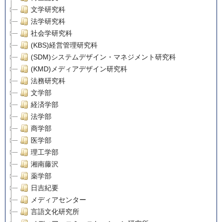
文学研究科
法学研究科
社会学研究科
(KBS)経営管理研究科
(SDM)システムデザイン・マネジメント研究科
(KMD)メディアデザイン研究科
法務研究科
文学部
経済学部
法学部
商学部
医学部
理工学部
湘南藤沢
薬学部
日吉紀要
メディアセンター
言語文化研究所