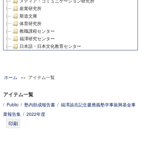
メディア・コミュニケーション研究所
産業研究所
斯道文庫
体育研究所
教職課程センター
福澤研究センター
日本語・日本文化教育センター
アート・センター
外国語教育研究センター
デジタルメディア・コンテンツ統合研究センター
ホーム
»» アイテム一覧
グローバルリサーチインスティテュート
塾内助成報告書
科学研究費補助金研究成果報告書
アイテム一覧
21世紀COEプログラム
/
Public
/
塾内助成報告書
/
福澤諭吉記念慶應義塾学事振興基金事
慶應義塾大学グローバルCOEプログラム市民社会ガバナンス
業報告集
/
2022年度
慶應義塾大学グローバルCOEプログラム論理と感性の先端的
博士課程教育リーディングプログラム「超成熟社会発展のサ
学術雑誌掲載論文等(8)
その他