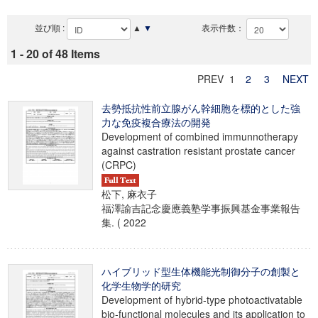
並び順 :
▲
▼
表示件数：
1 - 20 of 48 Items
PREV 1
2
3
NEXT
去勢抵抗性前立腺がん幹細胞を標的とした強
力な免疫複合療法の開発
Development of combined immunnotherapy
against castration resistant prostate cancer
(CRPC)
松下, 麻衣子
福澤諭吉記念慶應義塾学事振興基金事業報告
集. ( 2022
ハイブリッド型生体機能光制御分子の創製と
化学生物学的研究
Development of hybrid-type photoactivatable
bio-functional molecules and its application to