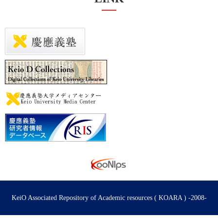
KeiO Associated Repository of Academic resources ( KOARA ) -2008-