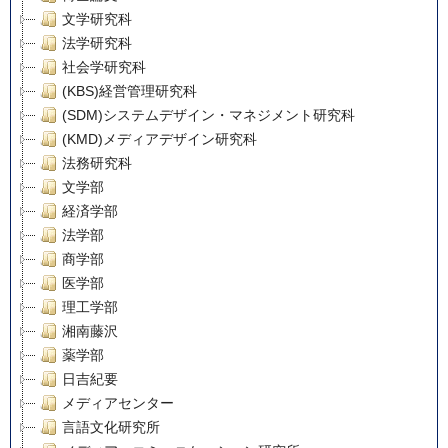
文学研究科
法学研究科
社会学研究科
(KBS)経営管理研究科
(SDM)システムデザイン・マネジメント研究科
(KMD)メディアデザイン研究科
法務研究科
文学部
経済学部
法学部
商学部
医学部
理工学部
湘南藤沢
薬学部
日吉紀要
メディアセンター
言語文化研究所