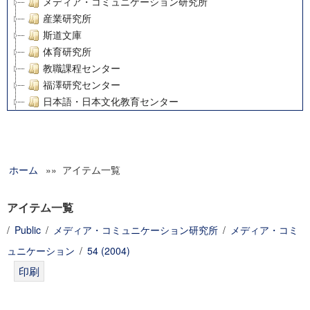
メディア・コミュニケーション研究所
産業研究所
斯道文庫
体育研究所
教職課程センター
福澤研究センター
日本語・日本文化教育センター
アート・センター
外国語教育研究センター
デジタルメディア・コンテンツ統合研究センター
ホーム
»» アイテム一覧
グローバルリサーチインスティテュート
塾内助成報告書
科学研究費補助金研究成果報告書
アイテム一覧
21世紀COEプログラム
/
Public
/
メディア・コミュニケーション研究所
/
メディア・コミ
慶應義塾大学グローバルCOEプログラム市民社会ガバナンス
ュニケーション
/
54 (2004)
慶應義塾大学グローバルCOEプログラム論理と感性の先端的
博士課程教育リーディングプログラム「超成熟社会発展のサ
学術雑誌掲載論文等(8)
その他