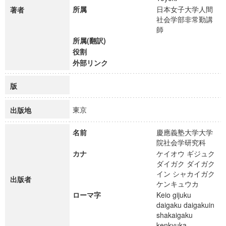
所属
日本女子大学人間
著者
社会学部非常勤講
師
所属(翻訳)
役割
外部リンク
版
東京
出版地
名前
慶應義塾大学大学
院社会学研究科
カナ
ケイオウ ギジュク
ダイガク ダイガク
イン シャカイガク
出版者
ケンキュウカ
ローマ字
Keio gijuku
daigaku daigakuin
shakaigaku
kenkyuka