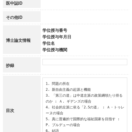
医中誌ID
その他ID
学位授与番号
学位授与年月日
博士論文情報
学位名
学位授与機関
抄録
1. 問題の所在

2. 新自由主義の起源と機能

3. 「第三の道」は中道左派の政策綱領たり得る
のか : Ａ. ギデンズの場合

4. 社会的左派に依る「2.5の道」 : Ａ・トゥレ
目次
ーヌの場合

5. 真に普遍的で国際的な福祉国家を目指す : 
P. ブルデューの場合

6. 結語