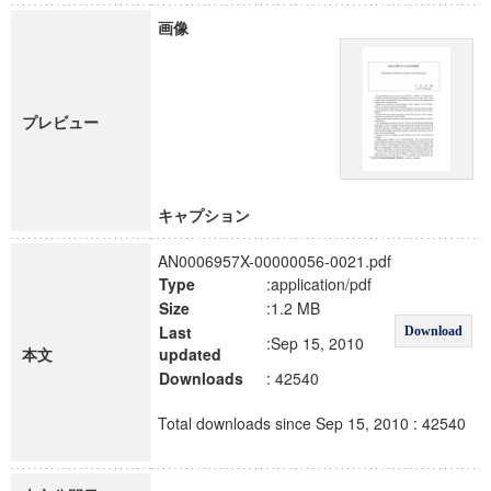
画像
プレビュー
キャプション
AN0006957X-00000056-0021.pdf
Type
:application/pdf
Size
:1.2 MB
Last
Download
:Sep 15, 2010
本文
updated
Downloads
: 42540
Total downloads since Sep 15, 2010 : 42540