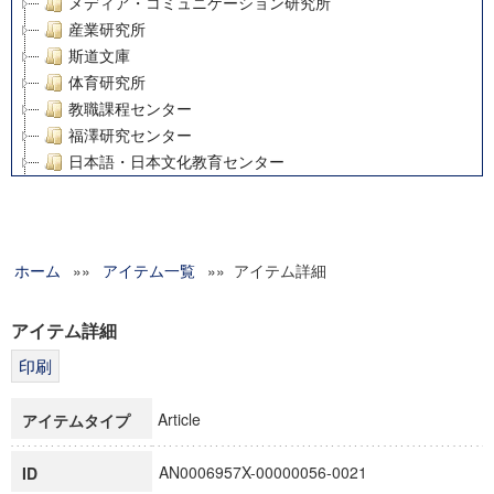
メディア・コミュニケーション研究所
産業研究所
斯道文庫
体育研究所
教職課程センター
福澤研究センター
日本語・日本文化教育センター
アート・センター
外国語教育研究センター
デジタルメディア・コンテンツ統合研究センター
ホーム
»»
グローバルリサーチインスティテュート
アイテム一覧
»» アイテム詳細
塾内助成報告書
科学研究費補助金研究成果報告書
アイテム詳細
21世紀COEプログラム
慶應義塾大学グローバルCOEプログラム市民社会ガバナンス
慶應義塾大学グローバルCOEプログラム論理と感性の先端的
Article
アイテムタイプ
博士課程教育リーディングプログラム「超成熟社会発展のサ
学術雑誌掲載論文等(8)
AN0006957X-00000056-0021
ID
その他