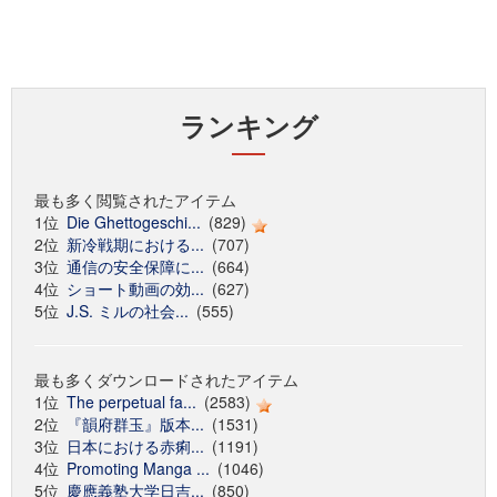
ランキング
最も多く閲覧されたアイテム
1位
Die Ghettogeschi...
(829)
2位
新冷戦期における...
(707)
3位
通信の安全保障に...
(664)
4位
ショート動画の効...
(627)
5位
J.S. ミルの社会...
(555)
最も多くダウンロードされたアイテム
1位
The perpetual fa...
(2583)
2位
『韻府群玉』版本...
(1531)
3位
日本における赤痢...
(1191)
4位
Promoting Manga ...
(1046)
5位
慶應義塾大学日吉...
(850)