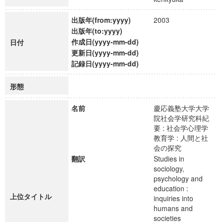
出版年(from:yyyy)
2003
出版年(to:yyyy)
作成日(yyyy-mm-dd)
日付
更新日(yyyy-mm-dd)
記録日(yyyy-mm-dd)
形態
名前
慶応義塾大学大学
院社会学研究科紀
要 : 社会学心理学
教育学 : 人間と社
会の探究
翻訳
Studies in
sociology,
psychology and
education :
上位タイトル
inquiries into
humans and
societies