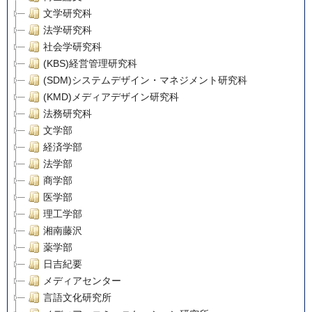
文学研究科
法学研究科
社会学研究科
(KBS)経営管理研究科
(SDM)システムデザイン・マネジメント研究科
(KMD)メディアデザイン研究科
法務研究科
文学部
経済学部
法学部
商学部
医学部
理工学部
湘南藤沢
薬学部
日吉紀要
メディアセンター
言語文化研究所