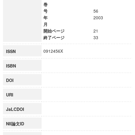
巻
号
56
年
2003
月
開始ページ
21
終了ページ
33
0912456X
ISSN
ISBN
DOI
URI
JaLCDOI
NII論文ID