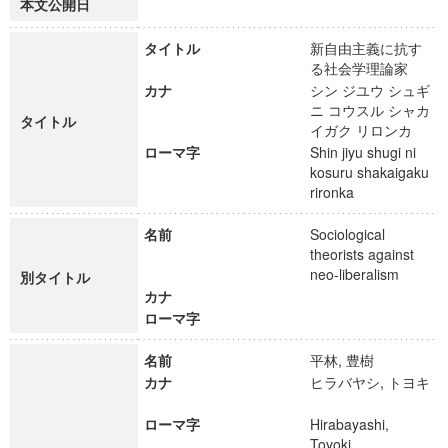
本文公開日
タイトル
新自由主義に抗す
る社会学理論家
カナ
シン ジユウ シュギ
ニ コウスル シャカ
タイトル
イガク リロンカ
ローマ字
Shin jiyu shugi ni
kosuru shakaigaku
rironka
名前
Sociological
theorists against
neo-liberalism
別タイトル
カナ
ローマ字
名前
平林, 豊樹
カナ
ヒラバヤシ, トヨキ
ローマ字
Hirabayashi,
Toyoki