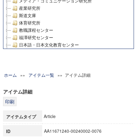
メディア・コミュニケーション研究所
産業研究所
斯道文庫
体育研究所
教職課程センター
福澤研究センター
日本語・日本文化教育センター
アート・センター
外国語教育研究センター
デジタルメディア・コンテンツ統合研究センター
ホーム
»»
グローバルリサーチインスティテュート
アイテム一覧
»» アイテム詳細
塾内助成報告書
科学研究費補助金研究成果報告書
アイテム詳細
21世紀COEプログラム
慶應義塾大学グローバルCOEプログラム市民社会ガバナンス
慶應義塾大学グローバルCOEプログラム論理と感性の先端的
Article
アイテムタイプ
博士課程教育リーディングプログラム「超成熟社会発展のサ
学術雑誌掲載論文等(8)
AA11671240-00240002-0076
ID
その他