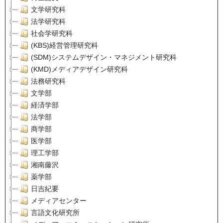
文学研究科
法学研究科
社会学研究科
(KBS)経営管理研究科
(SDM)システムデザイン・マネジメント研究科
(KMD)メディアデザイン研究科
法務研究科
文学部
経済学部
法学部
商学部
医学部
理工学部
湘南藤沢
薬学部
日吉紀要
メディアセンター
言語文化研究所