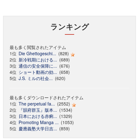
ランキング
最も多く閲覧されたアイテム
1位
Die Ghettogeschi...
(828)
2位
新冷戦期における...
(689)
3位
通信の安全保障に...
(676)
4位
ショート動画の効...
(658)
5位
J.S. ミルの社会...
(620)
最も多くダウンロードされたアイテム
1位
The perpetual fa...
(2552)
2位
『韻府群玉』版本...
(1534)
3位
日本における赤痢...
(1329)
4位
Promoting Manga ...
(1053)
5位
慶應義塾大学日吉...
(859)