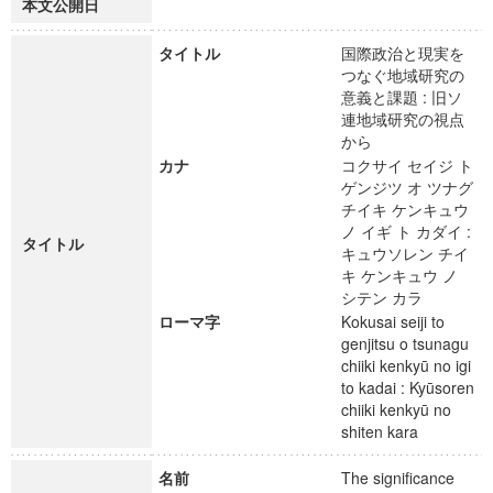
本文公開日
タイトル
国際政治と現実を
つなぐ地域研究の
意義と課題 : 旧ソ
連地域研究の視点
から
カナ
コクサイ セイジ ト
ゲンジツ オ ツナグ
チイキ ケンキュウ
ノ イギ ト カダイ :
タイトル
キュウソレン チイ
キ ケンキュウ ノ
シテン カラ
ローマ字
Kokusai seiji to
genjitsu o tsunagu
chiiki kenkyū no igi
to kadai : Kyūsoren
chiiki kenkyū no
shiten kara
名前
The significance