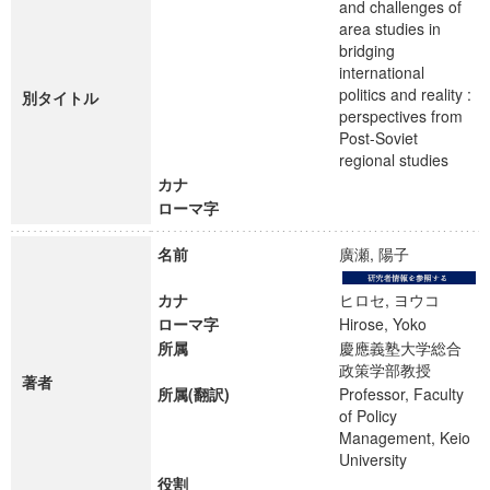
and challenges of
area studies in
bridging
international
politics and reality :
別タイトル
perspectives from
Post-Soviet
regional studies
カナ
ローマ字
名前
廣瀬, 陽子
カナ
ヒロセ, ヨウコ
ローマ字
Hirose, Yoko
所属
慶應義塾大学総合
政策学部教授
著者
所属(翻訳)
Professor, Faculty
of Policy
Management, Keio
University
役割