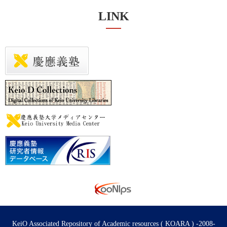
LINK
KeiO Associated Repository of Academic resources ( KOARA ) -2008-