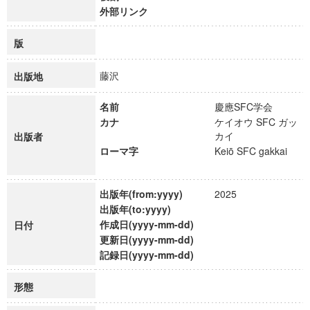
外部リンク
版
藤沢
出版地
名前
慶應SFC学会
カナ
ケイオウ SFC ガッ
カイ
出版者
ローマ字
Keiō SFC gakkai
出版年(from:yyyy)
2025
出版年(to:yyyy)
作成日(yyyy-mm-dd)
日付
更新日(yyyy-mm-dd)
記録日(yyyy-mm-dd)
形態