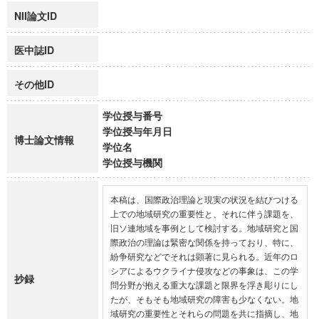
NII論文ID
医中誌ID
その他ID
学位授与番号
学位授与年月日
博士論文情報
学位名
学位授与機関
本稿は、国際政治理論と現実の状況を結びつける
上での地域研究の重要性と、それに伴う課題を、
旧ソ連地域を事例として検討する。地域研究と国
際政治の理論は緊密な関係を持っており、特に、
紛争研究などでそれは顕著に見られる。近年のロ
シアによるウクライナ侵攻などの事象は、この学
抄録
問分野が抱える重大な課題と限界を浮き彫りにし
たが、そもそも地域研究の障害も少なくない。地
域研究の重要性とそれらの問題を共に指摘し、地