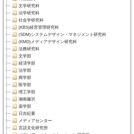
文学研究科
法学研究科
社会学研究科
(KBS)経営管理研究科
(SDM)システムデザイン・マネジメント研究科
(KMD)メディアデザイン研究科
法務研究科
文学部
経済学部
法学部
商学部
医学部
理工学部
湘南藤沢
薬学部
日吉紀要
メディアセンター
言語文化研究所