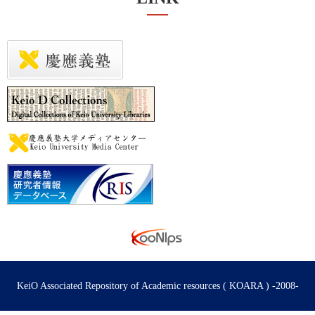
KeiO Associated Repository of Academic resources ( KOARA ) -2008-