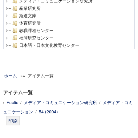
メディア・コミュニケーション研究所
産業研究所
斯道文庫
体育研究所
教職課程センター
福澤研究センター
日本語・日本文化教育センター
アート・センター
外国語教育研究センター
デジタルメディア・コンテンツ統合研究センター
ホーム
»» アイテム一覧
グローバルリサーチインスティテュート
塾内助成報告書
科学研究費補助金研究成果報告書
アイテム一覧
21世紀COEプログラム
/
Public
/
メディア・コミュニケーション研究所
/
メディア・コミ
慶應義塾大学グローバルCOEプログラム市民社会ガバナンス
ュニケーション
/
54 (2004)
慶應義塾大学グローバルCOEプログラム論理と感性の先端的
博士課程教育リーディングプログラム「超成熟社会発展のサ
学術雑誌掲載論文等(8)
その他