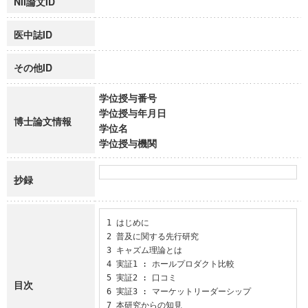
NII論文ID
医中誌ID
その他ID
学位授与番号
学位授与年月日
博士論文情報
学位名
学位授与機関
抄録
1 はじめに

2 普及に関する先行研究

3 キャズム理論とは

4 実証1 : ホールプロダクト比較

5 実証2 : 口コミ

目次
6 実証3 : マーケットリーダーシップ

7 本研究からの知見
