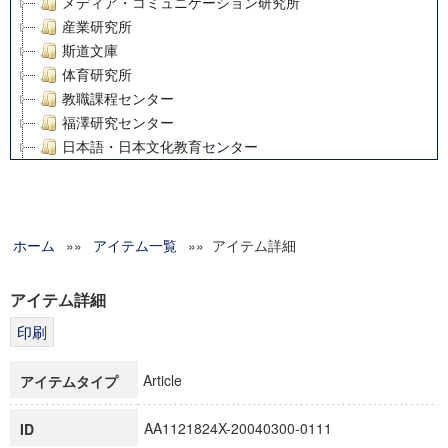
メディア・コミュニケーション研究所
産業研究所
斯道文庫
体育研究所
教職課程センター
福澤研究センター
日本語・日本文化教育センター
アート・センター
外国語教育研究センター
デジタルメディア・コンテンツ統合研究センター
ホーム
»»
グローバルリサーチインスティテュート
アイテム一覧
»» アイテム詳細
塾内助成報告書
科学研究費補助金研究成果報告書
アイテム詳細
21世紀COEプログラム
慶應義塾大学グローバルCOEプログラム市民社会ガバナンス
慶應義塾大学グローバルCOEプログラム論理と感性の先端的
Article
アイテムタイプ
博士課程教育リーディングプログラム「超成熟社会発展のサ
学術雑誌掲載論文等(8)
AA1121824X-20040300-0111
ID
その他