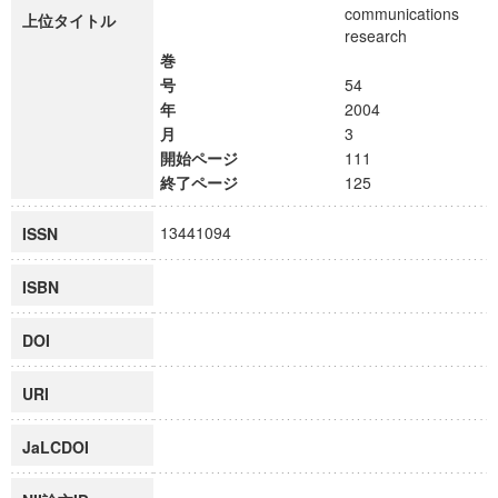
communications
上位タイトル
research
巻
号
54
年
2004
月
3
開始ページ
111
終了ページ
125
13441094
ISSN
ISBN
DOI
URI
JaLCDOI