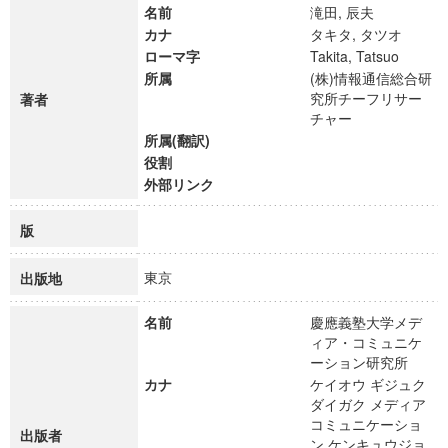
名前
滝田, 辰夫
カナ
タキタ, タツオ
ローマ字
Takita, Tatsuo
所属
(株)情報通信総合研
究所チーフリサー
著者
チャー
所属(翻訳)
役割
外部リンク
版
東京
出版地
名前
慶應義塾大学メデ
ィア・コミュニケ
ーション研究所
カナ
ケイオウ ギジュク
ダイガク メディア
コミュニケーショ
出版者
ン ケンキュウジョ