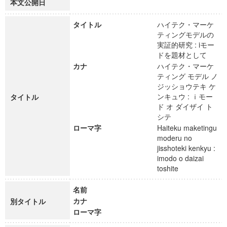
本文公開日
タイトル
ハイテク・マーケ
ティングモデルの
実証的研究 : iモー
ドを題材として
カナ
ハイテク・マーケ
ティング モデル ノ
ジッショウテキ ケ
ンキュウ : ｉモー
タイトル
ド オ ダイザイ ト
シテ
ローマ字
Haiteku maketingu
moderu no
jisshoteki kenkyu :
imodo o daizai
toshite
名前
カナ
別タイトル
ローマ字