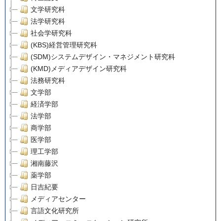
文学研究科
法学研究科
社会学研究科
(KBS)経営管理研究科
(SDM)システムデザイン・マネジメント研究科
(KMD)メディアデザイン研究科
法務研究科
文学部
経済学部
法学部
商学部
医学部
理工学部
湘南藤沢
薬学部
日吉紀要
メディアセンター
言語文化研究所