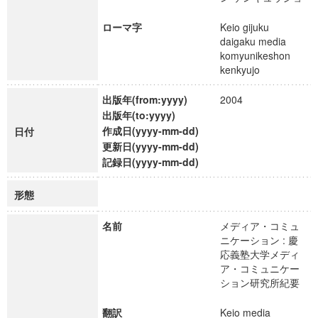
ローマ字
Keio gijuku
daigaku media
komyunikeshon
kenkyujo
出版年(from:yyyy)
2004
出版年(to:yyyy)
作成日(yyyy-mm-dd)
日付
更新日(yyyy-mm-dd)
記録日(yyyy-mm-dd)
形態
名前
メディア・コミュ
ニケーション : 慶
応義塾大学メディ
ア・コミュニケー
ション研究所紀要
翻訳
Keio media