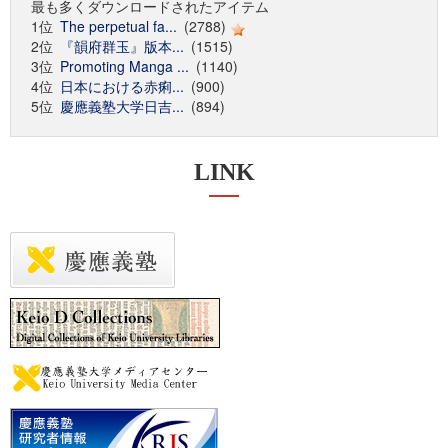
最も多くダウンロードされたアイテム
1位
The perpetual fa...
(2788)
2位
『韻府群玉』版本...
(1515)
3位
Promoting Manga ...
(1140)
4位
日本における赤痢...
(900)
5位
慶應義塾大学日吉...
(894)
LINK