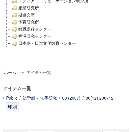
メディア・コミュニケーション研究所
産業研究所
斯道文庫
体育研究所
教職課程センター
福澤研究センター
日本語・日本文化教育センター
アート・センター
外国語教育研究センター
デジタルメディア・コンテンツ統合研究センター
ホーム
»» アイテム一覧
グローバルリサーチインスティテュート
塾内助成報告書
科学研究費補助金研究成果報告書
アイテム一覧
21世紀COEプログラム
/
Public
/
法学部
/
法學研究
/
80 (2007)
/
80(12) 200712
慶應義塾大学グローバルCOEプログラム市民社会ガバナンス
慶應義塾大学グローバルCOEプログラム論理と感性の先端的
博士課程教育リーディングプログラム「超成熟社会発展のサ
学術雑誌掲載論文等(8)
その他