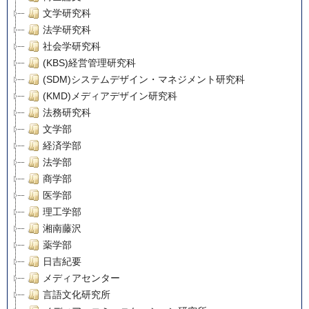
文学研究科
法学研究科
社会学研究科
(KBS)経営管理研究科
(SDM)システムデザイン・マネジメント研究科
(KMD)メディアデザイン研究科
法務研究科
文学部
経済学部
法学部
商学部
医学部
理工学部
湘南藤沢
薬学部
日吉紀要
メディアセンター
言語文化研究所