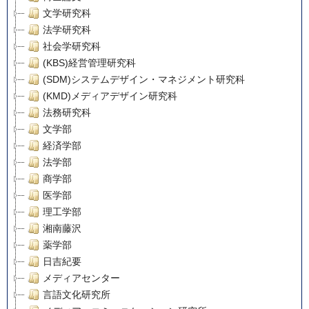
文学研究科
法学研究科
社会学研究科
(KBS)経営管理研究科
(SDM)システムデザイン・マネジメント研究科
(KMD)メディアデザイン研究科
法務研究科
文学部
経済学部
法学部
商学部
医学部
理工学部
湘南藤沢
薬学部
日吉紀要
メディアセンター
言語文化研究所