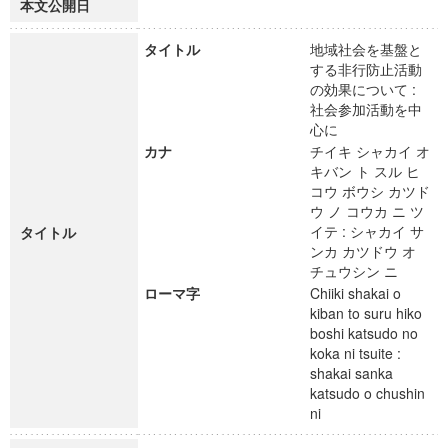
本文公開日
タイトル
地域社会を基盤と
する非行防止活動
の効果について :
社会参加活動を中
心に
カナ
チイキ シャカイ オ
キバン ト スル ヒ
コウ ボウシ カツド
ウ ノ コウカ ニ ツ
イテ : シャカイ サ
タイトル
ンカ カツドウ オ
チュウシン ニ
ローマ字
Chiiki shakai o
kiban to suru hiko
boshi katsudo no
koka ni tsuite :
shakai sanka
katsudo o chushin
ni