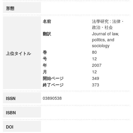
形態
名前
法學研究 : 法律・
政治・社会
翻訳
Journal of law,
politics, and
sociology
巻
80
上位タイトル
号
12
年
2007
月
12
開始ページ
349
終了ページ
373
03890538
ISSN
ISBN
DOI