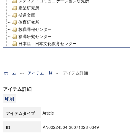
メディア・コミュニケーション研究所
産業研究所
斯道文庫
体育研究所
教職課程センター
福澤研究センター
日本語・日本文化教育センター
アート・センター
外国語教育研究センター
デジタルメディア・コンテンツ統合研究センター
ホーム
»»
グローバルリサーチインスティテュート
アイテム一覧
»» アイテム詳細
塾内助成報告書
科学研究費補助金研究成果報告書
アイテム詳細
21世紀COEプログラム
慶應義塾大学グローバルCOEプログラム市民社会ガバナンス
慶應義塾大学グローバルCOEプログラム論理と感性の先端的
Article
アイテムタイプ
博士課程教育リーディングプログラム「超成熟社会発展のサ
学術雑誌掲載論文等(8)
AN00224504-20071228-0349
ID
その他