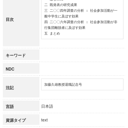
二 既発表の研究成果

三 二〇〇四年調査の分析 : 社会参加活動が一
般中学生に及ぼす効果

目次
四 二〇〇六年調査の分析 : 社会参加活動が非
行集団離脱者に及ぼす効果

五 まとめ
キーワード
NDC
加藤久雄教授退職記念号
注記
日本語
言語
text
資源タイプ