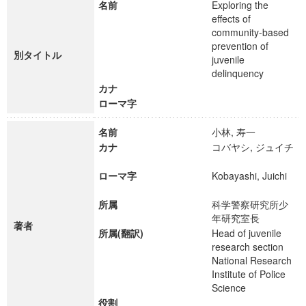
名前
Exploring the
effects of
community-based
prevention of
別タイトル
juvenile
delinquency
カナ
ローマ字
名前
小林, 寿一
カナ
コバヤシ, ジュイチ
ローマ字
Kobayashi, Juichi
所属
科学警察研究所少
年研究室長
著者
所属(翻訳)
Head of juvenile
research section
National Research
Institute of Police
Science
役割