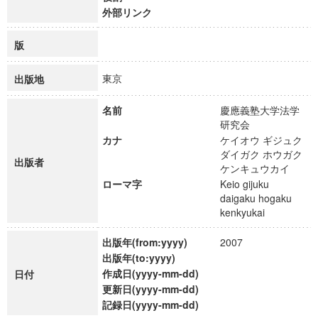
外部リンク
版
東京
出版地
名前
慶應義塾大学法学
研究会
カナ
ケイオウ ギジュク
ダイガク ホウガク
出版者
ケンキュウカイ
ローマ字
Keio gijuku
daigaku hogaku
kenkyukai
出版年(from:yyyy)
2007
出版年(to:yyyy)
作成日(yyyy-mm-dd)
日付
更新日(yyyy-mm-dd)
記録日(yyyy-mm-dd)