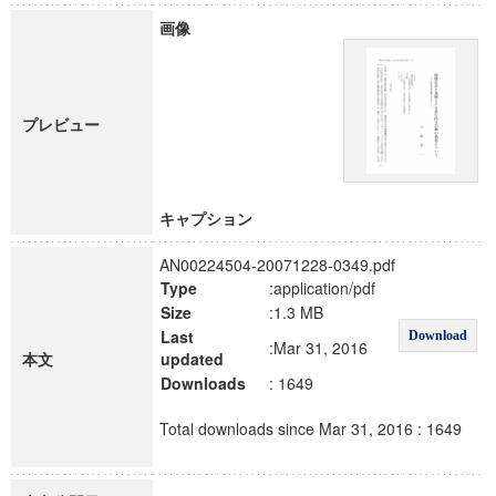
画像
プレビュー
キャプション
AN00224504-20071228-0349.pdf
Type
:application/pdf
Size
:1.3 MB
Last
Download
:Mar 31, 2016
本文
updated
Downloads
: 1649
Total downloads since Mar 31, 2016 : 1649