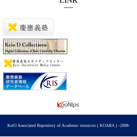
LINK
KeiO Associated Repository of Academic resources ( KOARA ) -2008-