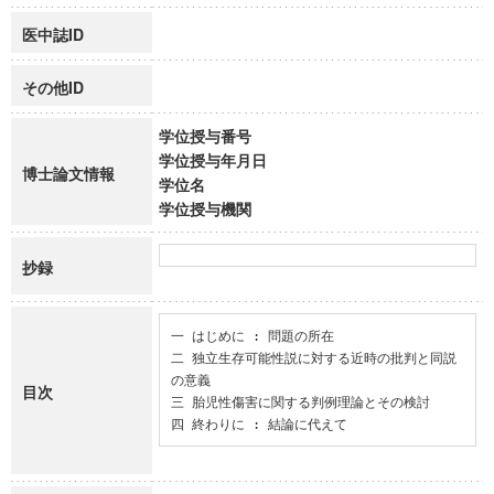
医中誌ID
その他ID
学位授与番号
学位授与年月日
博士論文情報
学位名
学位授与機関
抄録
一 はじめに : 問題の所在

二 独立生存可能性説に対する近時の批判と同説
の意義

目次
三 胎児性傷害に関する判例理論とその検討

四 終わりに : 結論に代えて