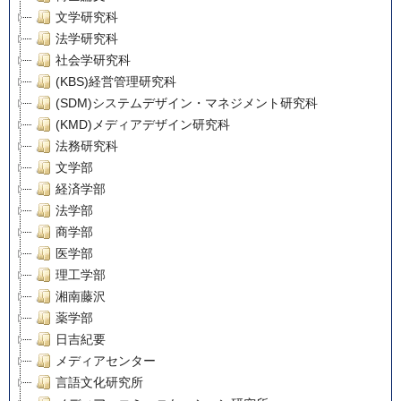
文学研究科
法学研究科
社会学研究科
(KBS)経営管理研究科
(SDM)システムデザイン・マネジメント研究科
(KMD)メディアデザイン研究科
法務研究科
文学部
経済学部
法学部
商学部
医学部
理工学部
湘南藤沢
薬学部
日吉紀要
メディアセンター
言語文化研究所