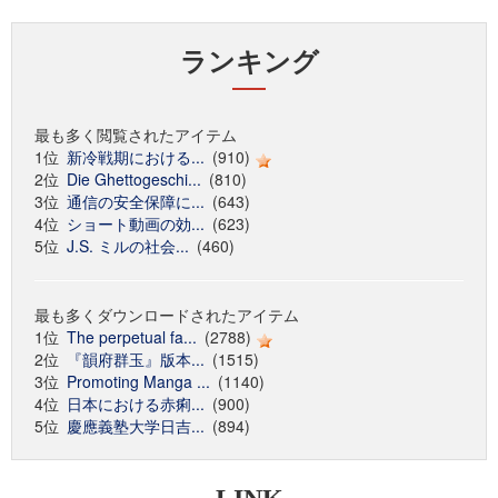
ランキング
最も多く閲覧されたアイテム
1位
新冷戦期における...
(910)
2位
Die Ghettogeschi...
(810)
3位
通信の安全保障に...
(643)
4位
ショート動画の効...
(623)
5位
J.S. ミルの社会...
(460)
最も多くダウンロードされたアイテム
1位
The perpetual fa...
(2788)
2位
『韻府群玉』版本...
(1515)
3位
Promoting Manga ...
(1140)
4位
日本における赤痢...
(900)
5位
慶應義塾大学日吉...
(894)