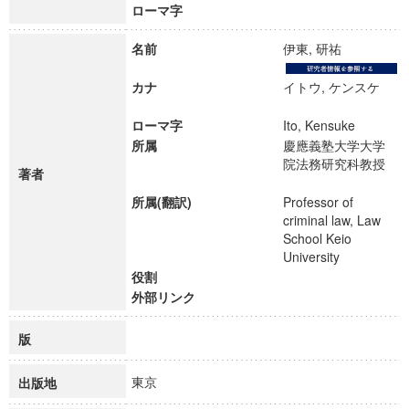
ローマ字
名前
伊東, 研祐
カナ
イトウ, ケンスケ
ローマ字
Ito, Kensuke
所属
慶應義塾大学大学
院法務研究科教授
著者
所属(翻訳)
Professor of
criminal law, Law
School Keio
University
役割
外部リンク
版
東京
出版地