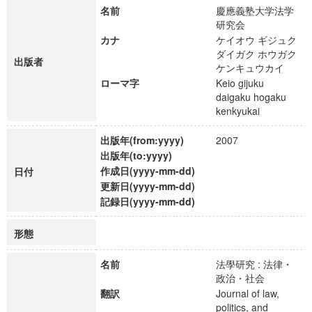
名前
慶應義塾大学法学
研究会
カナ
ケイオウ ギジュク
ダイガク ホウガク
出版者
ケンキュウカイ
ローマ字
Keio gijuku
daigaku hogaku
kenkyukai
出版年(from:yyyy)
2007
出版年(to:yyyy)
作成日(yyyy-mm-dd)
日付
更新日(yyyy-mm-dd)
記録日(yyyy-mm-dd)
形態
名前
法學研究 : 法律・
政治・社会
翻訳
Journal of law,
politics, and