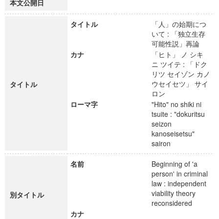
本文公開日
タイトル
「人」の始期につ
いて : 「独立生存
可能性説」再論
カナ
「ヒト」 ノ シキ
ニ ツイテ : 「ドク
リツ セイゾン カノ
ウセイセツ」 サイ
タイトル
ロン
ローマ字
"Hito" no shiki ni
tsuite : "dokuritsu
seizon
kanoseisetsu"
sairon
名前
Beginning of 'a
person' in criminal
law : independent
viability theory
別タイトル
reconsidered
カナ