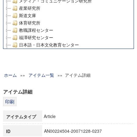
メディア・コミュニケーション研究所
産業研究所
斯道文庫
体育研究所
教職課程センター
福澤研究センター
日本語・日本文化教育センター
アート・センター
外国語教育研究センター
デジタルメディア・コンテンツ統合研究センター
ホーム
»»
グローバルリサーチインスティテュート
アイテム一覧
»» アイテム詳細
塾内助成報告書
科学研究費補助金研究成果報告書
アイテム詳細
21世紀COEプログラム
慶應義塾大学グローバルCOEプログラム市民社会ガバナンス
慶應義塾大学グローバルCOEプログラム論理と感性の先端的
Article
アイテムタイプ
博士課程教育リーディングプログラム「超成熟社会発展のサ
学術雑誌掲載論文等(8)
AN00224504-20071228-0237
ID
その他