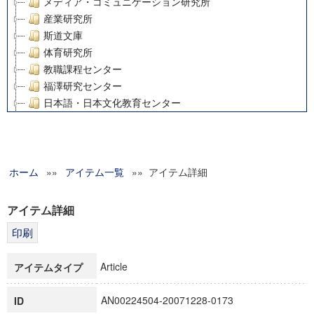
メディア・コミュニケーション研究所
産業研究所
斯道文庫
体育研究所
教職課程センター
福澤研究センター
日本語・日本文化教育センター
アート・センター
外国語教育研究センター
デジタルメディア・コンテンツ統合研究センター
ホーム
»»
グローバルリサーチインスティテュート
アイテム一覧
»» アイテム詳細
塾内助成報告書
科学研究費補助金研究成果報告書
アイテム詳細
21世紀COEプログラム
慶應義塾大学グローバルCOEプログラム市民社会ガバナンス
慶應義塾大学グローバルCOEプログラム論理と感性の先端的
Article
アイテムタイプ
博士課程教育リーディングプログラム「超成熟社会発展のサ
学術雑誌掲載論文等(8)
AN00224504-20071228-0173
ID
その他