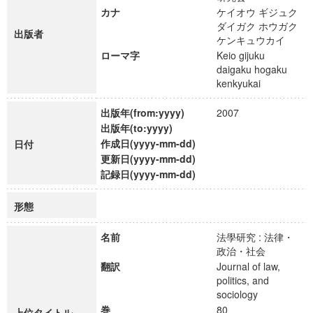
カナ
ケイオウ ギジュク
ダイガク ホウガク
出版者
ケンキュウカイ
ローマ字
Keio gijuku
daigaku hogaku
kenkyukai
出版年(from:yyyy)
2007
出版年(to:yyyy)
作成日(yyyy-mm-dd)
日付
更新日(yyyy-mm-dd)
記録日(yyyy-mm-dd)
形態
名前
法學研究 : 法律・
政治・社会
翻訳
Journal of law,
politics, and
sociology
巻
80
上位タイトル