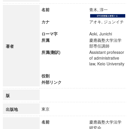
名前
青木, 淳一
カナ
アオキ, ジュンイチ
ローマ字
Aoki, Junichi
所属
慶應義塾大学法学
部専任講師
著者
所属(翻訳)
Assistant professor
of administrative
law, Keio University
役割
外部リンク
版
東京
出版地
名前
慶應義塾大学法学
研究会