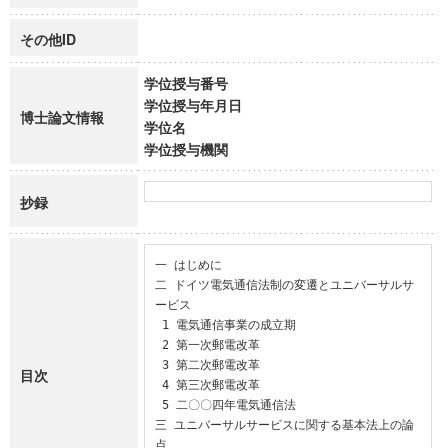
その他ID
学位授与番号
学位授与年月日
博士論文情報
学位名
学位授与機関
抄録
一 はじめに

二 ドイツ電気通信法制の変遷とユニバーサルサ
ービス

 1 電気通信事業の成立期

 2 第一次郵電改革

 3 第二次郵電改革

目次
 4 第三次郵電改革

 5 二〇〇四年電気通信法

三 ユニバーサルサービスに関する基本法上の論
点
