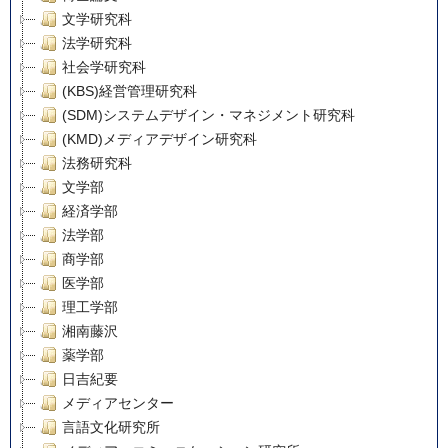
文学研究科
法学研究科
社会学研究科
(KBS)経営管理研究科
(SDM)システムデザイン・マネジメント研究科
(KMD)メディアデザイン研究科
法務研究科
文学部
経済学部
法学部
商学部
医学部
理工学部
湘南藤沢
薬学部
日吉紀要
メディアセンター
言語文化研究所