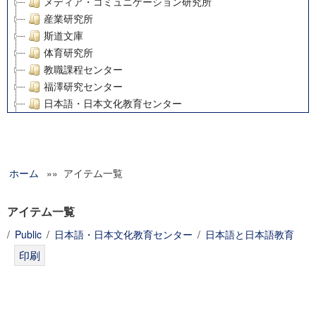
メディア・コミュニケーション研究所
産業研究所
斯道文庫
体育研究所
教職課程センター
福澤研究センター
日本語・日本文化教育センター
アート・センター
外国語教育研究センター
デジタルメディア・コンテンツ統合研究センター
ホーム
»» アイテム一覧
グローバルリサーチインスティテュート
塾内助成報告書
科学研究費補助金研究成果報告書
アイテム一覧
21世紀COEプログラム
/
Public
/
日本語・日本文化教育センター
/
日本語と日本語教育
慶應義塾大学グローバルCOEプログラム市民社会ガバナンス
慶應義塾大学グローバルCOEプログラム論理と感性の先端的
博士課程教育リーディングプログラム「超成熟社会発展のサ
学術雑誌掲載論文等(8)
その他