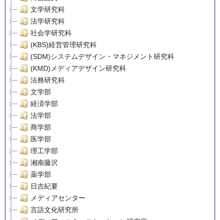
文学研究科
法学研究科
社会学研究科
(KBS)経営管理研究科
(SDM)システムデザイン・マネジメント研究科
(KMD)メディアデザイン研究科
法務研究科
文学部
経済学部
法学部
商学部
医学部
理工学部
湘南藤沢
薬学部
日吉紀要
メディアセンター
言語文化研究所