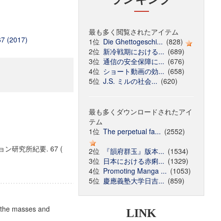
最も多く閲覧されたアイテム
67 (2017)
1位
Die Ghettogeschi...
(828)
2位
新冷戦期における...
(689)
3位
通信の安全保障に...
(676)
4位
ショート動画の効...
(658)
5位
J.S. ミルの社会...
(620)
最も多くダウンロードされたアイ
テム
1位
The perpetual fa...
(2552)
研究所紀要. 67 (
2位
『韻府群玉』版本...
(1534)
3位
日本における赤痢...
(1329)
4位
Promoting Manga ...
(1053)
5位
慶應義塾大学日吉...
(859)
f the masses and
LINK