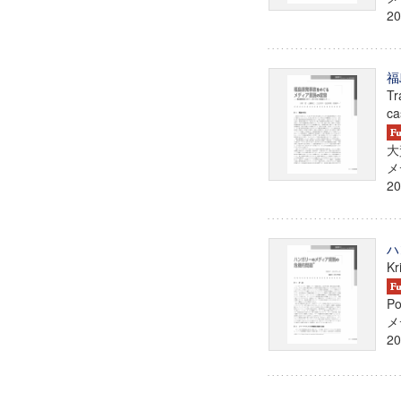
20
福
Tr
ca
大
メ
20
ハ
Kr
Po
メ
20