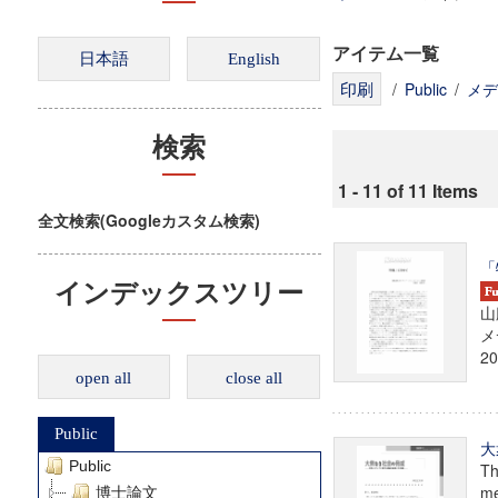
アイテム一覧
/
Public
/
メデ
検索
1 - 11 of 11 Items
全文検索(Googleカスタム検索)
「
インデックスツリー
山
メ
20
open all
close all
Public
大
Public
Th
me
博士論文