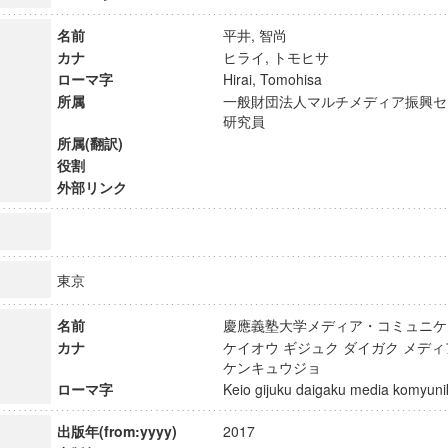
名前
平井, 智尚
カナ
ヒライ, トモヒサ
ローマ字
Hirai, Tomohisa
所属
一般財団法人マルチメディア振興セ
研究員
所属(翻訳)
役割
外部リンク
東京
名前
慶應義塾大学メディア・コミュニ
ンス教育研究センター
カナ
ケイオウ ギジュク ダイガク メデ
端的教育研究拠点
ケンキュウジョ
のサイエンス」
ローマ字
Keio gijuku daigaku media komyu
出版年(from:yyyy)
2017