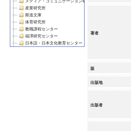
メディア・コミュニケーション研究所
産業研究所
斯道文庫
体育研究所
教職課程センター
著者
福澤研究センター
日本語・日本文化教育センター
アート・センター
外国語教育研究センター
デジタルメディア・コンテンツ統合研究センター
版
グローバルリサーチインスティテュート
塾内助成報告書
出版地
科学研究費補助金研究成果報告書
21世紀COEプログラム
慶應義塾大学グローバルCOEプログラム市民社会ガバナ
出版者
慶應義塾大学グローバルCOEプログラム論理と感性の先
博士課程教育リーディングプログラム「超成熟社会発展
学術雑誌掲載論文等(8)
その他