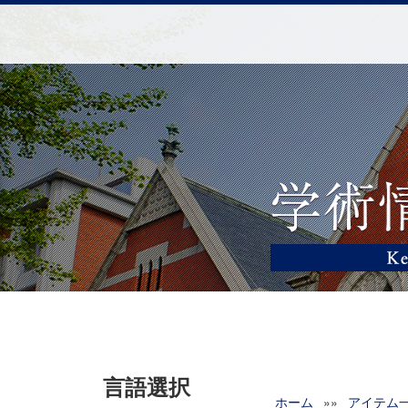
言語選択
ホーム
»»
アイテム