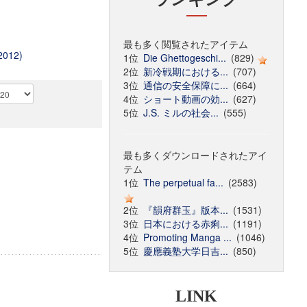
最も多く閲覧されたアイテム
2012)
1位
Die Ghettogeschi...
(829)
2位
新冷戦期における...
(707)
3位
通信の安全保障に...
(664)
4位
ショート動画の効...
(627)
5位
J.S. ミルの社会...
(555)
最も多くダウンロードされたアイ
テム
1位
The perpetual fa...
(2583)
2位
『韻府群玉』版本...
(1531)
3位
日本における赤痢...
(1191)
4位
Promoting Manga ...
(1046)
5位
慶應義塾大学日吉...
(850)
LINK