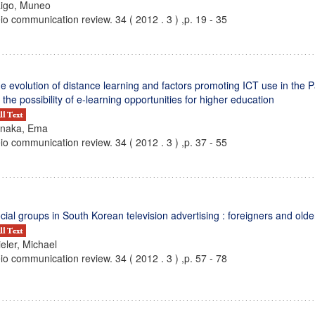
igo, Muneo
io communication review. 34 ( 2012 . 3 ) ,p. 19 - 35
e evolution of distance learning and factors promoting ICT use in the Pa
 the possibility of e-learning opportunities for higher education
naka, Ema
io communication review. 34 ( 2012 . 3 ) ,p. 37 - 55
cial groups in South Korean television advertising : foreigners and old
ieler, Michael
io communication review. 34 ( 2012 . 3 ) ,p. 57 - 78