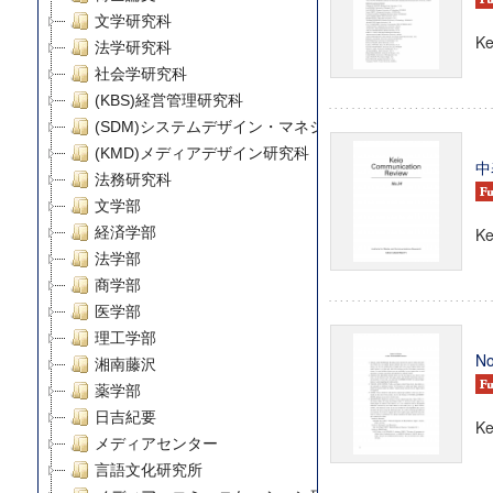
文学研究科
Ke
法学研究科
社会学研究科
(KBS)経営管理研究科
(SDM)システムデザイン・マネジメント研究科
(KMD)メディアデザイン研究科
中
法務研究科
文学部
経済学部
Ke
法学部
商学部
医学部
理工学部
No
湘南藤沢
薬学部
日吉紀要
Ke
メディアセンター
言語文化研究所