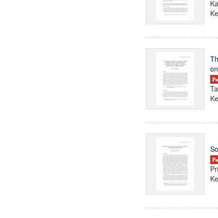
Ka
Ke
Th
on
Ta
Ke
So
Pr
Ke