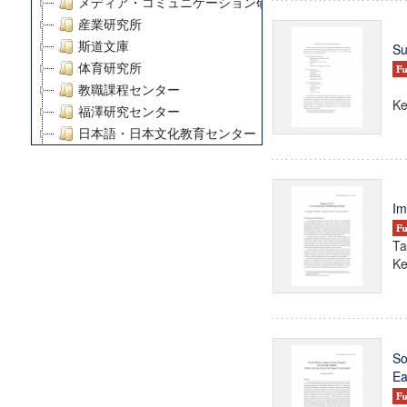
メディア・コミュニケーション研究所
産業研究所
斯道文庫
Su
体育研究所
教職課程センター
Ke
福澤研究センター
日本語・日本文化教育センター
アート・センター
外国語教育研究センター
デジタルメディア・コンテンツ統合研究センター
Im
グローバルリサーチインスティテュート
塾内助成報告書
Ta
Ke
科学研究費補助金研究成果報告書
21世紀COEプログラム
慶應義塾大学グローバルCOEプログラム市民社会ガバナ
慶應義塾大学グローバルCOEプログラム論理と感性の先
博士課程教育リーディングプログラム「超成熟社会発展
So
学術雑誌掲載論文等(8)
Ea
その他