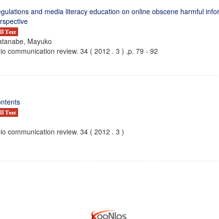
gulations and media literacy education on online obscene harmful info
rspective
tanabe, Mayuko
io communication review. 34 ( 2012 . 3 ) ,p. 79 - 92
ntents
io communication review. 34 ( 2012 . 3 )