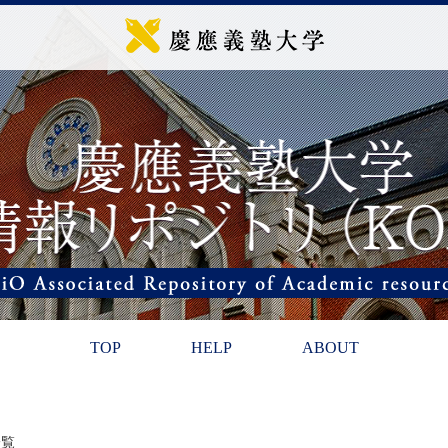
TOP
HELP
ABOUT
一覧