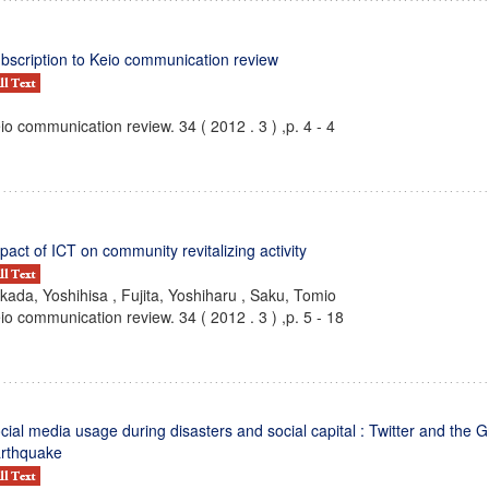
bscription to Keio communication review
io communication review. 34 ( 2012 . 3 ) ,p. 4 - 4
pact of ICT on community revitalizing activity
kada, Yoshihisa , Fujita, Yoshiharu , Saku, Tomio
io communication review. 34 ( 2012 . 3 ) ,p. 5 - 18
ンス教育研究センター
端的教育研究拠点
のサイエンス」
cial media usage during disasters and social capital : Twitter and the 
rthquake