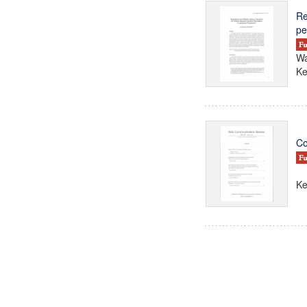
Re
pe
Wa
Ke
Co
Ke