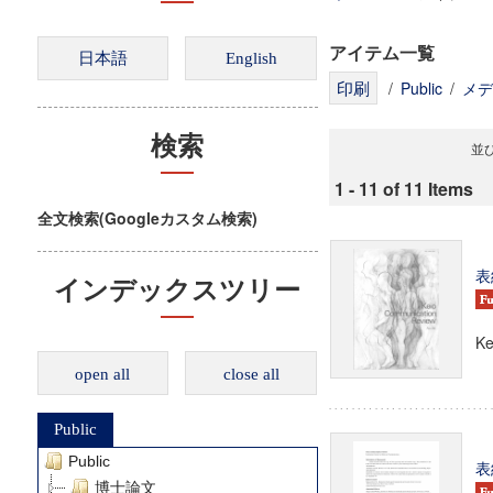
アイテム一覧
/
Public
/
メデ
検索
並び
1 - 11 of 11 Items
全文検索(Googleカスタム検索)
表
インデックスツリー
Ke
open all
close all
Public
Public
表
博士論文