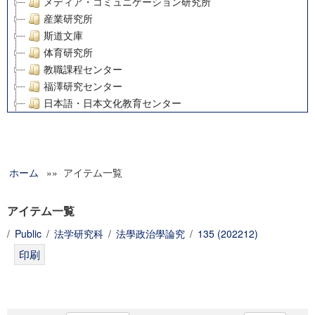
メディア・コミュニケーション研究所
産業研究所
斯道文庫
体育研究所
教職課程センター
福澤研究センター
日本語・日本文化教育センター
アート・センター
外国語教育研究センター
デジタルメディア・コンテンツ統合研究センター
ホーム
»» アイテム一覧
グローバルリサーチインスティテュート
塾内助成報告書
科学研究費補助金研究成果報告書
アイテム一覧
21世紀COEプログラム
/
Public
/
法学研究科
/
法學政治學論究
/
135 (202212)
慶應義塾大学グローバルCOEプログラム市民社会ガバナンス
慶應義塾大学グローバルCOEプログラム論理と感性の先端的
博士課程教育リーディングプログラム「超成熟社会発展のサ
学術雑誌掲載論文等(8)
その他