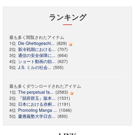
ランキング
最も多く閲覧されたアイテム
1位
Die Ghettogeschi...
(829)
2位
新冷戦期における...
(707)
3位
通信の安全保障に...
(664)
4位
ショート動画の効...
(627)
5位
J.S. ミルの社会...
(555)
最も多くダウンロードされたアイテム
1位
The perpetual fa...
(2583)
2位
『韻府群玉』版本...
(1531)
3位
日本における赤痢...
(1191)
4位
Promoting Manga ...
(1046)
5位
慶應義塾大学日吉...
(850)