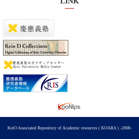
LINK
KeiO Associated Repository of Academic resources ( KOARA ) -2008-