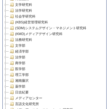
文学研究科
法学研究科
社会学研究科
(KBS)経営管理研究科
(SDM)システムデザイン・マネジメント研究科
(KMD)メディアデザイン研究科
法務研究科
文学部
経済学部
法学部
商学部
医学部
理工学部
湘南藤沢
薬学部
日吉紀要
メディアセンター
言語文化研究所