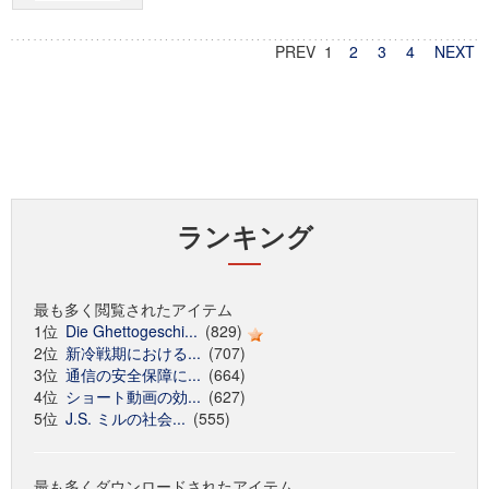
PREV 1
2
3
4
NEXT
ランキング
最も多く閲覧されたアイテム
1位
Die Ghettogeschi...
(829)
2位
新冷戦期における...
(707)
3位
通信の安全保障に...
(664)
4位
ショート動画の効...
(627)
5位
J.S. ミルの社会...
(555)
最も多くダウンロードされたアイテム