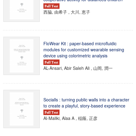
西脇, 由希子 , 大川, 恵子
FloWear Kit : paper-based microfluidic
modules for customized wearable sensing
device using colorimetric analysis
AL-Ansari, Abir Saleh Ali , 山岡, 潤一
Socialls : turning public walls into a character
to create a playful, story-based experience
Al-Maliki, Alaa A , 稲蔭, 正彦