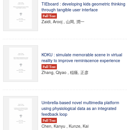
TIEboard : developing kids geometric thinking
through tangible user interface
Zaidi, Arooj , 山岡, 潤一
KOKU : simulate memorable scene in virtual
reality to improve reminiscence experience
Zhang, Qiyao , 稲蔭, 正彦
Umbrella-based novel multimedia platform
using physiological data as an integrated
feedback loop
Chen, Kanyu , Kunze, Kai