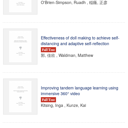
O'Brien-Simpson, Ruadh , 稲蔭, 正彦
Effectiveness of doll making to achieve self-
distancing and adaptive self-reflection
郭, 佳欣 , Waldman, Matthew
Improving tandem language learning using
immersive 360° video
Kitsing, Inga , Kunze, Kai