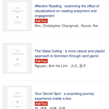
Affective Reading : examining the effect of
visualizations on reading enjoyment and
engagement
Kim, Christopher Changmok , Kunze, Kai
The Glass Ceiling : a more casual and playful
approach to feminism through card game
Nguyen, Anh Ha Linh , 大川, 恵子
Your Secret Spot : a surprising journey
experience inside a box
柴, 澤恵 , 佐藤, 千尋