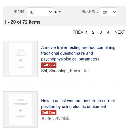
並び順 :
▲
▼
表示件数：
1 - 20 of 72 Items
PREV 1
2
3
4
NEXT
A movie trailer testing method combining
traditional questionnaire and
psychophysiological parameters
Shi, Shuoping , Kunze, Kai
How to adjust workout posture to correct
position by using electric equipment
肖, 俏 , 岸, 博幸