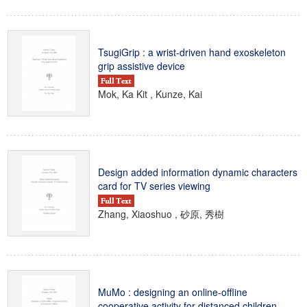
TsugiGrip : a wrist-driven hand exoskeleton
grip assistive device
Mok, Ka Kit , Kunze, Kai
Design added information dynamic characters
card for TV series viewing
Zhang, Xiaoshuo , 砂原, 秀樹
MuMo : designing an online-offline
cooperative activity for distanced children