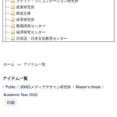
メディア・コミュニケーション研究所
産業研究所
斯道文庫
体育研究所
教職課程センター
福澤研究センター
日本語・日本文化教育センター
アート・センター
外国語教育研究センター
デジタルメディア・コンテンツ統合研究センター
ホーム
»» アイテム一覧
グローバルリサーチインスティテュート
塾内助成報告書
科学研究費補助金研究成果報告書
アイテム一覧
21世紀COEプログラム
/
Public
/
(KMD)メディアデザイン研究科
/
Master's thesis
/
慶應義塾大学グローバルCOEプログラム市民社会ガバナンス
Academic Year 2022
慶應義塾大学グローバルCOEプログラム論理と感性の先端的
博士課程教育リーディングプログラム「超成熟社会発展のサ
学術雑誌掲載論文等(8)
その他