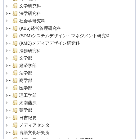
文学研究科
法学研究科
社会学研究科
(KBS)経営管理研究科
(SDM)システムデザイン・マネジメント研究科
(KMD)メディアデザイン研究科
法務研究科
文学部
経済学部
法学部
商学部
医学部
理工学部
湘南藤沢
薬学部
日吉紀要
メディアセンター
言語文化研究所