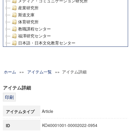
メディア・コミュニケーション研究所
産業研究所
斯道文庫
体育研究所
教職課程センター
福澤研究センター
日本語・日本文化教育センター
アート・センター
外国語教育研究センター
デジタルメディア・コンテンツ統合研究センター
ホーム
»»
グローバルリサーチインスティテュート
アイテム一覧
»» アイテム詳細
塾内助成報告書
科学研究費補助金研究成果報告書
アイテム詳細
21世紀COEプログラム
慶應義塾大学グローバルCOEプログラム市民社会ガバナンス
慶應義塾大学グローバルCOEプログラム論理と感性の先端的
Article
アイテムタイプ
博士課程教育リーディングプログラム「超成熟社会発展のサ
学術雑誌掲載論文等(8)
KO40001001-00002022-0954
ID
その他