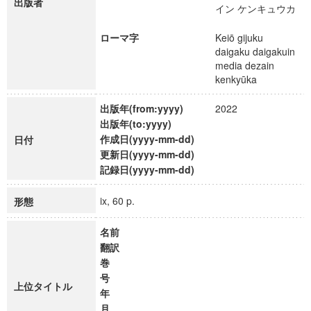
出版者
イン ケンキュウカ
ローマ字
Keiō gijuku
daigaku daigakuin
media dezain
kenkyūka
出版年(from:yyyy)
2022
出版年(to:yyyy)
作成日(yyyy-mm-dd)
日付
更新日(yyyy-mm-dd)
記録日(yyyy-mm-dd)
ix, 60 p.
形態
名前
翻訳
巻
号
上位タイトル
年
月