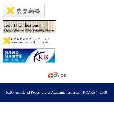
KeiO Associated Repository of Academic resources ( KOARA ) -2008-