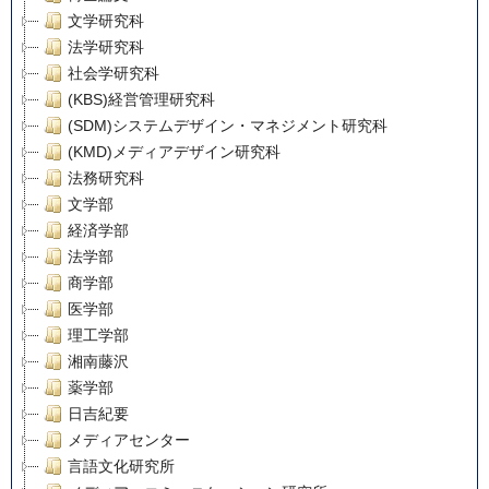
文学研究科
法学研究科
社会学研究科
(KBS)経営管理研究科
(SDM)システムデザイン・マネジメント研究科
(KMD)メディアデザイン研究科
法務研究科
文学部
経済学部
法学部
商学部
医学部
理工学部
湘南藤沢
薬学部
日吉紀要
メディアセンター
言語文化研究所