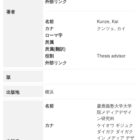
外部リンク
著者
名前
Kunze, Kai
カナ
クンツェ, カイ
ローマ字
所属
所属(翻訳)
役割
Thesis advisor
外部リンク
版
横浜
出版地
名前
慶應義塾大学大学
院メディアデザイ
ン研究科
カナ
ケイオウ ギジュク
ダイガク ダイガク
イン メディア デザ