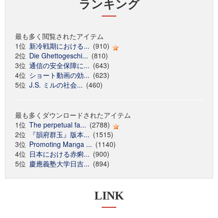
ランキング
最も多く閲覧されたアイテム
1位
新冷戦期における...
(910)
2位
Die Ghettogeschi...
(810)
3位
通信の安全保障に...
(643)
4位
ショート動画の効...
(623)
5位
J.S. ミルの社会...
(460)
最も多くダウンロードされたアイテム
1位
The perpetual fa...
(2788)
2位
『韻府群玉』版本...
(1515)
3位
Promoting Manga ...
(1140)
4位
日本における赤痢...
(900)
5位
慶應義塾大学日吉...
(894)
LINK