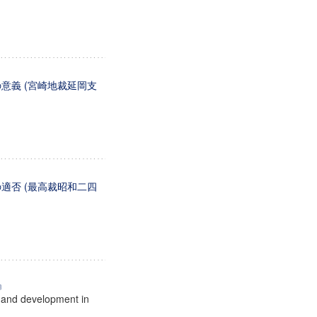
意義 (宮崎地裁延岡支
適否 (最高裁昭和二四
』
y and development in