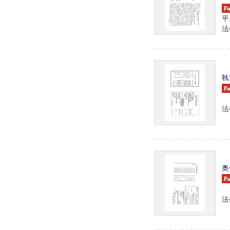
平
法學
執
法
奥
法