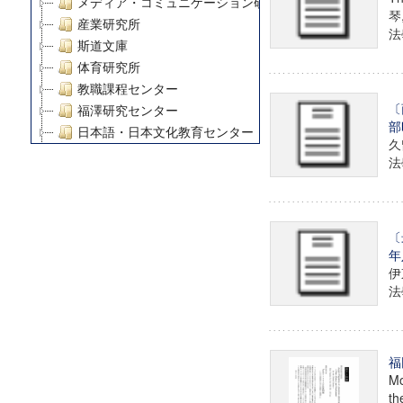
メディア・コミュニケーション研究所
琴
産業研究所
法學
斯道文庫
体育研究所
教職課程センター
〔
福澤研究センター
部
日本語・日本文化教育センター
久
アート・センター
法學
外国語教育研究センター
デジタルメディア・コンテンツ統合研究センター
グローバルリサーチインスティテュート
〔
塾内助成報告書
年
科学研究費補助金研究成果報告書
伊
21世紀COEプログラム
法學
慶應義塾大学グローバルCOEプログラム市民社会ガバナ
慶應義塾大学グローバルCOEプログラム論理と感性の先
博士課程教育リーディングプログラム「超成熟社会発展
福
学術雑誌掲載論文等(8)
Mo
その他
th