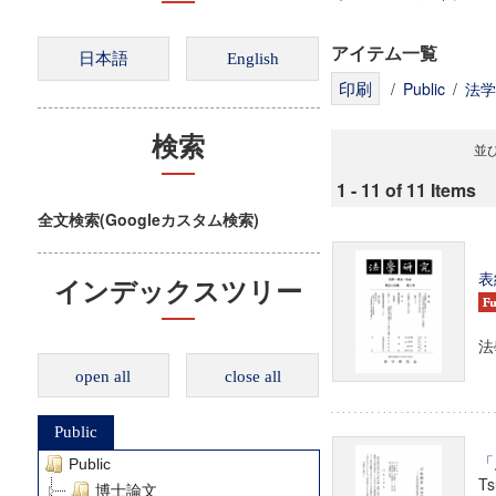
アイテム一覧
/
Public
/
法学
検索
並び
1 - 11 of 11 Items
全文検索(Googleカスタム検索)
表
インデックスツリー
法
open all
close all
Public
「
Public
Ts
博士論文