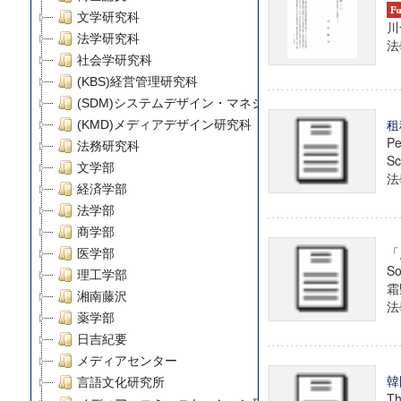
文学研究科
川
法学研究科
法學
社会学研究科
(KBS)経営管理研究科
(SDM)システムデザイン・マネジメント研究科
租
(KMD)メディアデザイン研究科
Pe
法務研究科
Sc
文学部
法學
経済学部
法学部
商学部
「
医学部
So
理工学部
霜
湘南藤沢
法學
薬学部
日吉紀要
メディアセンター
韓
言語文化研究所
Th