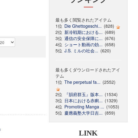
最も多く閲覧されたアイテム
1位
Die Ghettogeschi...
(828)
2位
新冷戦期における...
(689)
3位
通信の安全保障に...
(676)
4位
ショート動画の効...
(658)
5位
J.S. ミルの社会...
(620)
最も多くダウンロードされたアイ
テム
1位
The perpetual fa...
(2552)
2位
『韻府群玉』版本...
(1534)
3位
日本における赤痢...
(1329)
4位
Promoting Manga ...
(1053)
5位
慶應義塾大学日吉...
(859)
」
LINK