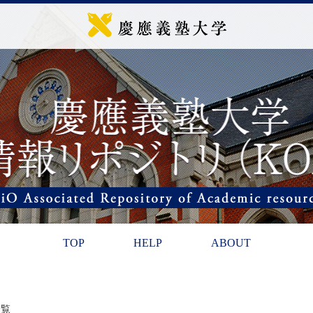
TOP
HELP
ABOUT
一覧