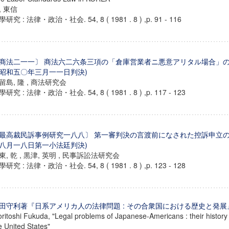
, 東信
研究 : 法律・政治・社会. 54, 8 ( 1981 . 8 ) ,p. 91 - 116
商法二一一〕 商法六二六条三項の「倉庫営業者ニ悪意アリタル場合」の
昭和五〇年三月一一日判決)
留島, 隆 , 商法研究会
研究 : 法律・政治・社会. 54, 8 ( 1981 . 8 ) ,p. 117 - 123
最高裁民訴事例研究一八八〕 第一審判決の言渡前になされた控訴申立の
八月一八日第一小法廷判決)
東, 乾 , 黒津, 英明 , 民事訴訟法研究会
研究 : 法律・政治・社会. 54, 8 ( 1981 . 8 ) ,p. 123 - 128
ンス教育研究センター
端的教育研究拠点
のサイエンス」
田守利著『日系アメリカ人の法律問題 : その合衆国における歴史と発展
ritoshi Fukuda, "Legal problems of Japanese-Americans : their histor
e United States"