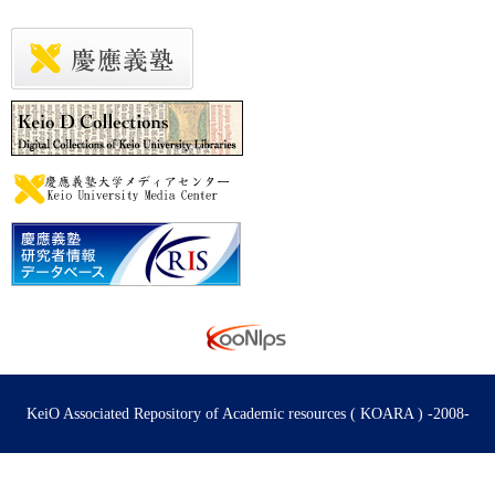
KeiO Associated Repository of Academic resources ( KOARA ) -2008-