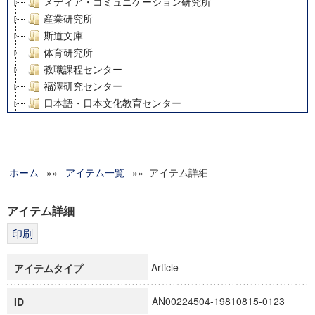
メディア・コミュニケーション研究所
産業研究所
斯道文庫
体育研究所
教職課程センター
福澤研究センター
日本語・日本文化教育センター
アート・センター
外国語教育研究センター
デジタルメディア・コンテンツ統合研究センター
ホーム
»»
グローバルリサーチインスティテュート
アイテム一覧
»» アイテム詳細
塾内助成報告書
科学研究費補助金研究成果報告書
アイテム詳細
21世紀COEプログラム
慶應義塾大学グローバルCOEプログラム市民社会ガバナンス
慶應義塾大学グローバルCOEプログラム論理と感性の先端的
Article
アイテムタイプ
博士課程教育リーディングプログラム「超成熟社会発展のサ
学術雑誌掲載論文等(8)
AN00224504-19810815-0123
ID
その他