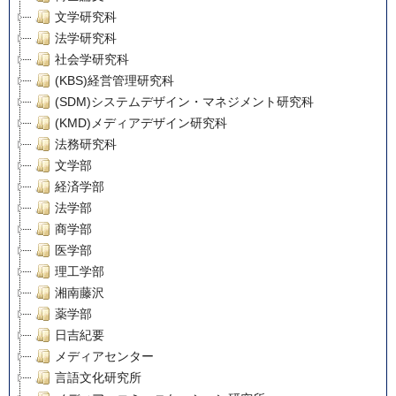
文学研究科
法学研究科
社会学研究科
(KBS)経営管理研究科
(SDM)システムデザイン・マネジメント研究科
(KMD)メディアデザイン研究科
法務研究科
文学部
経済学部
法学部
商学部
医学部
理工学部
湘南藤沢
薬学部
日吉紀要
メディアセンター
言語文化研究所