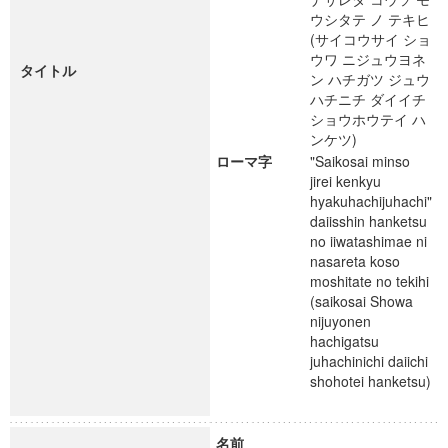
ウシタテ ノ テキヒ
(サイコウサイ ショ
ウワ ニジュウヨネ
タイトル
ン ハチガツ ジュウ
ハチニチ ダイイチ
ショウホウテイ ハ
ンケツ)
ローマ字
"Saikosai minso
jirei kenkyu
hyakuhachijuhachi"
daiisshin hanketsu
no iiwatashimae ni
nasareta koso
moshitate no tekihi
(saikosai Showa
nijuyonen
hachigatsu
juhachinichi daiichi
shohotei hanketsu)
名前