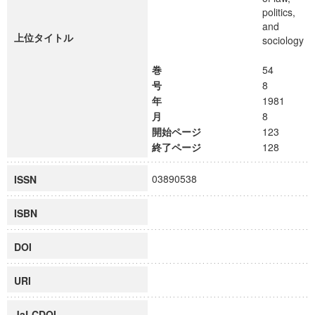
politics,
and
上位タイトル
sociology
巻
54
号
8
年
1981
月
8
開始ページ
123
終了ページ
128
03890538
ISSN
ISBN
DOI
URI
JaLCDOI