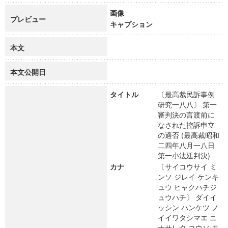
画像
プレビュー
キャプション
本文
本文公開日
タイトル
〔最高裁民訴事例
研究一八八〕 第一
審判決の言渡前に
なされた控訴申立
の適否 (最高裁昭和
二四年八月一八日
第一小法廷判決)
カナ
〔サイコウサイ ミ
ンソ ジレイ ケンキ
ュウ ヒャクハチジ
ュウハチ〕 ダイイ
ッシン ハンケツ ノ
イイワタシマエ ニ
ナサレタ コウソ モ