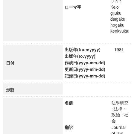
ウカイ
ローマ字
Keio
gijuku
daigaku
hogaku
kenkyukai
出版年(from:yyyy)
1981
出版年(to:yyyy)
作成日(yyyy-mm-dd)
日付
更新日(yyyy-mm-dd)
記録日(yyyy-mm-dd)
形態
名前
法學研究
: 法律・
政治・社
会
翻訳
Journal
of law,