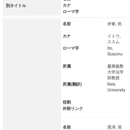
カナ
別タイトル
ローマ字
名前
伊東, 乾
カナ
イトウ,
ススム
ローマ字
Ito,
Susumu
所属
慶應義塾
大学法学
部教授
所属(翻訳)
Keio
University
役割
外部リンク
名前
黒津, 英