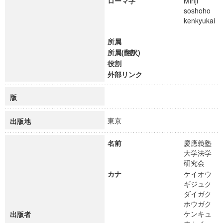
ローマ字
Minji
soshoho
kenkyukai
所属
所属(翻訳)
役割
外部リンク
版
東京
出版地
名前
慶應義塾
大学法学
研究会
カナ
ケイオウ
ギジュク
ダイガク
ホウガク
ケンキュ
出版者