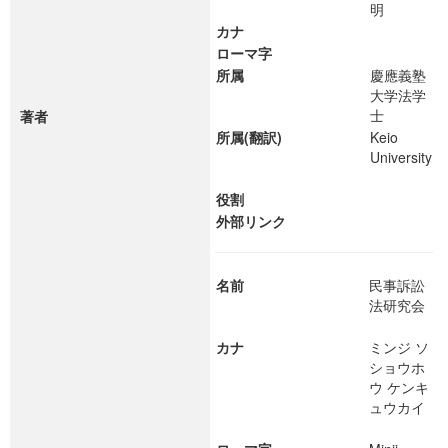
明
カナ
ローマ字
所属
慶應義塾
大学法学
士
著者
所属(翻訳)
Keio
University
役割
外部リンク
名前
民事訴訟
法研究会
カナ
ミンジ ソ
ショウホ
ウ ケンキ
ュウカイ