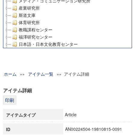
メディア・コミュニケーション研究所
産業研究所
斯道文庫
体育研究所
教職課程センター
福澤研究センター
日本語・日本文化教育センター
アート・センター
外国語教育研究センター
デジタルメディア・コンテンツ統合研究センター
ホーム
»»
グローバルリサーチインスティテュート
アイテム一覧
»» アイテム詳細
塾内助成報告書
科学研究費補助金研究成果報告書
アイテム詳細
21世紀COEプログラム
慶應義塾大学グローバルCOEプログラム市民社会ガバナンス
慶應義塾大学グローバルCOEプログラム論理と感性の先端的
Article
アイテムタイプ
博士課程教育リーディングプログラム「超成熟社会発展のサ
学術雑誌掲載論文等(8)
AN00224504-19810815-0091
ID
その他