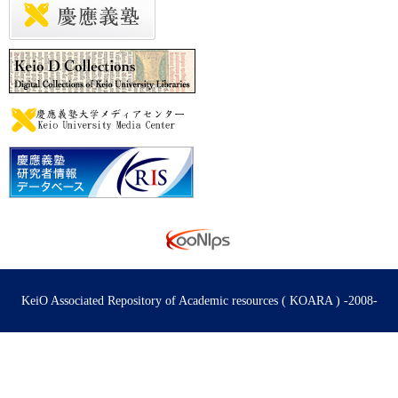
KeiO Associated Repository of Academic resources ( KOARA ) -2008-