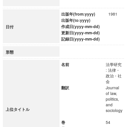
出版年(from:yyyy)
1981
出版年(to:yyyy)
作成日(yyyy-mm-dd)
日付
更新日(yyyy-mm-dd)
記録日(yyyy-mm-dd)
形態
名前
法學研究
: 法律・
政治・社
会
翻訳
Journal
of law,
politics,
and
上位タイトル
sociology
巻
54