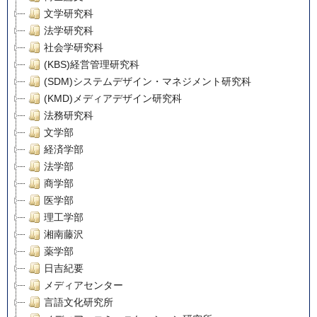
文学研究科
法学研究科
社会学研究科
(KBS)経営管理研究科
(SDM)システムデザイン・マネジメント研究科
(KMD)メディアデザイン研究科
法務研究科
文学部
経済学部
法学部
商学部
医学部
理工学部
湘南藤沢
薬学部
日吉紀要
メディアセンター
言語文化研究所