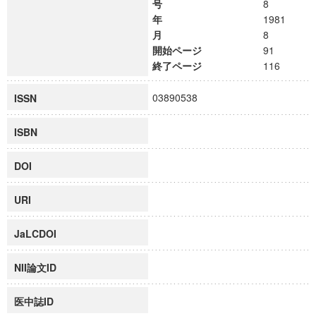
号
8
年
1981
月
8
開始ページ
91
終了ページ
116
03890538
ISSN
ISBN
DOI
URI
JaLCDOI
NII論文ID
医中誌ID