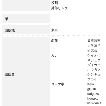
役割
外部リンク
版
東京
出版地
名前
慶應義塾
大学法学
研究会
カナ
ケイオウ
ギジュク
ダイガク
ホウガク
ケンキュ
出版者
ウカイ
ローマ字
Keio
gijuku
daigaku
hogaku
kenkyukai