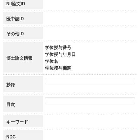
NII論文ID
医中誌ID
その他ID
学位授与番号
学位授与年月日
博士論文情報
学位名
学位授与機関
抄録
目次
キーワード
NDC