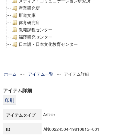
メディア・コミュニケーション研究所
産業研究所
斯道文庫
体育研究所
教職課程センター
福澤研究センター
日本語・日本文化教育センター
アート・センター
外国語教育研究センター
デジタルメディア・コンテンツ統合研究センター
ホーム
»»
グローバルリサーチインスティテュート
アイテム一覧
»» アイテム詳細
塾内助成報告書
科学研究費補助金研究成果報告書
アイテム詳細
21世紀COEプログラム
慶應義塾大学グローバルCOEプログラム市民社会ガバナンス
慶應義塾大学グローバルCOEプログラム論理と感性の先端的
Article
アイテムタイプ
博士課程教育リーディングプログラム「超成熟社会発展のサ
学術雑誌掲載論文等(8)
AN00224504-19810815--001
ID
その他