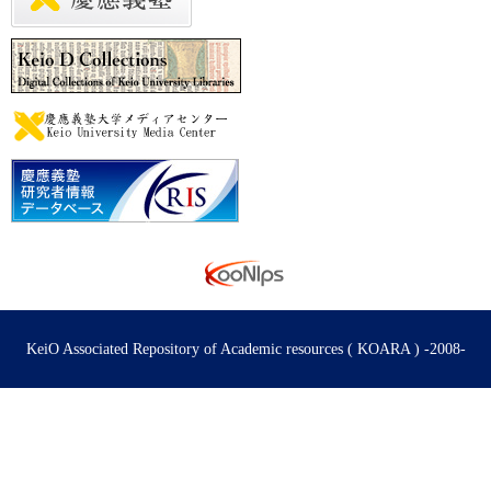
KeiO Associated Repository of Academic resources ( KOARA ) -2008-