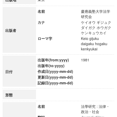
名前
慶應義塾大学法学
研究会
カナ
ケイオウ ギジュク
ダイガク ホウガク
出版者
ケンキュウカイ
ローマ字
Keio gijuku
daigaku hogaku
kenkyukai
出版年(from:yyyy)
1981
出版年(to:yyyy)
作成日(yyyy-mm-dd)
日付
更新日(yyyy-mm-dd)
記録日(yyyy-mm-dd)
形態
名前
法學研究 : 法律・
政治・社会