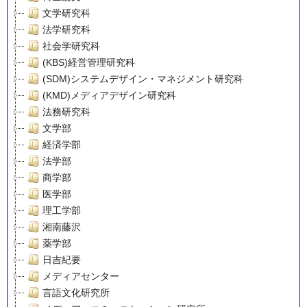
文学研究科
法学研究科
社会学研究科
(KBS)経営管理研究科
(SDM)システムデザイン・マネジメント研究科
(KMD)メディアデザイン研究科
法務研究科
文学部
経済学部
法学部
商学部
医学部
理工学部
湘南藤沢
薬学部
日吉紀要
メディアセンター
言語文化研究所