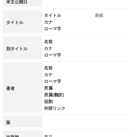
本文公開日
タイトル
表紙
カナ
タイトル
ローマ字
名前
カナ
別タイトル
ローマ字
名前
カナ
ローマ字
所属
著者
所属(翻訳)
役割
外部リンク
版
東京
出版地