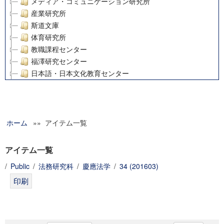
メディア・コミュニケーション研究所
産業研究所
斯道文庫
体育研究所
教職課程センター
福澤研究センター
日本語・日本文化教育センター
アート・センター
外国語教育研究センター
デジタルメディア・コンテンツ統合研究センター
ホーム
»» アイテム一覧
グローバルリサーチインスティテュート
塾内助成報告書
科学研究費補助金研究成果報告書
アイテム一覧
21世紀COEプログラム
/
Public
/
法務研究科
/
慶應法学
/
34 (201603)
慶應義塾大学グローバルCOEプログラム市民社会ガバナンス
慶應義塾大学グローバルCOEプログラム論理と感性の先端的
博士課程教育リーディングプログラム「超成熟社会発展のサ
学術雑誌掲載論文等(8)
その他