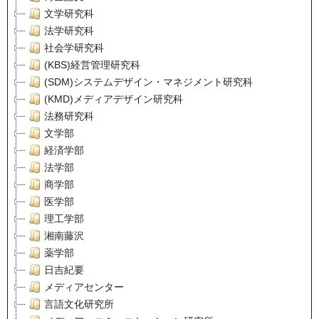
文学研究科
法学研究科
社会学研究科
(KBS)経営管理研究科
(SDM)システムデザイン・マネジメント研究科
(KMD)メディアデザイン研究科
法務研究科
文学部
経済学部
法学部
商学部
医学部
理工学部
湘南藤沢
薬学部
日吉紀要
メディアセンター
言語文化研究所