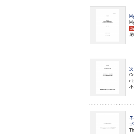
M
My
尾
次
Co
di
小
子
プ
Th