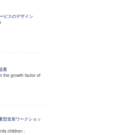
ンサービスのデザイン
e
提案
n the growth factor of
発案型造形ワークショッ
ds children :