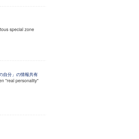
itous special zone
トの自分」の情報共有
en "real personality"