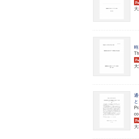
大
時
Th
大
通
と
Pr
co
大