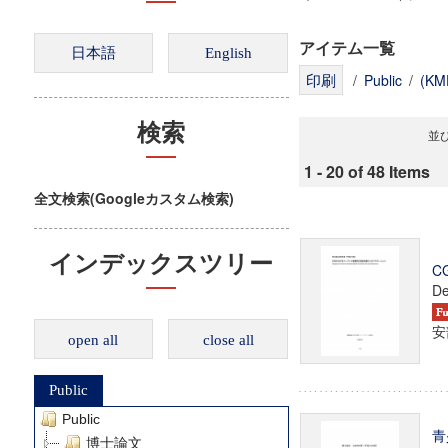
アイテム一覧
/
Public
/
(K
検索
並び
1 - 20 of 48 Items
全文検索(Googleカスタム検索)
インデックスツリー
C
De
安
open all
close all
Public
Public
青
博士論文