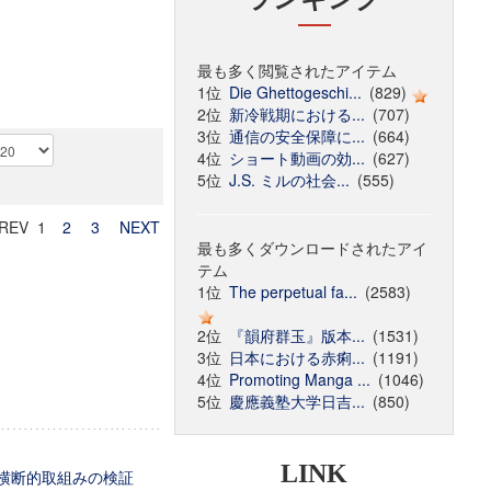
最も多く閲覧されたアイテム
1位
Die Ghettogeschi...
(829)
2位
新冷戦期における...
(707)
3位
通信の安全保障に...
(664)
4位
ショート動画の効...
(627)
5位
J.S. ミルの社会...
(555)
REV 1
2
3
NEXT
最も多くダウンロードされたアイ
テム
1位
The perpetual fa...
(2583)
2位
『韻府群玉』版本...
(1531)
3位
日本における赤痢...
(1191)
4位
Promoting Manga ...
(1046)
5位
慶應義塾大学日吉...
(850)
LINK
る横断的取組みの検証