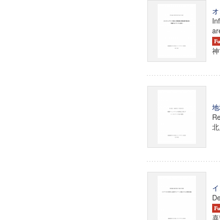
オ
In
ar
神
地
Re
北
イ
De
喜