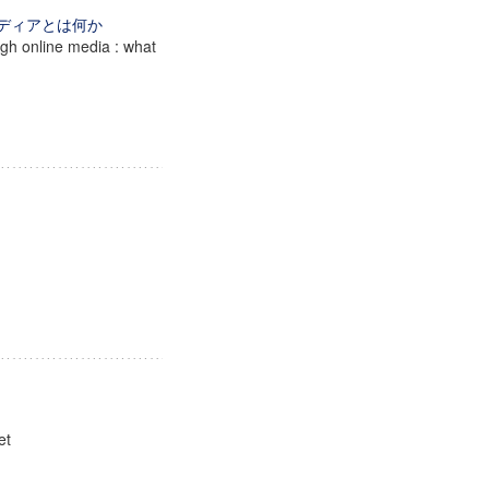
メディアとは何か
ugh online media : what
et