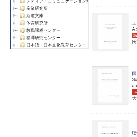
メディア・コミュニケーション研究所
産業研究所
斯道文庫
ユ
体育研究所
A 
教職課程センター
福澤研究センター
氏
日本語・日本文化教育センター
アート・センター
外国語教育研究センター
デジタルメディア・コンテンツ統合研究センター
国
グローバルリサーチインスティテュート
So
塾内助成報告書
an
科学研究費補助金研究成果報告書
21世紀COEプログラム
大
慶應義塾大学グローバルCOEプログラム市民社会ガバナ
慶應義塾大学グローバルCOEプログラム論理と感性の先
博士課程教育リーディングプログラム「超成熟社会発展
学術雑誌掲載論文等(8)
聴
その他