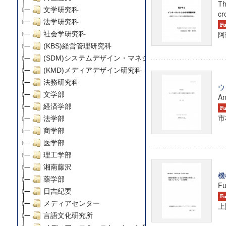
Th
文学研究科
cr
法学研究科
阿
社会学研究科
(KBS)経営管理研究科
(SDM)システムデザイン・マネジメント研究科
(KMD)メディアデザイン研究科
法務研究科
ウ
文学部
An
経済学部
市
法学部
商学部
医学部
理工学部
湘南藤沢
機
薬学部
Fu
日吉紀要
メディアセンター
上
言語文化研究所