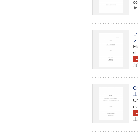
co
片
フ
メ
Fl
sh
加
O
上
On
ev
上