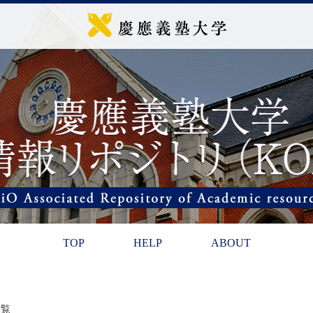
TOP
HELP
ABOUT
一覧