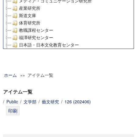
メディア・コミュニケーション研究所
産業研究所
斯道文庫
体育研究所
教職課程センター
福澤研究センター
日本語・日本文化教育センター
アート・センター
外国語教育研究センター
デジタルメディア・コンテンツ統合研究センター
ホーム
»» アイテム一覧
グローバルリサーチインスティテュート
塾内助成報告書
科学研究費補助金研究成果報告書
アイテム一覧
21世紀COEプログラム
/
Public
/
文学部
/
藝文研究
/
126 (202406)
慶應義塾大学グローバルCOEプログラム市民社会ガバナンス
慶應義塾大学グローバルCOEプログラム論理と感性の先端的
博士課程教育リーディングプログラム「超成熟社会発展のサ
学術雑誌掲載論文等(8)
その他