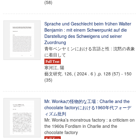
(58)
Sprache und Geschlecht beim frühen Walter
Benjamin : mit einem Schwerpunkt auf die
Darstellung des Schweigens und seiner
Zuordnung
青年ベンヤミンにおける言語と性 : 沈黙の表象
に着目して
寒河江, 陽
藝文研究. 126, ( 2024 . 6 ) ,p. 128 (57) - 150
(35)
Mr. Wonkaの怪物的な工場 : Charlie and the
chocolate factoryにおける1960年代フォーデ
ィズム批判
Mr. Wonka’s monstrous factory : a criticism on
the 1960s Fordism in Charlie and the
chocolate factory