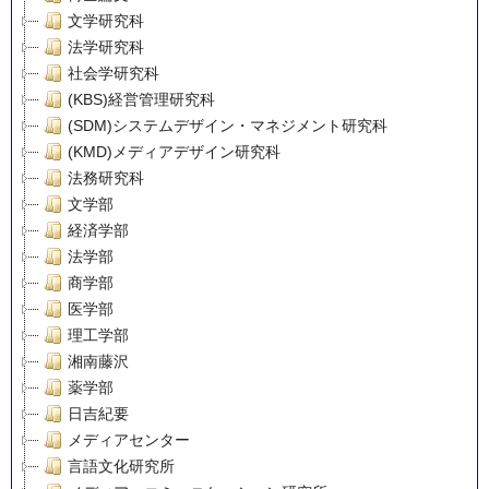
文学研究科
法学研究科
社会学研究科
(KBS)経営管理研究科
(SDM)システムデザイン・マネジメント研究科
(KMD)メディアデザイン研究科
法務研究科
文学部
経済学部
法学部
商学部
医学部
理工学部
湘南藤沢
薬学部
日吉紀要
メディアセンター
言語文化研究所