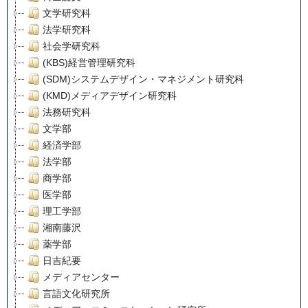
文学研究科
法学研究科
社会学研究科
(KBS)経営管理研究科
(SDM)システムデザイン・マネジメント研究科
(KMD)メディアデザイン研究科
法務研究科
文学部
経済学部
法学部
商学部
医学部
理工学部
湘南藤沢
薬学部
日吉紀要
メディアセンター
言語文化研究所