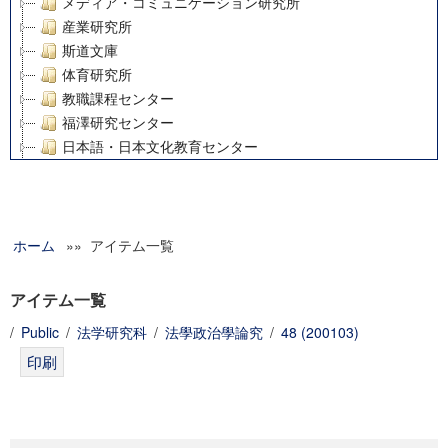
メディア・コミュニケーション研究所
産業研究所
斯道文庫
体育研究所
教職課程センター
福澤研究センター
日本語・日本文化教育センター
アート・センター
外国語教育研究センター
デジタルメディア・コンテンツ統合研究センター
ホーム
»» アイテム一覧
グローバルリサーチインスティテュート
塾内助成報告書
科学研究費補助金研究成果報告書
アイテム一覧
21世紀COEプログラム
/
Public
/
法学研究科
/
法學政治學論究
/
48 (200103)
慶應義塾大学グローバルCOEプログラム市民社会ガバナンス
慶應義塾大学グローバルCOEプログラム論理と感性の先端的
博士課程教育リーディングプログラム「超成熟社会発展のサ
学術雑誌掲載論文等(8)
その他