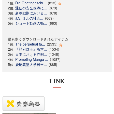
1位
Die Ghettogeschi...
(813)
2位
通信の安全保障に...
(679)
3位
新冷戦期における...
(678)
4位
J.S. ミルの社会...
(669)
5位
ショート動画の効...
(663)
最も多くダウンロードされたアイテム
1位
The perpetual fa...
(2535)
2位
『韻府群玉』版本...
(1534)
3位
日本における赤痢...
(1348)
4位
Promoting Manga ...
(1087)
5位
慶應義塾大学日吉...
(885)
LINK