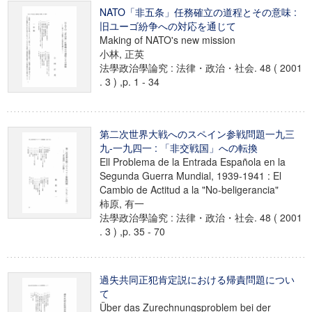
NATO「非五条」任務確立の道程とその意味 :
旧ユーゴ紛争への対応を通じて
Making of NATO's new mission
小林, 正英
法學政治學論究 : 法律・政治・社会. 48 ( 2001
. 3 ) ,p. 1 - 34
第二次世界大戦へのスペイン参戦問題一九三
九-一九四一 : 「非交戦国」への転換
Ell Problema de la Entrada Española en la
Segunda Guerra Mundial, 1939-1941 : El
Cambio de Actitud a la "No-beligerancia"
柿原, 有一
法學政治學論究 : 法律・政治・社会. 48 ( 2001
. 3 ) ,p. 35 - 70
過失共同正犯肯定説における帰責問題につい
て
Über das Zurechnungsproblem bei der