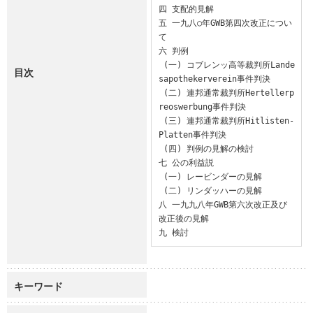
四 支配的見解

五 一九八○年GWB第四次改正につい
て

六 判例

 (一) コブレンッ高等裁判所Lande
目次
sapothekerverein事件判決

 (二) 連邦通常裁判所Hertellerp
reoswerbung事件判決

 (三) 連邦通常裁判所Hitlisten-
Platten事件判決

 (四) 判例の見解の検討

七 公の利益説

 (一) レービンダーの見解

 (二) リンダッハーの見解

八 一九九八年GWB第六次改正及び
改正後の見解

九 検討
キーワード