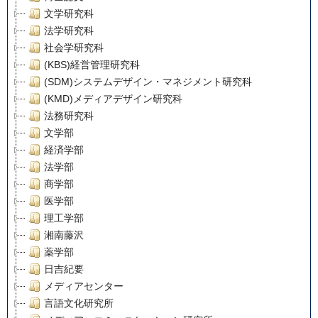
文学研究科
法学研究科
社会学研究科
(KBS)経営管理研究科
(SDM)システムデザイン・マネジメント研究科
(KMD)メディアデザイン研究科
法務研究科
文学部
経済学部
法学部
商学部
医学部
理工学部
湘南藤沢
薬学部
日吉紀要
メディアセンター
言語文化研究所