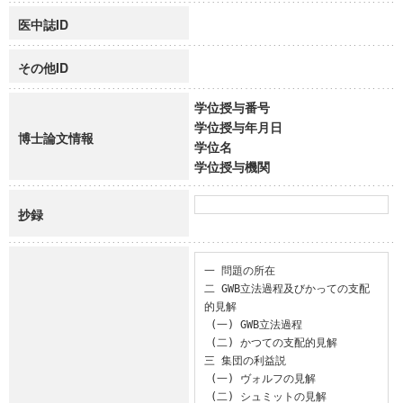
医中誌ID
その他ID
学位授与番号
学位授与年月日
博士論文情報
学位名
学位授与機関
抄録
一 問題の所在

二 GWB立法過程及びかっての支配
的見解

 (一) GWB立法過程

 (二) かつての支配的見解

三 集団の利益説

 (一) ヴォルフの見解

 (二) シュミットの見解
