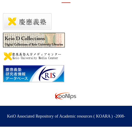
KeiO Associated Repository of Academic resources ( KOARA ) -2008-