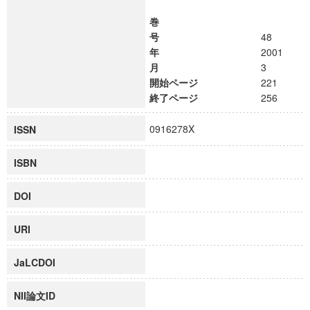
巻
号
48
年
2001
月
3
開始ページ
221
終了ページ
256
0916278X
ISSN
ISBN
DOI
URI
JaLCDOI
NII論文ID