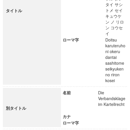
タイ サシ
トメ セイ
タイトル
キュウケ
ン ノ リロ
ン コウセ
イ
ローマ字
Doitsu
karuteruho
ni okeru
dantai
sashitome
seikyuken
no riron
kosei
名前
Die
Verbandsklage
im Kartellrecht
別タイトル
カナ
ローマ字