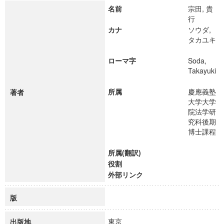
名前
宗田, 貴
行
カナ
ソウダ,
タカユキ
ローマ字
Soda,
Takayuki
所属
慶應義塾
著者
大学大学
院法学研
究科後期
博士課程
所属(翻訳)
役割
外部リンク
版
東京
出版地