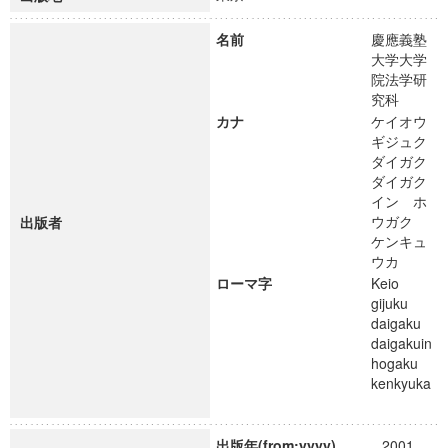
名前
慶應義塾
大学大学
院法学研
究科
カナ
ケイオウ
ギジュク
ダイガク
ダイガク
イン ホ
ウガク
出版者
ケンキュ
ウカ
ローマ字
Keio
gijuku
daigaku
daigakuin
hogaku
kenkyuka
出版年(from:yyyy)
2001