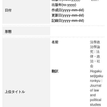
出版年(to:yyyy)
作成日(yyyy-mm-dd)
日付
更新日(yyyy-mm-dd)
記録日(yyyy-mm-dd)
形態
名前
法學政
治學論
究 : 法
律・政
治・社
会
翻訳
Hogaku
seijigaku
ronkyu :
Journal
of law
上位タイトル
and
political
studies