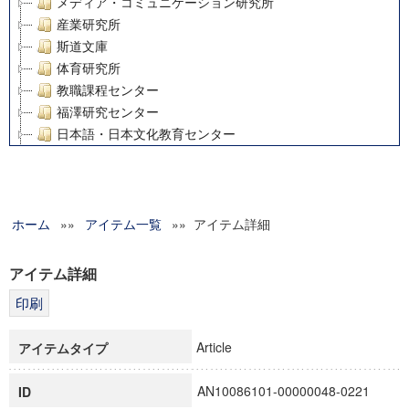
メディア・コミュニケーション研究所
産業研究所
斯道文庫
体育研究所
教職課程センター
福澤研究センター
日本語・日本文化教育センター
アート・センター
外国語教育研究センター
デジタルメディア・コンテンツ統合研究センター
ホーム
»»
グローバルリサーチインスティテュート
アイテム一覧
»» アイテム詳細
塾内助成報告書
科学研究費補助金研究成果報告書
アイテム詳細
21世紀COEプログラム
慶應義塾大学グローバルCOEプログラム市民社会ガバナンス
慶應義塾大学グローバルCOEプログラム論理と感性の先端的
Article
アイテムタイプ
博士課程教育リーディングプログラム「超成熟社会発展のサ
学術雑誌掲載論文等(8)
AN10086101-00000048-0221
ID
その他