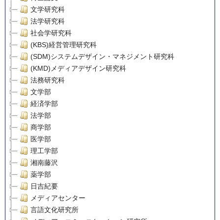
文学研究科
法学研究科
社会学研究科
(KBS)経営管理研究科
(SDM)システムデザイン・マネジメント研究科
(KMD)メディアデザイン研究科
法務研究科
文学部
経済学部
法学部
商学部
医学部
理工学部
湘南藤沢
薬学部
日吉紀要
メディアセンター
言語文化研究所