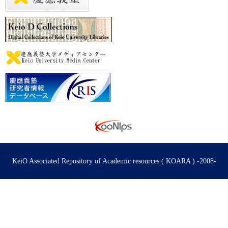
KeiO Associated Repository of Academic resources ( KOARA ) -2008-