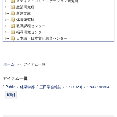
メディア・コミュニケーション研究所
産業研究所
斯道文庫
体育研究所
教職課程センター
福澤研究センター
日本語・日本文化教育センター
アート・センター
外国語教育研究センター
デジタルメディア・コンテンツ統合研究センター
ホーム
»» アイテム一覧
グローバルリサーチインスティテュート
塾内助成報告書
科学研究費補助金研究成果報告書
アイテム一覧
21世紀COEプログラム
/
Public
/
経済学部
/
三田学会雑誌
/
17 (1923)
/
17(4) 192304
慶應義塾大学グローバルCOEプログラム市民社会ガバナンス
慶應義塾大学グローバルCOEプログラム論理と感性の先端的
博士課程教育リーディングプログラム「超成熟社会発展のサ
学術雑誌掲載論文等(8)
その他