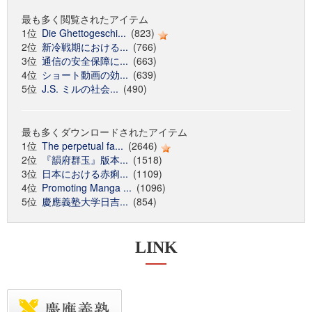
最も多く閲覧されたアイテム
1位
Die Ghettogeschi...
(823)
2位
新冷戦期における...
(766)
3位
通信の安全保障に...
(663)
4位
ショート動画の効...
(639)
5位
J.S. ミルの社会...
(490)
最も多くダウンロードされたアイテム
1位
The perpetual fa...
(2646)
2位
『韻府群玉』版本...
(1518)
3位
日本における赤痢...
(1109)
4位
Promoting Manga ...
(1096)
5位
慶應義塾大学日吉...
(854)
LINK