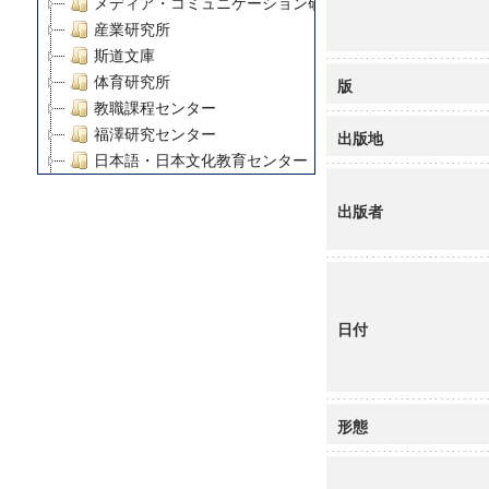
メディア・コミュニケーション研究所
産業研究所
斯道文庫
体育研究所
版
教職課程センター
福澤研究センター
出版地
日本語・日本文化教育センター
アート・センター
出版者
外国語教育研究センター
デジタルメディア・コンテンツ統合研究センター
グローバルリサーチインスティテュート
塾内助成報告書
科学研究費補助金研究成果報告書
日付
21世紀COEプログラム
慶應義塾大学グローバルCOEプログラム市民社会ガバナ
慶應義塾大学グローバルCOEプログラム論理と感性の先
博士課程教育リーディングプログラム「超成熟社会発展
形態
学術雑誌掲載論文等(8)
その他