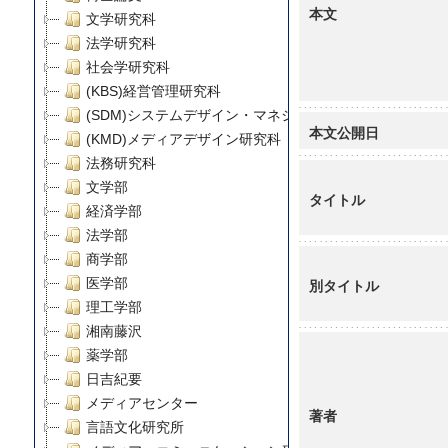
本文
文学研究科
法学研究科
社会学研究科
(KBS)経営管理研究科
(SDM)システムデザイン・マネジメント研究科
本文公開日
(KMD)メディアデザイン研究科
法務研究科
文学部
タイトル
経済学部
法学部
商学部
医学部
別タイトル
理工学部
湘南藤沢
薬学部
日吉紀要
メディアセンター
著者
言語文化研究所