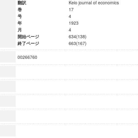
翻訳
Keio journal of economics
巻
17
号
4
年
1923
月
4
開始ページ
634(138)
終了ページ
663(167)
00266760