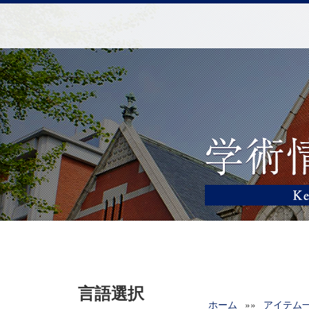
言語選択
ホーム
»»
アイテム