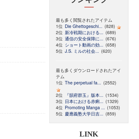
最も多く閲覧されたアイテム
1位
Die Ghettogeschi...
(828)
2位
新冷戦期における...
(689)
3位
通信の安全保障に...
(676)
4位
ショート動画の効...
(658)
5位
J.S. ミルの社会...
(620)
最も多くダウンロードされたアイ
テム
1位
The perpetual fa...
(2552)
2位
『韻府群玉』版本...
(1534)
3位
日本における赤痢...
(1329)
4位
Promoting Manga ...
(1053)
5位
慶應義塾大学日吉...
(859)
LINK