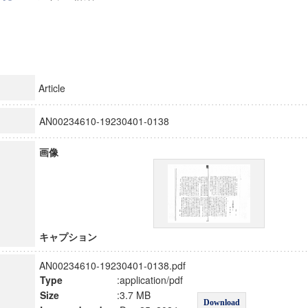
Article
AN00234610-19230401-0138
画像
キャプション
AN00234610-19230401-0138.pdf
Type
:application/pdf
Size
:3.7 MB
Download