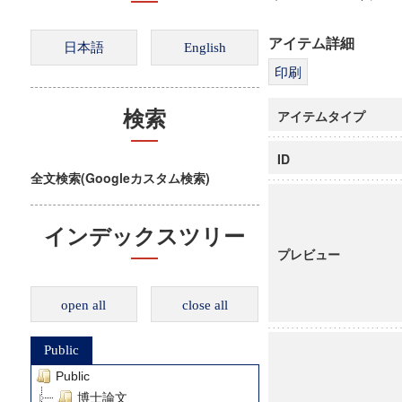
アイテム詳細
アイテムタイプ
検索
ID
全文検索(Googleカスタム検索)
インデックスツリー
プレビュー
open all
close all
Public
Public
博士論文