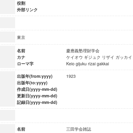
役割
外部リンク
東京
名前
慶應義塾理財学会
カナ
ケイオウ ギジュク リザイ ガッ
ローマ字
Keio gijuku rizai gakkai
出版年(from:yyyy)
1923
出版年(to:yyyy)
作成日(yyyy-mm-dd)
更新日(yyyy-mm-dd)
ンス教育研究センター
記録日(yyyy-mm-dd)
端的教育研究拠点
のサイエンス」
名前
三田学会雑誌