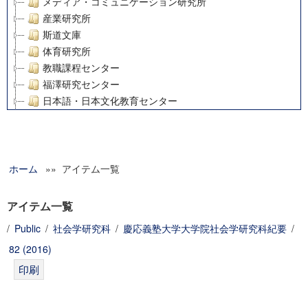
メディア・コミュニケーション研究所
産業研究所
斯道文庫
体育研究所
教職課程センター
福澤研究センター
日本語・日本文化教育センター
アート・センター
外国語教育研究センター
デジタルメディア・コンテンツ統合研究センター
ホーム
»» アイテム一覧
グローバルリサーチインスティテュート
塾内助成報告書
科学研究費補助金研究成果報告書
アイテム一覧
21世紀COEプログラム
/
Public
/
社会学研究科
/
慶応義塾大学大学院社会学研究科紀要
/
慶應義塾大学グローバルCOEプログラム市民社会ガバナンス
82 (2016)
慶應義塾大学グローバルCOEプログラム論理と感性の先端的
博士課程教育リーディングプログラム「超成熟社会発展のサ
学術雑誌掲載論文等(8)
その他