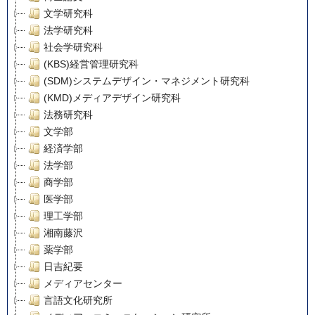
文学研究科
法学研究科
社会学研究科
(KBS)経営管理研究科
(SDM)システムデザイン・マネジメント研究科
(KMD)メディアデザイン研究科
法務研究科
文学部
経済学部
法学部
商学部
医学部
理工学部
湘南藤沢
薬学部
日吉紀要
メディアセンター
言語文化研究所