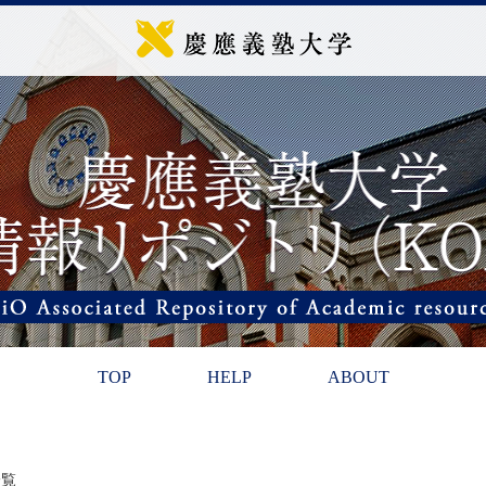
TOP
HELP
ABOUT
一覧