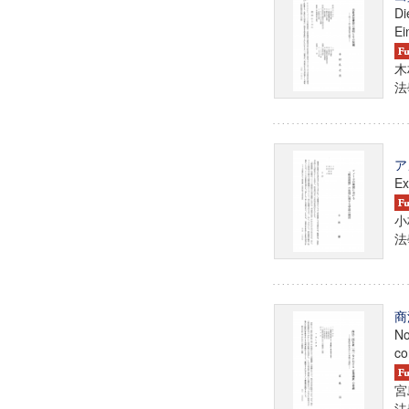
Di
Ei
木
法學
ア
Ex
小
法學
商
No
co
宮
法學