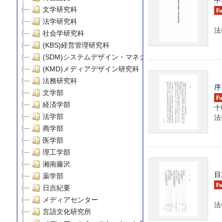
文学研究科
法学研究科
法
社会学研究科
(KBS)経営管理研究科
(SDM)システムデザイン・マネジメント研究科
(KMD)メディアデザイン研究科
法務研究科
序
文学部
経済学部
十
法學
法学部
商学部
医学部
理工学部
湘南藤沢
目
薬学部
日吉紀要
メディアセンター
法學
言語文化研究所