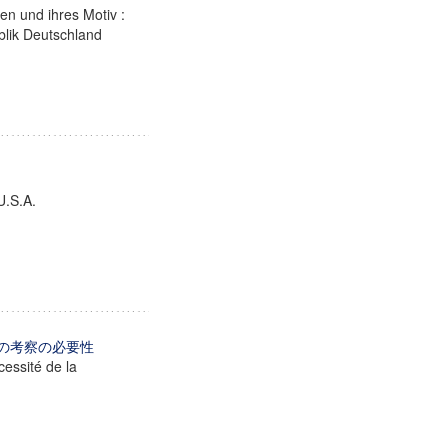
n und ihres Motiv :
blik Deutschland
U.S.A.
らの考察の必要性
essité de la