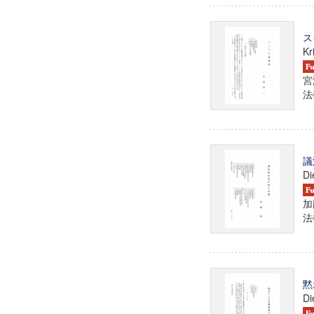
ス
Kr
宮
法學
議
Di
加
法學
黙
Di