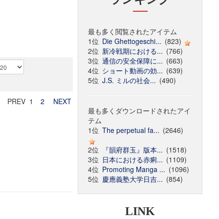
最も多く閲覧されたアイテム
1位
Die Ghettogeschi...
(823)
2位
新冷戦期における...
(766)
3位
通信の安全保障に...
(663)
4位
ショート動画の効...
(639)
5位
J.S. ミルの社会...
(490)
PREV 1
2
NEXT
最も多くダウンロードされたアイ
テム
1位
The perpetual fa...
(2646)
2位
『韻府群玉』版本...
(1518)
3位
日本における赤痢...
(1109)
4位
Promoting Manga ...
(1096)
5位
慶應義塾大学日吉...
(854)
LINK