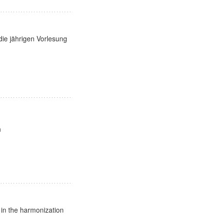
die jährigen Vorlesung
n
s in the harmonization