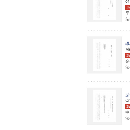
of
平
法學
環
Me
金
法學
胎
Cr
中
法學