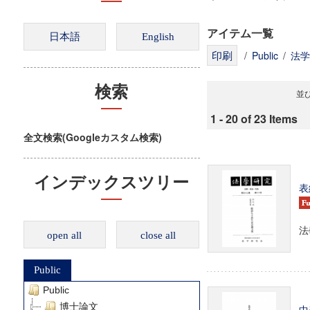
アイテム一覧
/
Public
/
法学
検索
並び
1 - 20 of 23 Items
全文検索(Googleカスタム検索)
インデックスツリー
表
法
open all
close all
Public
Public
博士論文
中