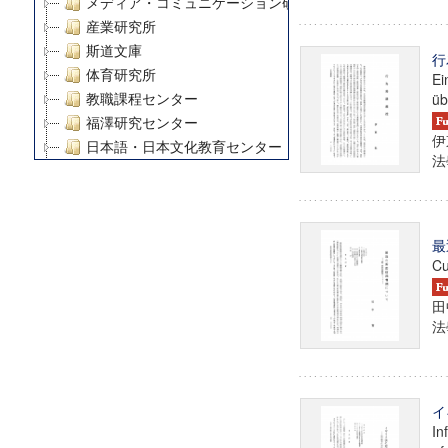
メディア・コミュニケーション研究所
産業研究所
斯道文庫
行
体育研究所
Ei
üb
教職課程センター
福澤研究センター
伊
日本語・日本文化教育センター
法學
アート・センター
外国語教育研究センター
デジタルメディア・コンテンツ統合研究センター
グローバルリサーチインスティテュート
最
Cu
塾内助成報告書
科学研究費補助金研究成果報告書
田
21世紀COEプログラム
法學
慶應義塾大学グローバルCOEプログラム市民社会ガバナ
慶應義塾大学グローバルCOEプログラム論理と感性の先
博士課程教育リーディングプログラム「超成熟社会発展
イ
学術雑誌掲載論文等(8)
In
その他