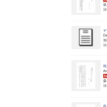
坂
法學
デ
Di
加
法學
司
An
森
法學
出