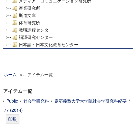
メディア・コミュニケーション研究所
産業研究所
斯道文庫
体育研究所
教職課程センター
福澤研究センター
日本語・日本文化教育センター
アート・センター
外国語教育研究センター
デジタルメディア・コンテンツ統合研究センター
ホーム
»» アイテム一覧
グローバルリサーチインスティテュート
塾内助成報告書
科学研究費補助金研究成果報告書
アイテム一覧
21世紀COEプログラム
/
Public
/
社会学研究科
/
慶応義塾大学大学院社会学研究科紀要
/
慶應義塾大学グローバルCOEプログラム市民社会ガバナンス
77 (2014)
慶應義塾大学グローバルCOEプログラム論理と感性の先端的
博士課程教育リーディングプログラム「超成熟社会発展のサ
学術雑誌掲載論文等(8)
その他