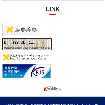
LINK
KeiO Associated Repository of Academic resources ( KOARA ) -2008-