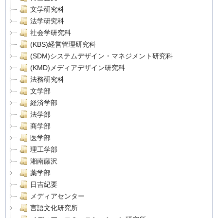
文学研究科
法学研究科
社会学研究科
(KBS)経営管理研究科
(SDM)システムデザイン・マネジメント研究科
(KMD)メディアデザイン研究科
法務研究科
文学部
経済学部
法学部
商学部
医学部
理工学部
湘南藤沢
薬学部
日吉紀要
メディアセンター
言語文化研究所