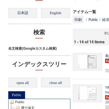
アイテム一覧
/
Public
/
経済
検索
並び
1 - 14 of 14 Items
全文検索(Googleカスタム検索)
表
インデックスツリー
三田
open all
close all
1
In
Public
川
Public
三田
博士論文