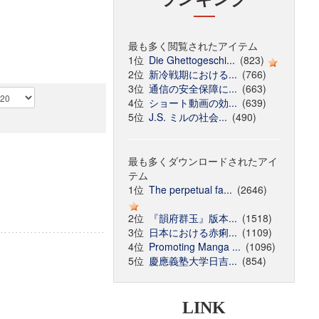
最も多く閲覧されたアイテム
1位
Die Ghettogeschi...
(823)
2位
新冷戦期における...
(766)
3位
通信の安全保障に...
(663)
4位
ショート動画の効...
(639)
5位
J.S. ミルの社会...
(490)
最も多くダウンロードされたアイ
テム
1位
The perpetual fa...
(2646)
2位
『韻府群玉』版本...
(1518)
3位
日本における赤痢...
(1109)
4位
Promoting Manga ...
(1096)
5位
慶應義塾大学日吉...
(854)
LINK