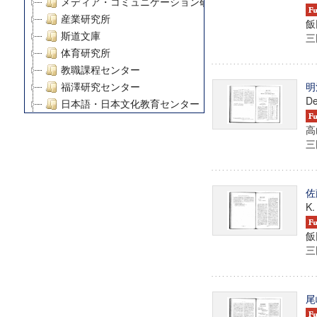
メディア・コミュニケーション研究所
産業研究所
飯
斯道文庫
三田
体育研究所
教職課程センター
明
福澤研究センター
De
日本語・日本文化教育センター
アート・センター
高
外国語教育研究センター
三田
デジタルメディア・コンテンツ統合研究センター
グローバルリサーチインスティテュート
塾内助成報告書
佐
K.
科学研究費補助金研究成果報告書
21世紀COEプログラム
飯
慶應義塾大学グローバルCOEプログラム市民社会ガバナ
三田
慶應義塾大学グローバルCOEプログラム論理と感性の先
博士課程教育リーディングプログラム「超成熟社会発展
学術雑誌掲載論文等(8)
尾
その他