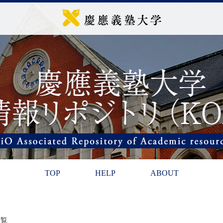
TOP
HELP
ABOUT
一覧