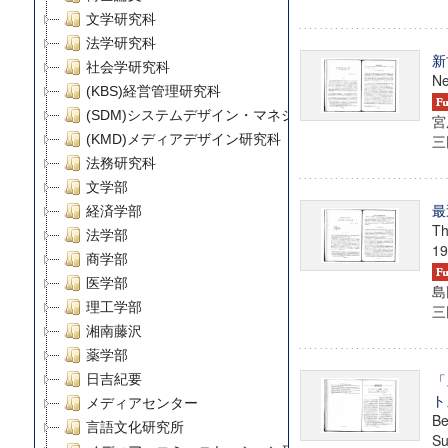
文学研究科
法学研究科
新
社会学研究科
Ne
(KBS)経営管理研究科
(SDM)システムデザイン・マネジメント研究科
宮
(KMD)メディアデザイン研究科
三田
法務研究科
文学部
最
経済学部
Th
法学部
19
商学部
医学部
島
理工学部
三田
湘南藤沢
薬学部
「
日吉紀要
ト
メディアセンター
Be
言語文化研究所
Su