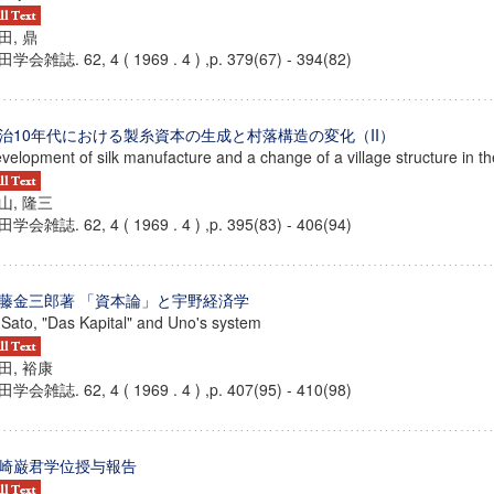
田, 鼎
学会雑誌. 62, 4 ( 1969 . 4 ) ,p. 379(67) - 394(82)
治10年代における製糸資本の生成と村落構造の変化（II）
velopment of silk manufacture and a change of a village structure in the 
山, 隆三
学会雑誌. 62, 4 ( 1969 . 4 ) ,p. 395(83) - 406(94)
藤金三郎著 「資本論」と宇野経済学
 Sato, "Das Kapital" and Uno's system
田, 裕康
ンス教育研究センター
学会雑誌. 62, 4 ( 1969 . 4 ) ,p. 407(95) - 410(98)
端的教育研究拠点
のサイエンス」
崎巌君学位授与報告