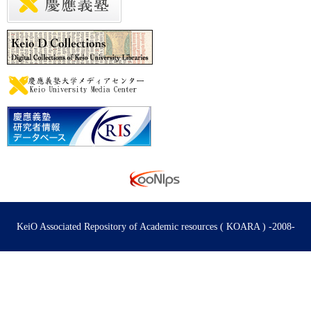
KeiO Associated Repository of Academic resources ( KOARA ) -2008-