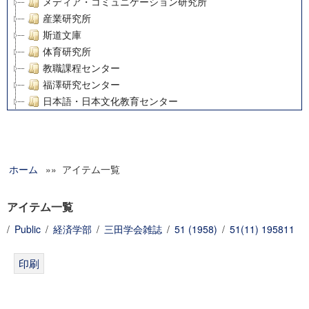
メディア・コミュニケーション研究所
産業研究所
斯道文庫
体育研究所
教職課程センター
福澤研究センター
日本語・日本文化教育センター
アート・センター
外国語教育研究センター
デジタルメディア・コンテンツ統合研究センター
ホーム
»» アイテム一覧
グローバルリサーチインスティテュート
塾内助成報告書
科学研究費補助金研究成果報告書
アイテム一覧
21世紀COEプログラム
/
Public
/
経済学部
/
三田学会雑誌
/
51 (1958)
/
51(11) 195811
慶應義塾大学グローバルCOEプログラム市民社会ガバナンス
慶應義塾大学グローバルCOEプログラム論理と感性の先端的
博士課程教育リーディングプログラム「超成熟社会発展のサ
学術雑誌掲載論文等(8)
その他