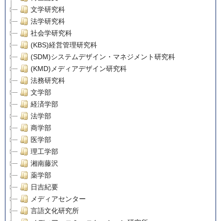
文学研究科
法学研究科
社会学研究科
(KBS)経営管理研究科
(SDM)システムデザイン・マネジメント研究科
(KMD)メディアデザイン研究科
法務研究科
文学部
経済学部
法学部
商学部
医学部
理工学部
湘南藤沢
薬学部
日吉紀要
メディアセンター
言語文化研究所