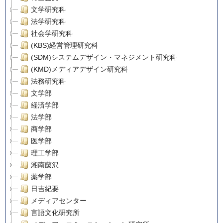
文学研究科
法学研究科
社会学研究科
(KBS)経営管理研究科
(SDM)システムデザイン・マネジメント研究科
(KMD)メディアデザイン研究科
法務研究科
文学部
経済学部
法学部
商学部
医学部
理工学部
湘南藤沢
薬学部
日吉紀要
メディアセンター
言語文化研究所