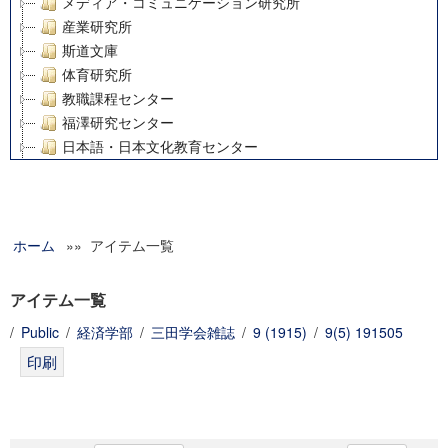
メディア・コミュニケーション研究所
産業研究所
斯道文庫
体育研究所
教職課程センター
福澤研究センター
日本語・日本文化教育センター
アート・センター
外国語教育研究センター
デジタルメディア・コンテンツ統合研究センター
ホーム
»» アイテム一覧
グローバルリサーチインスティテュート
塾内助成報告書
科学研究費補助金研究成果報告書
アイテム一覧
21世紀COEプログラム
/
Public
/
経済学部
/
三田学会雑誌
/
9 (1915)
/
9(5) 191505
慶應義塾大学グローバルCOEプログラム市民社会ガバナンス
慶應義塾大学グローバルCOEプログラム論理と感性の先端的
博士課程教育リーディングプログラム「超成熟社会発展のサ
学術雑誌掲載論文等(8)
その他