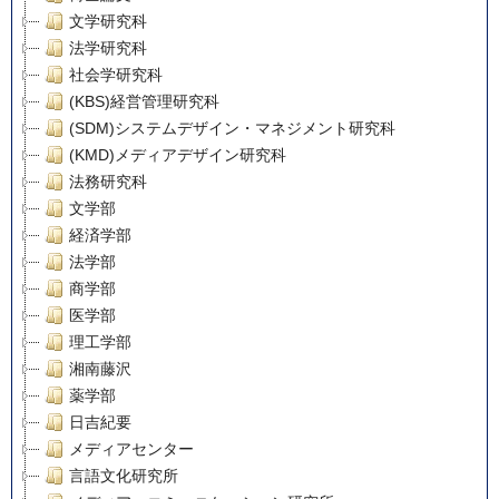
文学研究科
法学研究科
社会学研究科
(KBS)経営管理研究科
(SDM)システムデザイン・マネジメント研究科
(KMD)メディアデザイン研究科
法務研究科
文学部
経済学部
法学部
商学部
医学部
理工学部
湘南藤沢
薬学部
日吉紀要
メディアセンター
言語文化研究所