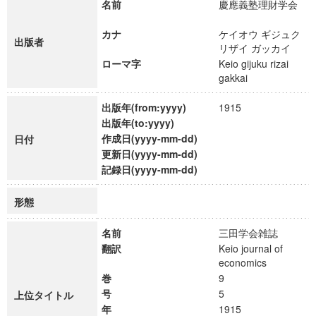
名前
慶應義塾理財学会
カナ
ケイオウ ギジュク
出版者
リザイ ガッカイ
ローマ字
Keio gijuku rizai
gakkai
出版年(from:yyyy)
1915
出版年(to:yyyy)
作成日(yyyy-mm-dd)
日付
更新日(yyyy-mm-dd)
記録日(yyyy-mm-dd)
形態
名前
三田学会雑誌
翻訳
Keio journal of
economics
巻
9
号
5
上位タイトル
年
1915