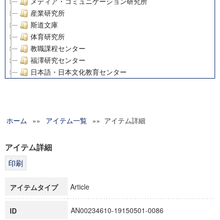
メディア・コミュニケーション研究所
産業研究所
斯道文庫
体育研究所
教職課程センター
福澤研究センター
日本語・日本文化教育センター
アート・センター
外国語教育研究センター
デジタルメディア・コンテンツ統合研究センター
ホーム
»»
グローバルリサーチインスティテュート
アイテム一覧
»» アイテム詳細
塾内助成報告書
科学研究費補助金研究成果報告書
アイテム詳細
21世紀COEプログラム
慶應義塾大学グローバルCOEプログラム市民社会ガバナンス
慶應義塾大学グローバルCOEプログラム論理と感性の先端的
Article
アイテムタイプ
博士課程教育リーディングプログラム「超成熟社会発展のサ
学術雑誌掲載論文等(8)
AN00234610-19150501-0086
ID
その他