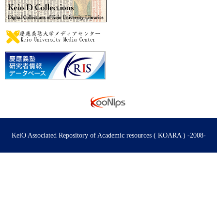
KeiO Associated Repository of Academic resources ( KOARA ) -2008-