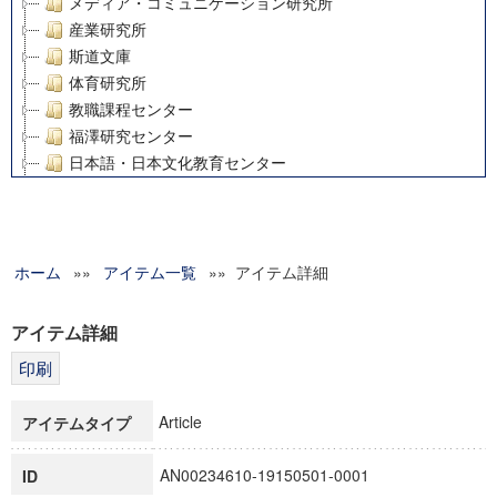
メディア・コミュニケーション研究所
産業研究所
斯道文庫
体育研究所
教職課程センター
福澤研究センター
日本語・日本文化教育センター
アート・センター
外国語教育研究センター
デジタルメディア・コンテンツ統合研究センター
ホーム
»»
グローバルリサーチインスティテュート
アイテム一覧
»» アイテム詳細
塾内助成報告書
科学研究費補助金研究成果報告書
アイテム詳細
21世紀COEプログラム
慶應義塾大学グローバルCOEプログラム市民社会ガバナンス
慶應義塾大学グローバルCOEプログラム論理と感性の先端的
Article
アイテムタイプ
博士課程教育リーディングプログラム「超成熟社会発展のサ
学術雑誌掲載論文等(8)
AN00234610-19150501-0001
ID
その他