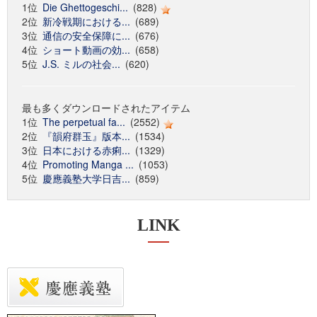
1位
Die Ghettogeschi...
(828)
2位
新冷戦期における...
(689)
3位
通信の安全保障に...
(676)
4位
ショート動画の効...
(658)
5位
J.S. ミルの社会...
(620)
最も多くダウンロードされたアイテム
1位
The perpetual fa...
(2552)
2位
『韻府群玉』版本...
(1534)
3位
日本における赤痢...
(1329)
4位
Promoting Manga ...
(1053)
5位
慶應義塾大学日吉...
(859)
LINK