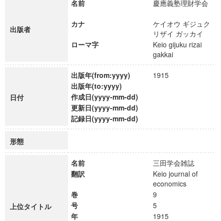
名前
慶應義塾理財学会
カナ
ケイオウ ギジュク
出版者
リザイ ガッカイ
ローマ字
Keio gijuku rizai
gakkai
出版年(from:yyyy)
1915
出版年(to:yyyy)
作成日(yyyy-mm-dd)
日付
更新日(yyyy-mm-dd)
記録日(yyyy-mm-dd)
形態
名前
三田学会雑誌
翻訳
Keio journal of
economics
巻
9
号
5
上位タイトル
年
1915