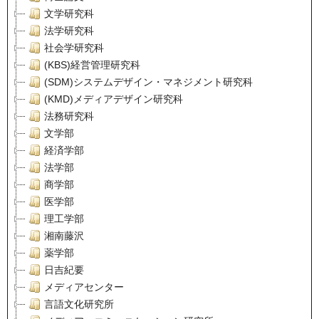
文学研究科
法学研究科
社会学研究科
(KBS)経営管理研究科
(SDM)システムデザイン・マネジメント研究科
(KMD)メディアデザイン研究科
法務研究科
文学部
経済学部
法学部
商学部
医学部
理工学部
湘南藤沢
薬学部
日吉紀要
メディアセンター
言語文化研究所