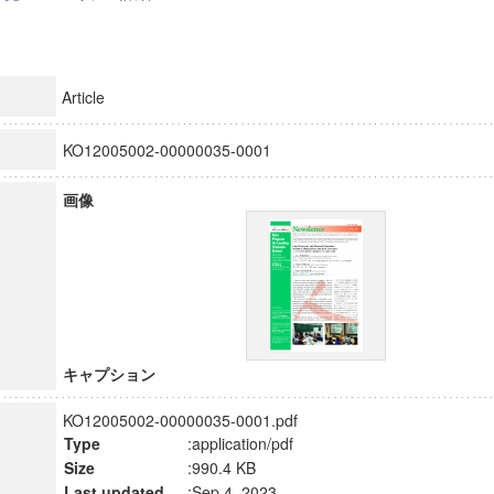
Article
KO12005002-00000035-0001
画像
キャプション
KO12005002-00000035-0001.pdf
Type
:application/pdf
Size
:990.4 KB
Last updated
:Sep 4, 2023