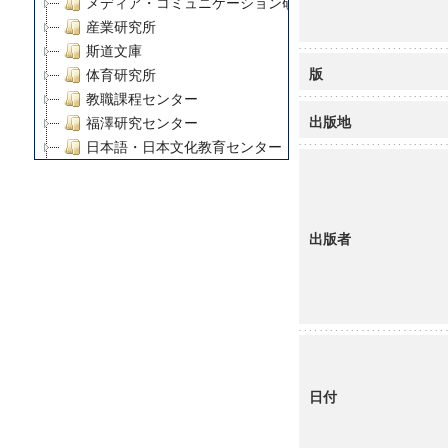
メディア・コミュニケーション研究所
産業研究所
斯道文庫
版
体育研究所
教職課程センター
出版地
福澤研究センター
日本語・日本文化教育センター
アート・センター
外国語教育研究センター
デジタルメディア・コンテンツ統合研究センター
出版者
グローバルリサーチインスティテュート
塾内助成報告書
科学研究費補助金研究成果報告書
21世紀COEプログラム
慶應義塾大学グローバルCOEプログラム市民社会ガバナ
慶應義塾大学グローバルCOEプログラム論理と感性の先
博士課程教育リーディングプログラム「超成熟社会発展
日付
学術雑誌掲載論文等(8)
その他