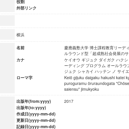
役割
外部リンク
横浜
名前
慶應義塾大学 博士課程教育リーデ
ルラウンド型「超成熟社会発展の
カナ
ケイオウ ギジュク ダイガク ハクシ
ーディング プログラム オールラ
ジュク シャカイ ハッテン ノ サ
ローマ字
Keiō gijuku daigaku hakushi katei k
puroguramu ōruraundogata "Chōsei
saiensu" jimukyoku
ンス教育研究センター
出版年(from:yyyy)
2017
端的教育研究拠点
出版年(to:yyyy)
のサイエンス」
作成日(yyyy-mm-dd)
更新日(yyyy-mm-dd)
記録日(yyyy-mm-dd)