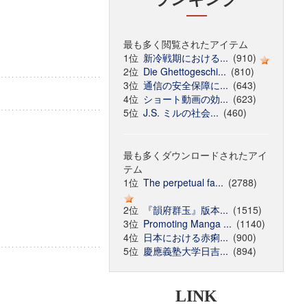
最も多く閲覧されたアイテム
1位
新冷戦期における...
(910)
2位
Die Ghettogeschi...
(810)
3位
通信の安全保障に...
(643)
4位
ショート動画の効...
(623)
5位
J.S. ミルの社会...
(460)
最も多くダウンロードされたアイ
テム
1位
The perpetual fa...
(2788)
2位
『韻府群玉』版本...
(1515)
3位
Promoting Manga ...
(1140)
4位
日本における赤痢...
(900)
5位
慶應義塾大学日吉...
(894)
LINK