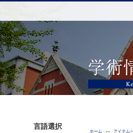
言語選択
ホーム
»»
アイテム