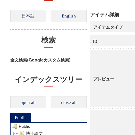
アイテム詳細
アイテムタイプ
検索
ID
全文検索(Googleカスタム検索)
インデックスツリー
プレビュー
open all
close all
Public
Public
博士論文