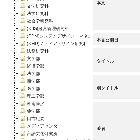
本文
文学研究科
法学研究科
社会学研究科
(KBS)経営管理研究科
(SDM)システムデザイン・マネジメント研究科
本文公開日
(KMD)メディアデザイン研究科
法務研究科
文学部
タイトル
経済学部
法学部
商学部
別タイトル
医学部
理工学部
湘南藤沢
薬学部
日吉紀要
メディアセンター
著者
言語文化研究所