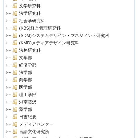
文学研究科
法学研究科
社会学研究科
(KBS)経営管理研究科
(SDM)システムデザイン・マネジメント研究科
(KMD)メディアデザイン研究科
法務研究科
文学部
経済学部
法学部
商学部
医学部
理工学部
湘南藤沢
薬学部
日吉紀要
メディアセンター
言語文化研究所