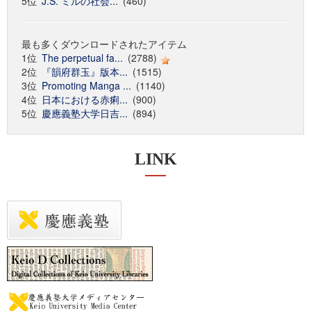
5位
J.S. ミルの社会...
(460)
最も多くダウンロードされたアイテム
1位
The perpetual fa...
(2788)
2位
『韻府群玉』版本...
(1515)
3位
Promoting Manga ...
(1140)
4位
日本における赤痢...
(900)
5位
慶應義塾大学日吉...
(894)
LINK