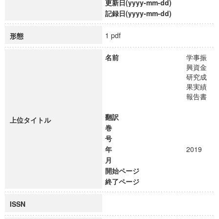
更新日(yyyy-mm-dd)
記録日(yyyy-mm-dd)
1 pdf
形態
名前
学事振
興資金
研究成
果実績
報告書
翻訳
上位タイトル
巻
号
年
2019
月
開始ページ
終了ページ
ISSN