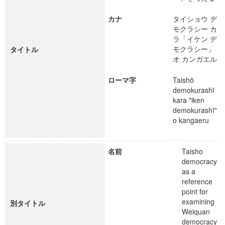
カナ
タイショウ デ
モクラシー カ
ラ「イケン デ
モクラシー」
タイトル
オ カンガエル
ローマ字
Taishō
demokurashī
kara "iken
demokurashī"
o kangaeru
名前
Taisho
democracy
as a
reference
point for
examining
別タイトル
Weiquan
democracy