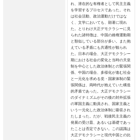
れ、潜在的な有権者として民主主義
を学習するプロセスであった。それ
は社会活動、政治運動だけではな
く、文学においても、顕著に現れ
た。とりわけ大正デモクラシーに見
られた諸特徴は、中国の維権運動期
と類似している部分が多い。また抱
えている矛盾にも共通性が観られ
た。日本の場合、大正デモクラシー
期における社会の変化と当時の天皇
制を中心とした政治体制との緊張関
係、中国の場合、多様化が進む社会
と一元化を求める党・国家体制の緊
張関係は、両時代が抱えていた構造
的矛盾であった。大正デモクラシー
のダイナミズムがその後の対外拡張
の軍国主義に動員され、国家主義と
いう一元化した政治体制に吸収され
たしまった。だが、戦後民主主義の
発展の受け皿、あるいは基礎であっ
たことは否定できない。この認識は
大正デモクラシーと現代中国との比