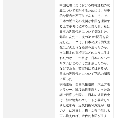
中国近現代史における維権運動の意
義について究明するためには、歴史
的な視点が不可欠である。そこで、
日本の近代化の先例が中国を理解す
る上で参考に値すると思われ、私は
日本の近現代史について勉強した。
勉強にあたって次の3つの問題を設
定した。一つは、日本の政治的民主
化はどのような経緯を辿ったのか。
次は日本の有権者はどのように生ま
れたのか。三つ目は、日本のリベラ
リズムはどのように形成したのか、
などである。暫定的にではあるが、
日本の近現代史について下記の認識
に至った。

明治維新、自由民権運動、大正デモ
クラシー、戦後民衆主義といった系
譜で観察した際に、日本の近現代史
は一部の地方のエリートが要求して
きた選挙権、近代的権利意識が一般
の人々に浸透し、様々な形で現れる
言い換えれば、近代的市民が生ま