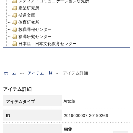
メディア・コミュニケーション研究所
産業研究所
斯道文庫
体育研究所
教職課程センター
福澤研究センター
日本語・日本文化教育センター
アート・センター
外国語教育研究センター
デジタルメディア・コンテンツ統合研究センター
ホーム
»»
グローバルリサーチインスティテュート
アイテム一覧
»» アイテム詳細
塾内助成報告書
科学研究費補助金研究成果報告書
アイテム詳細
21世紀COEプログラム
Article
アイテムタイプ
慶應義塾大学グローバルCOEプログラム市民社会ガバナンス
慶應義塾大学グローバルCOEプログラム論理と感性の先端的
2019000007-20190266
ID
博士課程教育リーディングプログラム「超成熟社会発展のサ
学術雑誌掲載論文等(8)
画像
その他