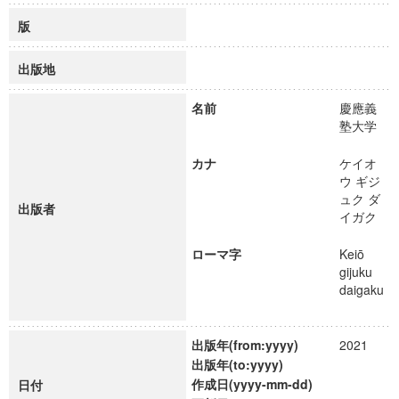
版
出版地
名前
慶應義
塾大学
カナ
ケイオ
ウ ギジ
ュク ダ
出版者
イガク
ローマ字
Keiō
gijuku
daigaku
出版年(from:yyyy)
2021
出版年(to:yyyy)
作成日(yyyy-mm-dd)
日付