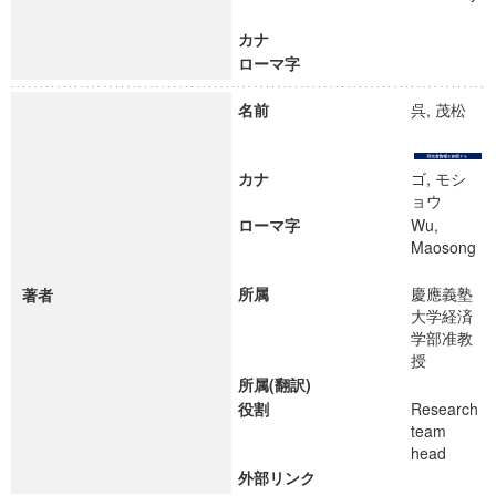
カナ
ローマ字
名前
呉, 茂松
カナ
ゴ, モシ
ョウ
ローマ字
Wu,
Maosong
所属
慶應義塾
著者
大学経済
学部准教
授
所属(翻訳)
役割
Research
team
head
外部リンク