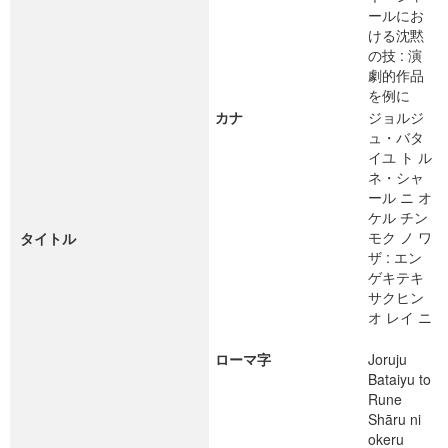
ールにお
ける沈黙
の技 : 演
劇的作品
を例に
カナ
ジョルジ
ュ・バタ
イユ ト ル
ネ・シャ
ール ニ オ
ケル チン
モク ノ ワ
タイトル
ザ : エン
ゲキテキ
サクヒン
オ レイ ニ
ローマ字
Joruju
Bataiyu to
Rune
Shāru ni
okeru