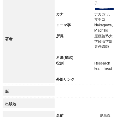
子
カナ
ナカガワ,
マチコ
ローマ字
Nakagawa,
Machiko
所属
慶應義塾大
著者
学経済学部
専任講師
所属(翻訳)
役割
Research
team head
外部リンク
版
出版地
名前
慶應義