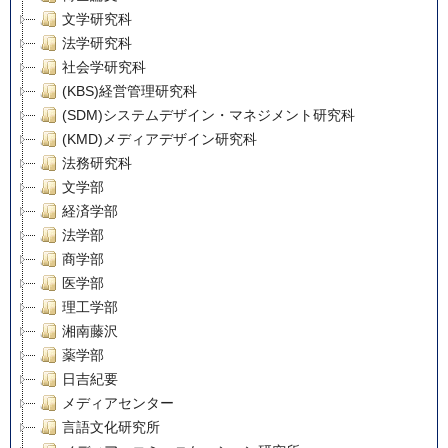
文学研究科
法学研究科
社会学研究科
(KBS)経営管理研究科
(SDM)システムデザイン・マネジメント研究科
(KMD)メディアデザイン研究科
法務研究科
文学部
経済学部
法学部
商学部
医学部
理工学部
湘南藤沢
薬学部
日吉紀要
メディアセンター
言語文化研究所