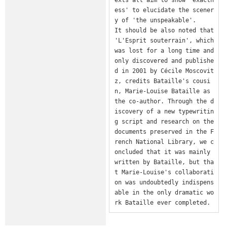
ess' to elucidate the scener
y of 'the unspeakable'.

It should be also noted that 
'L'Esprit souterrain', which 
was lost for a long time and 
only discovered and publishe
d in 2001 by Cécile Moscovit
z, credits Bataille's cousi
n, Marie-Louise Bataille as 
the co-author. Through the d
iscovery of a new typewritin
g script and research on the 
documents preserved in the F
rench National Library, we c
oncluded that it was mainly 
written by Bataille, but tha
t Marie-Louise's collaborati
on was undoubtedly indispens
able in the only dramatic wo
rk Bataille ever completed.