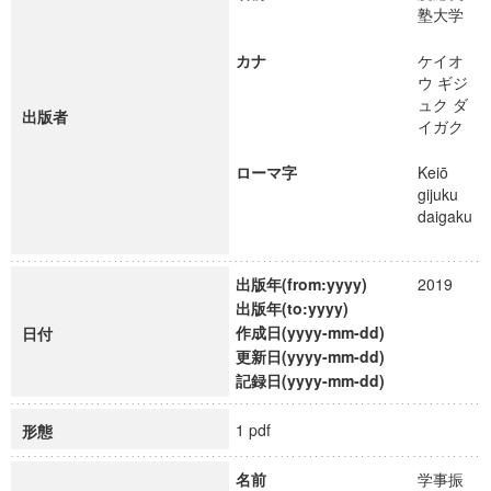
塾大学
カナ
ケイオ
ウ ギジ
ュク ダ
出版者
イガク
ローマ字
Keiō
gijuku
daigaku
出版年(from:yyyy)
2019
出版年(to:yyyy)
作成日(yyyy-mm-dd)
日付
更新日(yyyy-mm-dd)
記録日(yyyy-mm-dd)
1 pdf
形態
名前
学事振