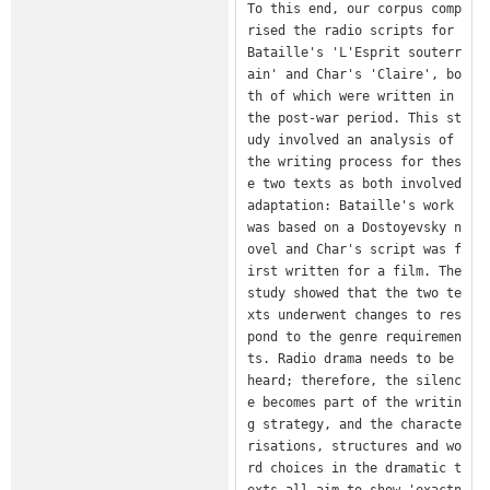
To this end, our corpus comp
rised the radio scripts for 
Bataille's 'L'Esprit souterr
ain' and Char's 'Claire', bo
th of which were written in 
the post-war period. This st
udy involved an analysis of 
the writing process for thes
e two texts as both involved 
adaptation: Bataille's work 
was based on a Dostoyevsky n
ovel and Char's script was f
irst written for a film. The 
study showed that the two te
xts underwent changes to res
pond to the genre requiremen
ts. Radio drama needs to be 
heard; therefore, the silenc
e becomes part of the writin
g strategy, and the characte
risations, structures and wo
rd choices in the dramatic t
exts all aim to show 'exactn