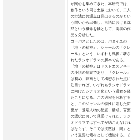
が関心を集めてきた。本研究では、
創作という同じ土俵において、二人
の方法に共通点は見出せるのかとい
う問いから出発し、言語における沈
黙という概念を軸として、両者の作
品を分析した。

コーパスとしたのは、バタイユの
『地下の精神』、シャールの『クレ
ール』という、いずれも戦後に著さ
れたラジオドラマの脚本である。
『地下の精神』はドストエスフキー
の小説の翻案であり、『クレール』
は初め、映画として構想された点に
注目すれば、いずれもラジオドラマ
に向けたシナリオ化という過程を経
たことになる。この過程を分析する
と、このジャンルの特性に応じた変
更が、登場人物の配置、構成、言葉
の選択において見受けられた。ラジ
オドラマではすべてが聴こえなけれ
ばならず、そこでは沈黙は「間」と
いう重要な素材として機能する。そ