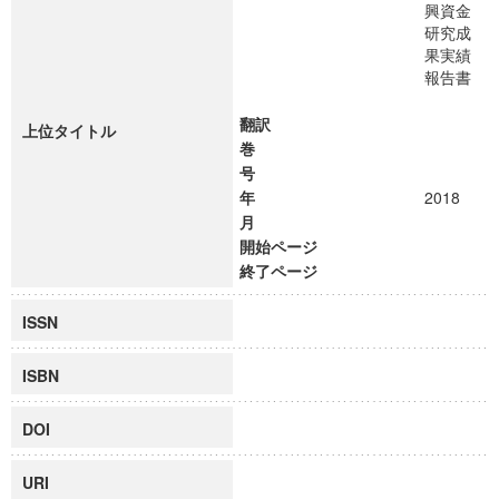
興資金
研究成
果実績
報告書
翻訳
上位タイトル
巻
号
年
2018
月
開始ページ
終了ページ
ISSN
ISBN
DOI
URI