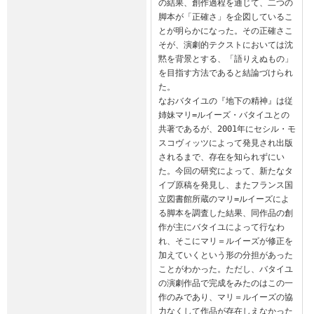
の結果、創作過程を通じて、二つの
脚本が「正確さ」を企図しているこ
とが明らかになった。その正確さこ
そが、演劇的テクストにおいては沈
黙を背景とする、「語りえぬもの」
を目指す方法であると結論づけられ
た。

なおバタイユの『地下の精神』は従
姉妹マリ=ルイーズ・バタイユとの
共著であるが、2001年にセシル・モ
スコヴィッツによって発見され出版
されるまで、存在を知られずにい
た。今回の研究によって、新たなタ
イプ原稿を発見し、またフランス国
立図書館所蔵のマリ=ルイーズによ
る脚本を調査した結果、同作品の創
作が主にバタイユによって行なわ
れ、そこにマリ＝ルイーズが修正を
加えていくという形の分担があった
ことがわかった。ただし、バタイユ
の演劇作品で完成をみたのはこの一
作のみであり、マリ＝ルイーズの協
力なくして作品が存在しえなかった