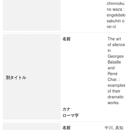
chinmoku
no waza :
engekiteki
sakuhin o
rei ni
名前
The art
of silence
in
Georges
Bataille
and
René
別タイトル
Char. :
examples
of their
dramatic
works.
カナ
ローマ字
名前
中川, 真知