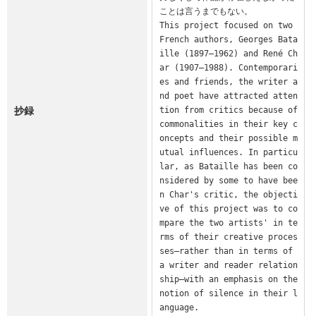
ことは言うまでもない。

This project focused on two 
French authors, Georges Bata
ille (1897–1962) and René Ch
ar (1907–1988). Contemporari
es and friends, the writer a
nd poet have attracted atten
抄録
tion from critics because of 
commonalities in their key c
oncepts and their possible m
utual influences. In particu
lar, as Bataille has been co
nsidered by some to have bee
n Char's critic, the objecti
ve of this project was to co
mpare the two artists' in te
rms of their creative proces
ses—rather than in terms of 
a writer and reader relation
ship—with an emphasis on the 
notion of silence in their l
anguage.
