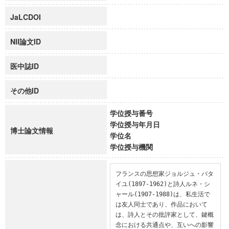
JaLCDOI
NII論文ID
医中誌ID
その他ID
学位授与番号
学位授与年月日
博士論文情報
学位名
学位授与機関
フランスの思想家ジョルジュ・バタ
イユ(1897-1962)と詩人ルネ・シ
ャール(1907-1988)は、私生活で
は友人同士であり、作品において
は、詩人とその批評家として、鍵概
念における共通点や、互いへの影響