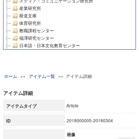
メディア・コミュニケーション研究所
産業研究所
斯道文庫
体育研究所
教職課程センター
福澤研究センター
日本語・日本文化教育センター
アート・センター
外国語教育研究センター
デジタルメディア・コンテンツ統合研究センター
ホーム
»»
グローバルリサーチインスティテュート
アイテム一覧
»» アイテム詳細
塾内助成報告書
科学研究費補助金研究成果報告書
アイテム詳細
21世紀COEプログラム
Article
アイテムタイプ
慶應義塾大学グローバルCOEプログラム市民社会ガバナンス
慶應義塾大学グローバルCOEプログラム論理と感性の先端的
2018000005-20180304
ID
博士課程教育リーディングプログラム「超成熟社会発展のサ
学術雑誌掲載論文等(8)
画像
その他