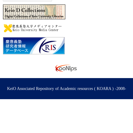
KeiO Associated Repository of Academic resources ( KOARA ) -2008-