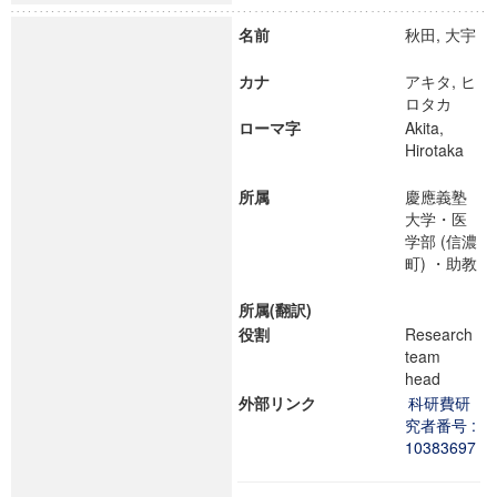
名前
秋田, 大宇
カナ
アキタ, ヒ
ロタカ
ローマ字
Akita,
Hirotaka
所属
慶應義塾
大学・医
学部 (信濃
町) ・助教
所属(翻訳)
役割
Research
team
head
外部リンク
科研費研
究者番号 :
10383697