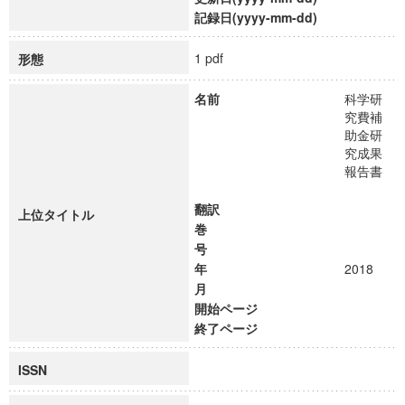
記録日(yyyy-mm-dd)
1 pdf
形態
名前
科学研
究費補
助金研
究成果
報告書
翻訳
上位タイトル
巻
号
年
2018
月
開始ページ
終了ページ
ISSN