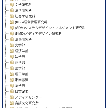
文学研究科
法学研究科
社会学研究科
(KBS)経営管理研究科
(SDM)システムデザイン・マネジメント研究科
(KMD)メディアデザイン研究科
法務研究科
文学部
経済学部
法学部
商学部
医学部
理工学部
湘南藤沢
薬学部
日吉紀要
メディアセンター
言語文化研究所