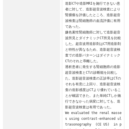
造影CTや造影MRIを施行できない患
者に対して、造影超音波検査により
腎腫瘤を評価したところ、造影超音
波検査は腎細胞癌の血流評価に有用
であった。

嫌色素性腎細胞癌に対して造影超音
波所見とダイナミックCT所見を比較
した。超音波用造影剤はCT用造影剤
と特性が異なるため、造影超音波検
査での造影パターンはダイナミック
CTのそれと乖離した。

透析患者に発生する腎細胞癌の造影
超音波検査とCTの診断能を比較し
た。造影超音波検査の正診率はCTの
それを有意に上回り、造影超音波検
査の造影感度はCTより優れているこ
とが確認できた。また単純CTしか施
行できなかった病変に対しても、造
影超音波検査は有用であった。

We evaluated the renal masse
s using contrast-enhanced ul
trasonography  (CE US)  in p