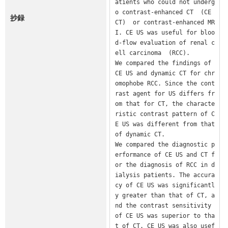
atients who could not underg
o contrast-enhanced CT  (CE 
抄録
CT)  or contrast-enhanced MR
I. CE US was useful for bloo
d-flow evaluation of renal c
ell carcinoma  (RCC).

We compared the findings of 
CE US and dynamic CT for chr
omophobe RCC. Since the cont
rast agent for US differs fr
om that for CT, the characte
ristic contrast pattern of C
E US was different from that 
of dynamic CT.

We compared the diagnostic p
erformance of CE US and CT f
or the diagnosis of RCC in d
ialysis patients. The accura
cy of CE US was significantl
y greater than that of CT, a
nd the contrast sensitivity 
of CE US was superior to tha
t of CT. CE US was also usef