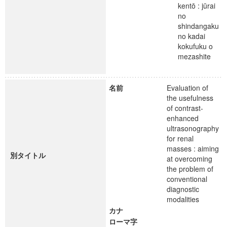
kentō : jūrai
no
shindangaku
no kadai
kokufuku o
mezashite
名前
Evaluation of
the usefulness
of contrast-
enhanced
ultrasonography
for renal
masses : aiming
別タイトル
at overcoming
the problem of
conventional
diagnostic
modalities
カナ
ローマ字