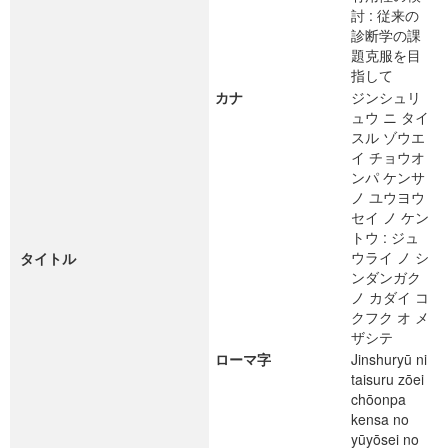
討 : 従来の
診断学の課
題克服を目
指して
カナ
ジンシュリ
ュウ ニ タイ
スル ゾウエ
イ チョウオ
ンパ ケンサ
ノ ユウヨウ
セイ ノ ケン
トウ : ジュ
ウライ ノ シ
タイトル
ンダンガク
ノ カダイ コ
クフク オ メ
ザシテ
ローマ字
Jinshuryū ni
taisuru zōei
chōonpa
kensa no
yūyōsei no