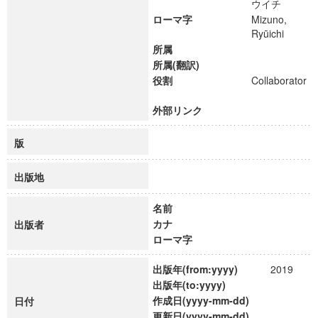
ウイチ
ローマ字
Mizuno,
Ryūichi
所属
所属(翻訳)
役割
Collaborator
外部リンク
版
出版地
名前
カナ
出版者
ローマ字
出版年(from:yyyy)
2019
出版年(to:yyyy)
作成日(yyyy-mm-dd)
日付
更新日(yyyy-mm-dd)