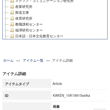
メディア・コミュニケーション研究所
産業研究所
斯道文庫
体育研究所
教職課程センター
福澤研究センター
日本語・日本文化教育センター
アート・センター
外国語教育研究センター
デジタルメディア・コンテンツ統合研究センター
ホーム
»»
グローバルリサーチインスティテュート
アイテム一覧
»» アイテム詳細
塾内助成報告書
科学研究費補助金研究成果報告書
アイテム詳細
21世紀COEプログラム
Article
アイテムタイプ
慶應義塾大学グローバルCOEプログラム市民社会ガバナンス
慶應義塾大学グローバルCOEプログラム論理と感性の先端的
KAKEN_15K19815seika
ID
博士課程教育リーディングプログラム「超成熟社会発展のサ
学術雑誌掲載論文等(8)
画像
その他