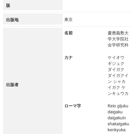
版
東京
出版地
名前
慶應義塾大
学大学院社
会学研究科
カナ
ケイオウ
ギジュク
ダイガク
ダイガクイ
ン シャカ
出版者
イガク ケ
ンキュウカ
ローマ字
Keio gijuku
daigaku
daigakuin
shakaigaku
kenkyuka