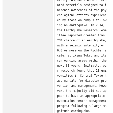
ated materials designed to i
ncrease awareness of the psy
chological effects experienc
ed by those on campus follow
ing an earthquake. In 2014, 
the Earthquake Research Comm
ittee reported greater than 
26% chance of an earthquake, 
with a seismic intensity of 
6.0 or more on the Richter s
cale, striking Tokyo and its 
surrounding areas within the 
next 30 years. Initially, ou
r research found that 10 uni
versities in Central Tokyo h
ave manuals for disaster pre
vention and management. Howe
ver, the majority did not ap
pear to have an appropriate 
evacuation center management 
program following a large-ma
gnitude earthquake.
