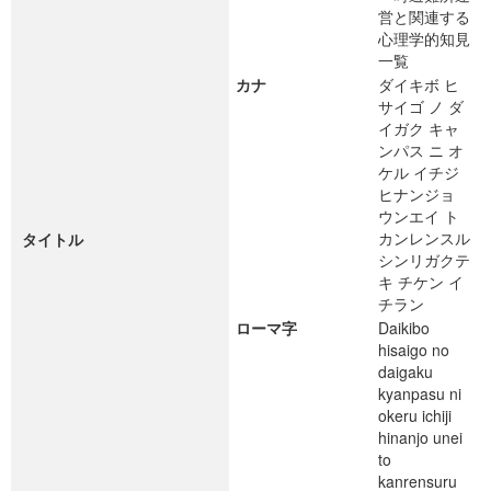
営と関連する
心理学的知見
一覧
カナ
ダイキボ ヒ
サイゴ ノ ダ
イガク キャ
ンパス ニ オ
ケル イチジ
ヒナンジョ
ウンエイ ト
カンレンスル
タイトル
シンリガクテ
キ チケン イ
チラン
ローマ字
Daikibo
hisaigo no
daigaku
kyanpasu ni
okeru ichiji
hinanjo unei
to
kanrensuru