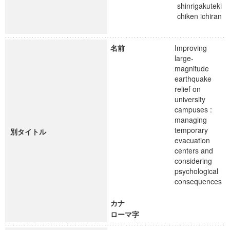
shinrigakuteki
chiken ichiran
名前
Improving
large-
magnitude
earthquake
relief on
university
campuses :
managing
temporary
別タイトル
evacuation
centers and
considering
psychological
consequences
カナ
ローマ字