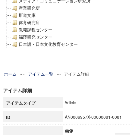
メディア・コミュニケーション研究所
産業研究所
斯道文庫
体育研究所
教職課程センター
福澤研究センター
日本語・日本文化教育センター
アート・センター
外国語教育研究センター
デジタルメディア・コンテンツ統合研究センター
ホーム
»»
グローバルリサーチインスティテュート
アイテム一覧
»» アイテム詳細
塾内助成報告書
科学研究費補助金研究成果報告書
アイテム詳細
21世紀COEプログラム
Article
アイテムタイプ
慶應義塾大学グローバルCOEプログラム市民社会ガバナンス
慶應義塾大学グローバルCOEプログラム論理と感性の先端的
AN0006957X-00000081-0081
ID
博士課程教育リーディングプログラム「超成熟社会発展のサ
学術雑誌掲載論文等(8)
画像
その他