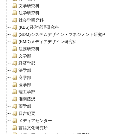
文学研究科
法学研究科
社会学研究科
(KBS)経営管理研究科
(SDM)システムデザイン・マネジメント研究科
(KMD)メディアデザイン研究科
法務研究科
文学部
経済学部
法学部
商学部
医学部
理工学部
湘南藤沢
薬学部
日吉紀要
メディアセンター
言語文化研究所