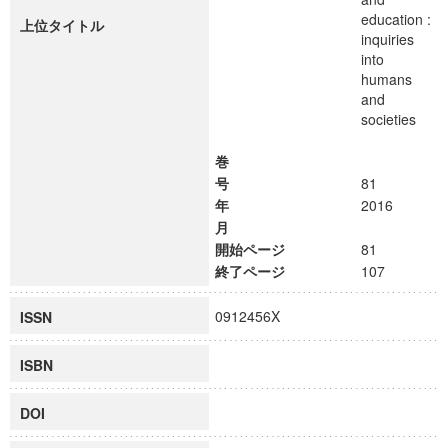
education :
上位タイトル
inquiries
into
humans
and
societies
巻
号
81
年
2016
月
開始ページ
81
終了ページ
107
0912456X
ISSN
ISBN
DOI