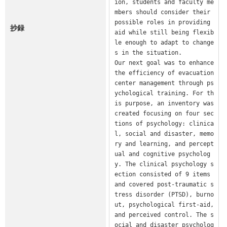
ion, students and faculty me
mbers should consider their 
possible roles in providing 
抄録
aid while still being flexib
le enough to adapt to change
s in the situation.

Our next goal was to enhance 
the efficiency of evacuation 
center management through ps
ychological training. For th
is purpose, an inventory was 
created focusing on four sec
tions of psychology: clinica
l, social and disaster, memo
ry and learning, and percept
ual and cognitive psycholog
y. The clinical psychology s
ection consisted of 9 items 
and covered post-traumatic s
tress disorder (PTSD), burno
ut, psychological first-aid, 
and perceived control. The s
ocial and disaster psycholog