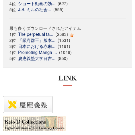
4位
ショート動画の効...
(627)
5位
J.S. ミルの社会...
(555)
最も多くダウンロードされたアイテム
1位
The perpetual fa...
(2583)
2位
『韻府群玉』版本...
(1531)
3位
日本における赤痢...
(1191)
4位
Promoting Manga ...
(1046)
5位
慶應義塾大学日吉...
(850)
LINK