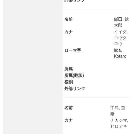
名前
飯田, 紘
太郎
カナ
イイダ,
コウタ
ロウ
ローマ字
Iida,
Kotaro
所属
所属(翻訳)
役割
外部リンク
名前
中島, 寛
陽
カナ
ナカジマ,
ヒロアキ