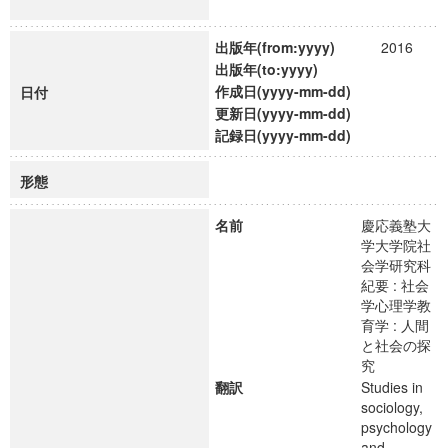
出版年(from:yyyy)
2016
出版年(to:yyyy)
作成日(yyyy-mm-dd)
日付
更新日(yyyy-mm-dd)
記録日(yyyy-mm-dd)
形態
名前
慶応義塾大
学大学院社
会学研究科
紀要 : 社会
学心理学教
育学 : 人間
と社会の探
究
翻訳
Studies in
sociology,
psychology
and