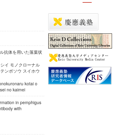
ル抗体を用いた落葉状
ラシイ モノクローナル
 テンポソウ スイホウ
onokuronaru kotai o
eisei no kaimei
formation in pemphigus
ntibody with