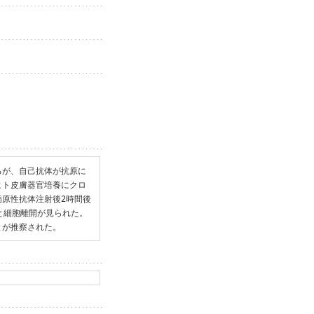
るが、自己抗体が抗原に
ヒト皮膚器官培養にクロ
原性抗体注射後2時間後
と細胞離開が見られた。
とが推察された。