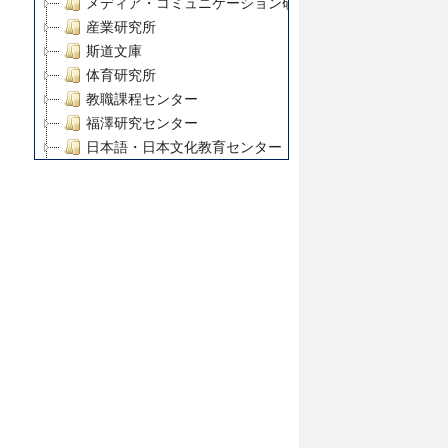
メディア・コミュニケーション研究所
産業研究所
斯道文庫
体育研究所
教職課程センター
福澤研究センター
日本語・日本文化教育センター
アート・センター
外国語教育研究センター
デジタルメディア・コンテンツ統合研究センター
グローバルリサーチインスティテュート
塾内助成報告書
科学研究費補助金研究成果報告書
21世紀COEプログラム
慶應義塾大学グローバルCOEプログラム市民社会ガバナ
慶應義塾大学グローバルCOEプログラム論理と感性の先
博士課程教育リーディングプログラム「超成熟社会発展
学術雑誌掲載論文等(8)
その他