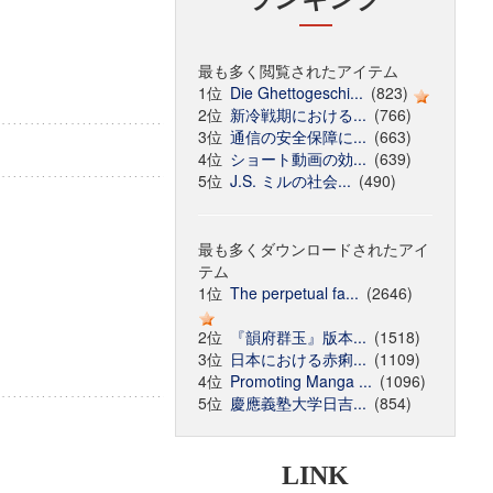
最も多く閲覧されたアイテム
1位
Die Ghettogeschi...
(823)
2位
新冷戦期における...
(766)
3位
通信の安全保障に...
(663)
4位
ショート動画の効...
(639)
5位
J.S. ミルの社会...
(490)
最も多くダウンロードされたアイ
テム
1位
The perpetual fa...
(2646)
2位
『韻府群玉』版本...
(1518)
3位
日本における赤痢...
(1109)
4位
Promoting Manga ...
(1096)
5位
慶應義塾大学日吉...
(854)
LINK