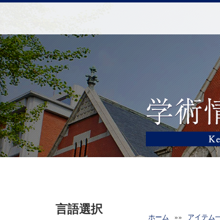
言語選択
ホーム
»»
アイテム