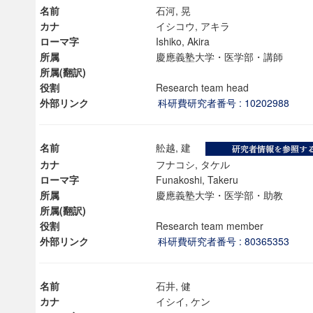
名前
石河, 晃
カナ
イシコウ, アキラ
ローマ字
Ishiko, Akira
所属
慶應義塾大学・医学部・講師
所属(翻訳)
役割
Research team head
外部リンク
科研費研究者番号 : 10202988
名前
舩越, 建
カナ
フナコシ, タケル
ローマ字
Funakoshi, Takeru
所属
慶應義塾大学・医学部・助教
所属(翻訳)
役割
Research team member
ンス教育研究センター
外部リンク
科研費研究者番号 : 80365353
端的教育研究拠点
のサイエンス」
名前
石井, 健
カナ
イシイ, ケン