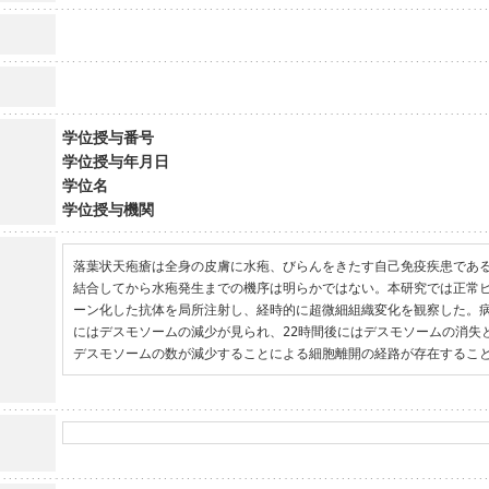
学位授与番号
学位授与年月日
学位名
学位授与機関
落葉状天疱瘡は全身の皮膚に水疱、びらんをきたす自己免疫疾患であ
結合してから水疱発生までの機序は明らかではない。本研究では正常
ーン化した抗体を局所注射し、経時的に超微細組織変化を観察した。病
にはデスモソームの減少が見られ、22時間後にはデスモソームの消失
デスモソームの数が減少することによる細胞離開の経路が存在するこ