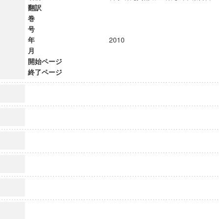
翻訳
巻
号
年
2010
月
開始ページ
終了ページ