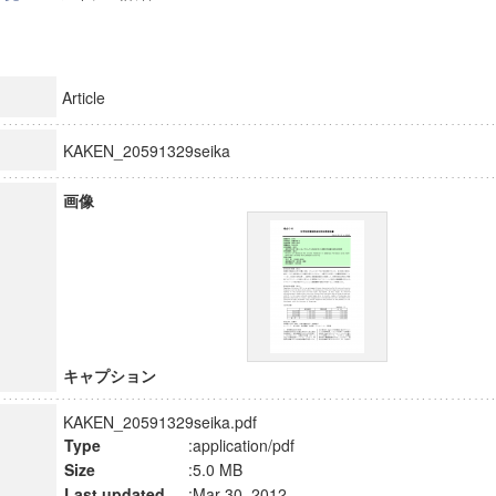
Article
KAKEN_20591329seika
画像
キャプション
KAKEN_20591329seika.pdf
Type
:application/pdf
Size
:5.0 MB
Last updated
:Mar 30, 2012