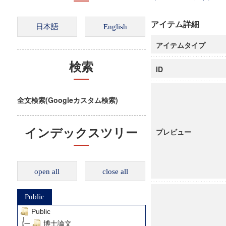
アイテム詳細
アイテムタイプ
検索
ID
全文検索(Googleカスタム検索)
インデックスツリー
プレビュー
open all
close all
Public
Public
博士論文