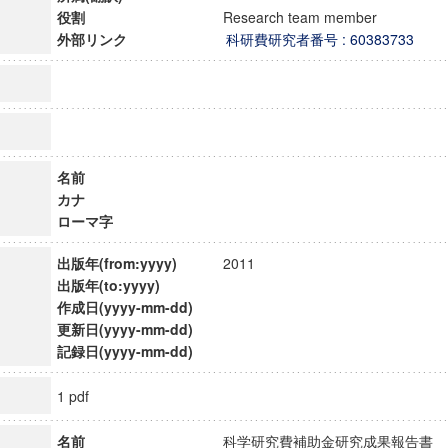
役割
Research team member
外部リンク
科研費研究者番号 : 60383733
名前
カナ
ローマ字
出版年(from:yyyy)
2011
出版年(to:yyyy)
作成日(yyyy-mm-dd)
更新日(yyyy-mm-dd)
記録日(yyyy-mm-dd)
1 pdf
名前
科学研究費補助金研究成果報告