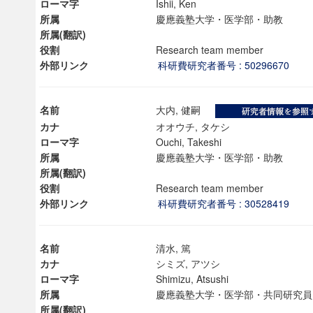
ローマ字
Ishii, Ken
所属
慶應義塾大学・医学部・助教
所属(翻訳)
役割
Research team member
外部リンク
科研費研究者番号 : 50296670
名前
大内, 健嗣
カナ
オオウチ, タケシ
ローマ字
Ouchi, Takeshi
所属
慶應義塾大学・医学部・助教
所属(翻訳)
役割
Research team member
外部リンク
科研費研究者番号 : 30528419
名前
清水, 篤
カナ
シミズ, アツシ
ローマ字
Shimizu, Atsushi
所属
慶應義塾大学・医学部・共同研
所属(翻訳)