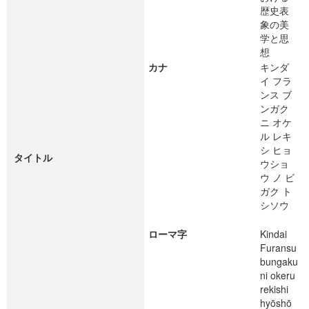
歴史表
象の美
学と思
想
カナ
キンダ
イ フラ
ンス ブ
ンガク
ニ オケ
ル レキ
シ ヒョ
タイトル
ウショ
ウ ノ ビ
ガク ト
シソウ
ローマ字
Kindai
Furansu
bungaku
ni okeru
rekishi
hyōshō