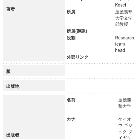
Kosei
著者
所属
慶應義塾
大学文学
部教授
所属(翻訳)
役割
Research
team
head
外部リンク
版
出版地
名前
慶應義
塾大学
カナ
ケイオ
ウ ギジ
ュク ダ
出版者
イガク