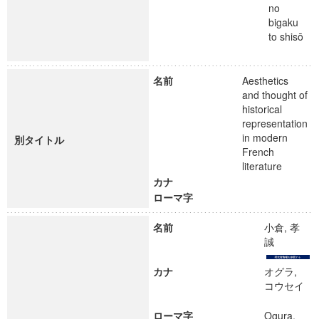
no
bigaku
to shisō
名前
Aesthetics
and thought of
historical
representation
in modern
別タイトル
French
literature
カナ
ローマ字
名前
小倉, 孝
誠
カナ
オグラ,
コウセイ
ローマ字
Ogura,