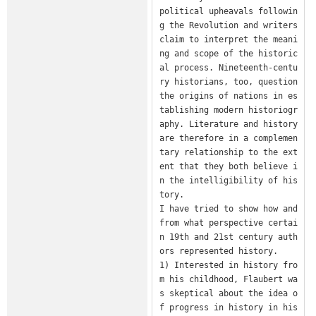
political upheavals followin
g the Revolution and writers 
claim to interpret the meani
ng and scope of the historic
al process. Nineteenth-centu
ry historians, too, question 
the origins of nations in es
tablishing modern historiogr
aphy. Literature and history 
are therefore in a complemen
tary relationship to the ext
ent that they both believe i
n the intelligibility of his
tory.

I have tried to show how and 
from what perspective certai
n 19th and 21st century auth
ors represented history.

1) Interested in history fro
m his childhood, Flaubert wa
s skeptical about the idea o
f progress in history in his 