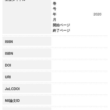
巻
号
年
2020
月
開始ページ
終了ページ
ISSN
ISBN
DOI
URI
JaLCDOI
NII論文ID