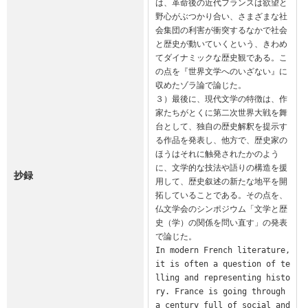
は、革命後の近代フランスは欲望と
野心がぶつかり合い、さまざまな社
会集団の利害が衝突するなかで社会
と歴史が動いていくという、きわめ
てダイナミックな歴史観である。こ
の点を『世界文学へのいざない』に
収めたゾラ論で論じた。

３）最後に、現代文学の特徴は、作
家たちがとくに第二次世界大戦を舞
台として、独自の歴史解釈を提示す
る作品を発表し、他方で、歴史家の
ほうはそれに触発されたかのよう
に、文学的な技法や語りの構造を援
抄録
用して、歴史叙述の新たな地平を開
拓していることである。その点を、
仏文学会のシンポジウム「文学と歴
史（学）の関係を問い直す」の発表
で論じた。

In modern French literature, 
it is often a question of te
lling and representing histo
ry. France is going through 
a century full of social and 