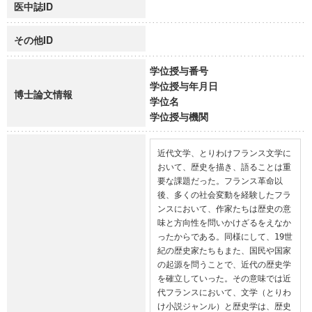
医中誌ID
その他ID
学位授与番号
学位授与年月日
博士論文情報
学位名
学位授与機関
近代文学、とりわけフランス文学に
おいて、歴史を描き、語ることは重
要な課題だった。フランス革命以
後、多くの社会変動を経験したフラ
ンスにおいて、作家たちは歴史の意
味と方向性を問いかけざるをえなか
ったからである。同様にして、19世
紀の歴史家たちもまた、国民や国家
の起源を問うことで、近代の歴史学
を確立していった。その意味では近
代フランスにおいて、文学（とりわ
け小説ジャンル）と歴史学は、歴史