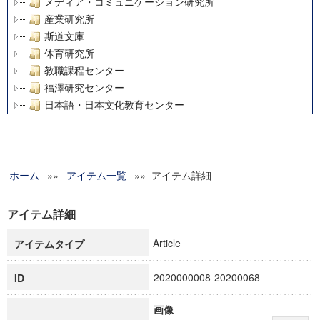
メディア・コミュニケーション研究所
産業研究所
斯道文庫
体育研究所
教職課程センター
福澤研究センター
日本語・日本文化教育センター
アート・センター
外国語教育研究センター
デジタルメディア・コンテンツ統合研究センター
ホーム
»»
グローバルリサーチインスティテュート
アイテム一覧
»» アイテム詳細
塾内助成報告書
科学研究費補助金研究成果報告書
アイテム詳細
21世紀COEプログラム
Article
アイテムタイプ
慶應義塾大学グローバルCOEプログラム市民社会ガバナンス
慶應義塾大学グローバルCOEプログラム論理と感性の先端的
2020000008-20200068
ID
博士課程教育リーディングプログラム「超成熟社会発展のサ
学術雑誌掲載論文等(8)
画像
その他