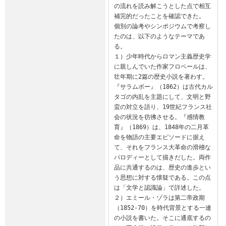
の流れを読み解こうとした点で相互
補完的だったことを確認できた。

個別の論考やシンポジウムで考察し
たのは、以下のようなテーマであ
る。

１）少年時代からロマン主義歴史学
に親しんでいた作家フロベールは、
壮年期に2篇の歴史小説を著わす。
『サラムボー』（1862）は古代カル
タゴの内乱を主題にして、文明と野
蛮の対立を語り、19世紀フランス社
会の状況を彷彿させる。『感情教
育』（1869）は、1848年の二月革
命を物語の主要エピソードに据え
て、それをフランス大革命の滑稽な
パロディーとして描きだした。両作
品に共通するのは、歴史の進歩とい
う思想に対する懐疑である。この点
は「文学と認識論」で詳述した。

２）エミール・ゾラは第二帝政期
（1852-70）を時代背景とする一連
の小説を書いた。そこに通底するの