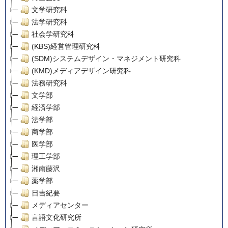
文学研究科
法学研究科
社会学研究科
(KBS)経営管理研究科
(SDM)システムデザイン・マネジメント研究科
(KMD)メディアデザイン研究科
法務研究科
文学部
経済学部
法学部
商学部
医学部
理工学部
湘南藤沢
薬学部
日吉紀要
メディアセンター
言語文化研究所