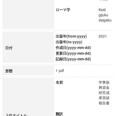
ローマ字
Keiō
gijuku
daigaku
出版年(from:yyyy)
2021
出版年(to:yyyy)
作成日(yyyy-mm-dd)
日付
更新日(yyyy-mm-dd)
記録日(yyyy-mm-dd)
1 pdf
形態
名前
学事振
興資金
研究成
果実績
報告書
翻訳
上位タイトル