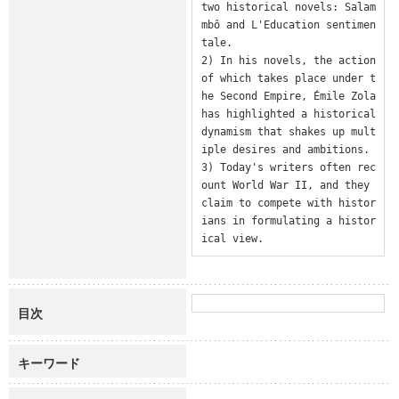
two historical novels: Salam
mbô and L'Education sentimen
tale.

2) In his novels, the action 
of which takes place under t
he Second Empire, Émile Zola 
has highlighted a historical 
dynamism that shakes up mult
iple desires and ambitions.

3) Today's writers often rec
ount World War II, and they 
claim to compete with histor
ians in formulating a histor
ical view.
目次
キーワード