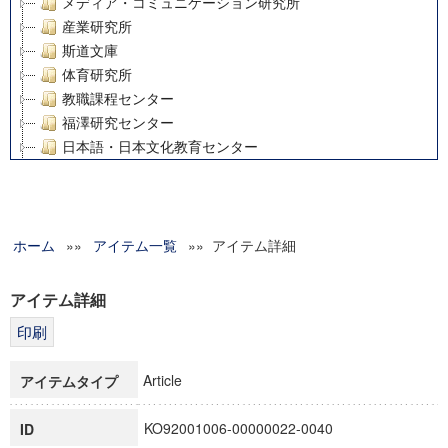
メディア・コミュニケーション研究所
産業研究所
斯道文庫
体育研究所
教職課程センター
福澤研究センター
日本語・日本文化教育センター
アート・センター
外国語教育研究センター
デジタルメディア・コンテンツ統合研究センター
ホーム
»»
グローバルリサーチインスティテュート
アイテム一覧
»» アイテム詳細
塾内助成報告書
科学研究費補助金研究成果報告書
アイテム詳細
21世紀COEプログラム
慶應義塾大学グローバルCOEプログラム市民社会ガバナンス
慶應義塾大学グローバルCOEプログラム論理と感性の先端的
Article
アイテムタイプ
博士課程教育リーディングプログラム「超成熟社会発展のサ
学術雑誌掲載論文等(8)
KO92001006-00000022-0040
ID
その他