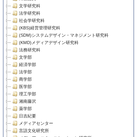
文学研究科
法学研究科
社会学研究科
(KBS)経営管理研究科
(SDM)システムデザイン・マネジメント研究科
(KMD)メディアデザイン研究科
法務研究科
文学部
経済学部
法学部
商学部
医学部
理工学部
湘南藤沢
薬学部
日吉紀要
メディアセンター
言語文化研究所