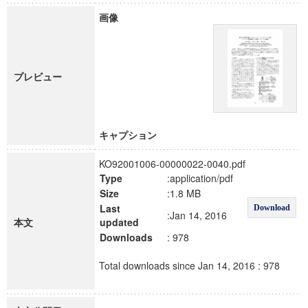
画像
プレビュー
キャプション
KO92001006-00000022-0040.pdf
Type
:application/pdf
Size
:1.8 MB
Last
Download
:Jan 14, 2016
本文
updated
Downloads
: 978
Total downloads since Jan 14, 2016 : 978