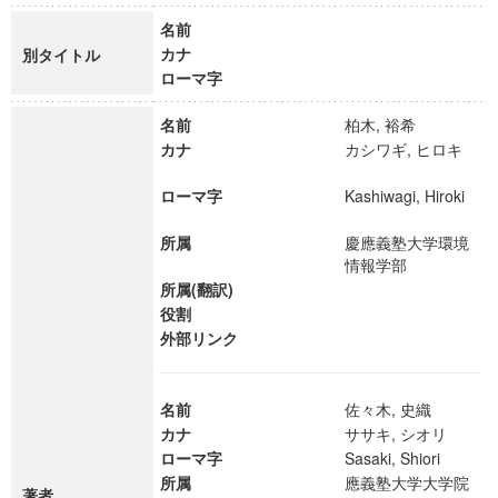
名前
カナ
別タイトル
ローマ字
名前
柏木, 裕希
カナ
カシワギ, ヒロキ
ローマ字
Kashiwagi, Hiroki
所属
慶應義塾大学環境
情報学部
所属(翻訳)
役割
外部リンク
名前
佐々木, 史織
カナ
ササキ, シオリ
ローマ字
Sasaki, Shiori
所属
應義塾大学大学院
著者