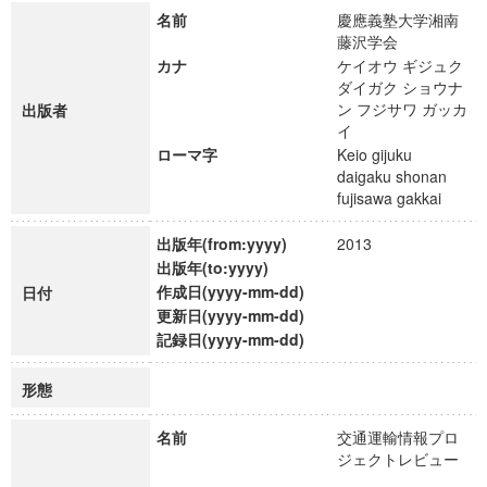
名前
慶應義塾大学湘南
藤沢学会
カナ
ケイオウ ギジュク
ダイガク ショウナ
ン フジサワ ガッカ
出版者
イ
ローマ字
Keio gijuku
daigaku shonan
fujisawa gakkai
出版年(from:yyyy)
2013
出版年(to:yyyy)
作成日(yyyy-mm-dd)
日付
更新日(yyyy-mm-dd)
記録日(yyyy-mm-dd)
形態
名前
交通運輸情報プロ
ジェクトレビュー