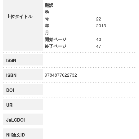
翻訳
巻
上位タイトル
号
22
年
2013
月
開始ページ
40
終了ページ
47
ISSN
9784877622732
ISBN
DOI
URI
JaLCDOI
NII論文ID