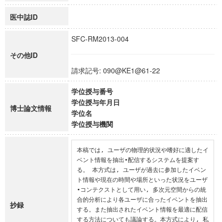
医中誌ID
SFC-RM2013-004
その他ID
請求記号: 090@KE1@61-22
学位授与番号
学位授与年月日
博士論文情報
学位名
学位授与機関
本稿では, ユーザの物理的状況や嗜好に適したイ
ベント情報を抽出•配信するシステムを提案す
る。 本方式は, ユーザが過去に参加したイベン
ト情報や現在の時間や場所といった状況をユーザ
•コンテクストとして用い, 多次元空間からの統
合的分析により各ユーザに合ったイベントを抽出
抄録
する。また抽出されたイベント情報を最適に配信
する方法についても議論する。本方式により, 私