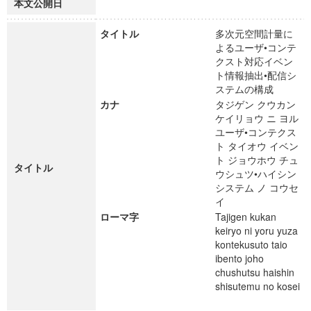
本文公開日
タイトル
多次元空間計量に
よるユーザ•コンテ
クスト対応イベン
ト情報抽出•配信シ
ステムの構成
カナ
タジゲン クウカン
ケイリョウ ニ ヨル
ユーザ•コンテクス
ト タイオウ イベン
ト ジョウホウ チュ
タイトル
ウシュツ•ハイシン
システム ノ コウセ
イ
ローマ字
Tajigen kukan
keiryo ni yoru yuza
kontekusuto taio
ibento joho
chushutsu haishin
shisutemu no kosei