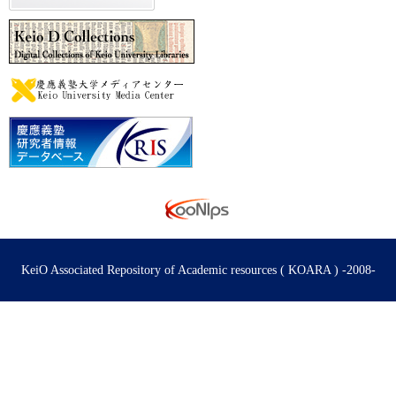
KeiO Associated Repository of Academic resources ( KOARA ) -2008-