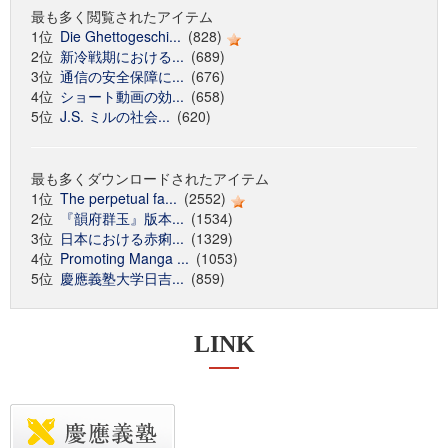
最も多く閲覧されたアイテム
1位
Die Ghettogeschi...
(828)
2位
新冷戦期における...
(689)
3位
通信の安全保障に...
(676)
4位
ショート動画の効...
(658)
5位
J.S. ミルの社会...
(620)
最も多くダウンロードされたアイテム
1位
The perpetual fa...
(2552)
2位
『韻府群玉』版本...
(1534)
3位
日本における赤痢...
(1329)
4位
Promoting Manga ...
(1053)
5位
慶應義塾大学日吉...
(859)
LINK