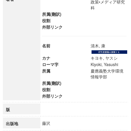
政策•メディア研究
科
所属(翻訳)
役割
外部リンク
名前
清木, 康
カナ
キヨキ, ヤスシ
ローマ字
Kiyoki, Yasushi
所属
慶應義塾大学環境
情報学部
所属(翻訳)
役割
外部リンク
版
藤沢
出版地