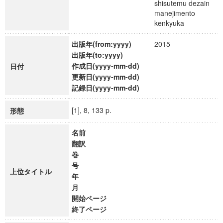
shisutemu dezain
manejimento
kenkyuka
出版年(from:yyyy)
2015
出版年(to:yyyy)
作成日(yyyy-mm-dd)
日付
更新日(yyyy-mm-dd)
記録日(yyyy-mm-dd)
[1], 8, 133 p.
形態
名前
翻訳
巻
号
上位タイトル
年
月
開始ページ
終了ページ