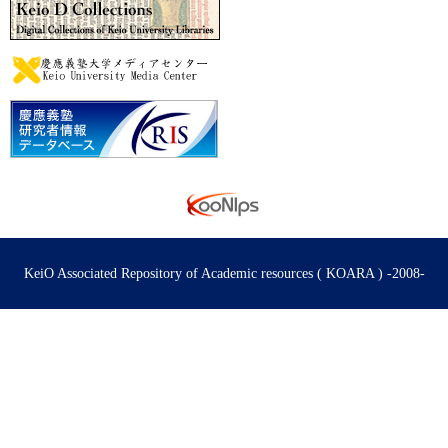
KeiO Associated Repository of Academic resources ( KOARA ) -2008-