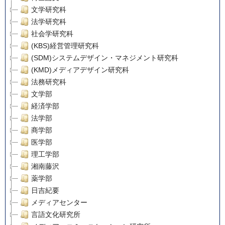
文学研究科
法学研究科
社会学研究科
(KBS)経営管理研究科
(SDM)システムデザイン・マネジメント研究科
(KMD)メディアデザイン研究科
法務研究科
文学部
経済学部
法学部
商学部
医学部
理工学部
湘南藤沢
薬学部
日吉紀要
メディアセンター
言語文化研究所