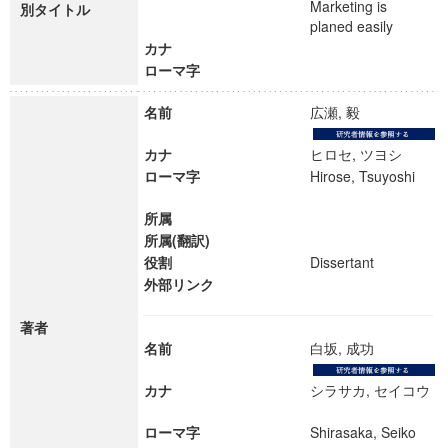
Marketing is
別タイトル
planed easily
カナ
ローマ字
名前
広瀬, 毅
カナ
ヒロセ, ツヨシ
ローマ字
Hirose, Tsuyoshi
所属
所属(翻訳)
役割
Dissertant
外部リンク
著者
名前
白坂, 成功
カナ
シラサカ, セイコウ
ローマ字
Shirasaka, Seiko