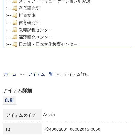
メディア・コミュニケーション研究所
産業研究所
斯道文庫
体育研究所
教職課程センター
福澤研究センター
日本語・日本文化教育センター
アート・センター
外国語教育研究センター
デジタルメディア・コンテンツ統合研究センター
ホーム
»»
グローバルリサーチインスティテュート
アイテム一覧
»» アイテム詳細
塾内助成報告書
科学研究費補助金研究成果報告書
アイテム詳細
21世紀COEプログラム
慶應義塾大学グローバルCOEプログラム市民社会ガバナンス
慶應義塾大学グローバルCOEプログラム論理と感性の先端的
Article
アイテムタイプ
博士課程教育リーディングプログラム「超成熟社会発展のサ
学術雑誌掲載論文等(8)
KO40002001-00002015-0050
ID
その他