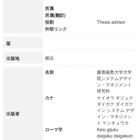
所属
所属(翻訳)
役割
Thesis advisor
外部リンク
版
横浜
出版地
名前
慶應義塾大学大学
院システムデザイ
ン・マネジメント
研究科
カナ
ケイオウ ギジュク
ダイガク ダイガク
イン システム デザ
出版者
イン・マネジメン
ト ケンキュウカ
ローマ字
Keio gijuku
daigaku daigakuin