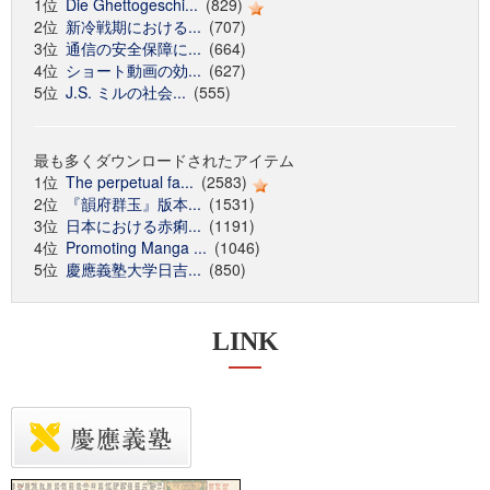
1位
Die Ghettogeschi...
(829)
2位
新冷戦期における...
(707)
3位
通信の安全保障に...
(664)
4位
ショート動画の効...
(627)
5位
J.S. ミルの社会...
(555)
最も多くダウンロードされたアイテム
1位
The perpetual fa...
(2583)
2位
『韻府群玉』版本...
(1531)
3位
日本における赤痢...
(1191)
4位
Promoting Manga ...
(1046)
5位
慶應義塾大学日吉...
(850)
LINK