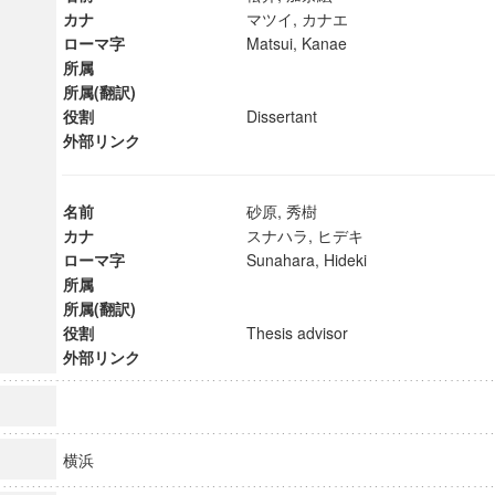
カナ
マツイ, カナエ
ローマ字
Matsui, Kanae
所属
所属(翻訳)
役割
Dissertant
外部リンク
名前
砂原, 秀樹
カナ
スナハラ, ヒデキ
ローマ字
Sunahara, Hideki
所属
所属(翻訳)
役割
Thesis advisor
外部リンク
ンス教育研究センター
端的教育研究拠点
のサイエンス」
横浜