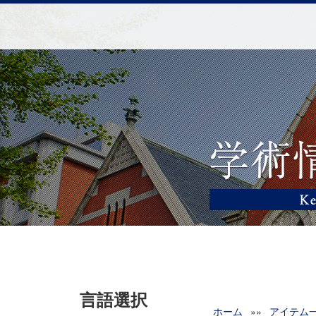
言語選択
ホーム
»»
アイテム