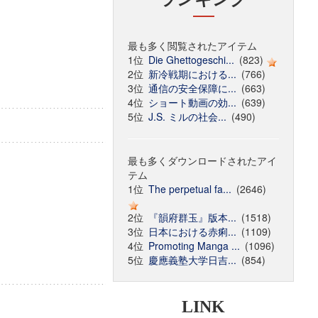
最も多く閲覧されたアイテム
1位
Die Ghettogeschi...
(823)
2位
新冷戦期における...
(766)
3位
通信の安全保障に...
(663)
4位
ショート動画の効...
(639)
5位
J.S. ミルの社会...
(490)
最も多くダウンロードされたアイ
テム
1位
The perpetual fa...
(2646)
2位
『韻府群玉』版本...
(1518)
3位
日本における赤痢...
(1109)
4位
Promoting Manga ...
(1096)
5位
慶應義塾大学日吉...
(854)
LINK