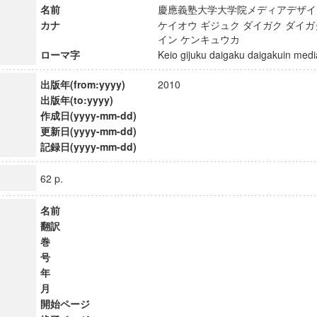
名前
慶應義塾大学大学院メディアデザ
カナ
ケイオウ ギジュク ダイガク ダイガ
イン ケンキュウカ
ローマ字
Keio gijuku daigaku daigakuin m
出版年(from:yyyy)
2010
出版年(to:yyyy)
作成日(yyyy-mm-dd)
更新日(yyyy-mm-dd)
記録日(yyyy-mm-dd)
62 p.
名前
翻訳
巻
号
年
月
開始ページ