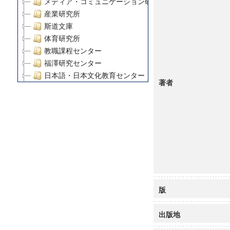
メディア・コミュニケーション研究所
産業研究所
斯道文庫
体育研究所
教職課程センター
福澤研究センター
日本語・日本文化教育センター
著者
アート・センター
外国語教育研究センター
デジタルメディア・コンテンツ統合研究センター
グローバルリサーチインスティテュート
塾内助成報告書
科学研究費補助金研究成果報告書
21世紀COEプログラム
慶應義塾大学グローバルCOEプログラム市民社会ガバナ
慶應義塾大学グローバルCOEプログラム論理と感性の先
版
博士課程教育リーディングプログラム「超成熟社会発展
学術雑誌掲載論文等(8)
出版地
その他