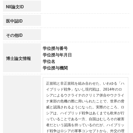
NII論文ID
医中誌ID
その他ID
学位授与番号
学位授与年月日
博士論文情報
学位名
学位授与機関
正規戦と非正規戦を組み合わせた、いわゆる「ハ
イブリッド戦争」ないし現代戦は、2014年のロ
シアによるウクライナのクリミア併合やウクライ
ナ東部の危機の際に用いられたことで、世界の脅
威と認識されるようになった。実際のところ、ロ
シアは、ハイブリッド戦争はあくまでも欧米が行
っていることである一方、自国はむしろその被害
者だという認識を持っているのだが、ハイブリッ
ド戦争はロシアの軍事コンセプトから、外交の理