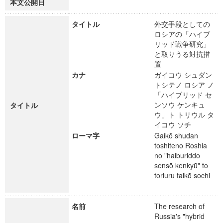
本文公開日
タイトル
外交手段としての
ロシアの「ハイブ
リッド戦争研究」
と取りうる対抗措
置
カナ
ガイコウ シュダン
トシテノ ロシア ノ
「ハイブリッド セ
ンソウ ケンキュ
タイトル
ウ」ト トリウル タ
イコウ ソチ
ローマ字
Gaikō shudan
toshiteno Roshia
no "haiburiddo
sensō kenkyū" to
toriuru taikō sochi
名前
The research of
Russia's "hybrid