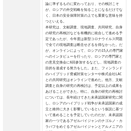
論に準ずるものに変わっており、その検討こそ
が、ロシアの外交戦略を知ることになるだけでな
く、日本の安全保障対策の上でも重要な意味を持
つといえる。

本研究は、文献調査、現地調査、共同研究、自身
の研究の再検討などを有機的に統合して進める予
定であったが、今年度は新型コロナウイルス問題
で全ての現地調査は断念せざるを得なかった。だ
が、オンラインによって、ロシアの15人の専門家
へのインタビューを行ったり、ロシアの専門家と
の意見交換会に6回参加するなどし、現地調査の
目的を達成する努力をした。また、フィンランド
のハイブリッド脅威対策センターや株式会社LAC
との共同研究はオンラインで進めた。他方、文献
調査と自身の研究の再検討は、予定以上の成果を
あげることができた。特に、自身の研究の再検討
については、長年続けてきた未承認国家研究に関
し、ロシアのハイブリッド戦争が未承認国家の成
立と維持に大きく影響しているという仮説に基づ
いて進めることを予定していたのだが、未承認国
家の一つであるアゼルバイジャンのナゴルノ・カ
ラバフをめぐるアゼルバイジャンとアルメニアの