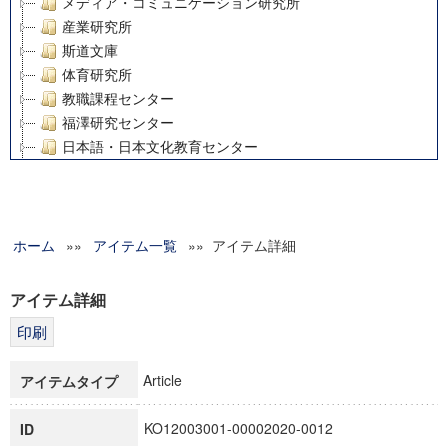
メディア・コミュニケーション研究所
産業研究所
斯道文庫
体育研究所
教職課程センター
福澤研究センター
日本語・日本文化教育センター
アート・センター
外国語教育研究センター
デジタルメディア・コンテンツ統合研究センター
ホーム
»»
グローバルリサーチインスティテュート
アイテム一覧
»» アイテム詳細
塾内助成報告書
科学研究費補助金研究成果報告書
アイテム詳細
21世紀COEプログラム
慶應義塾大学グローバルCOEプログラム市民社会ガバナンス
慶應義塾大学グローバルCOEプログラム論理と感性の先端的
Article
アイテムタイプ
博士課程教育リーディングプログラム「超成熟社会発展のサ
学術雑誌掲載論文等(8)
KO12003001-00002020-0012
ID
その他