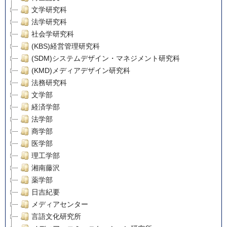
文学研究科
法学研究科
社会学研究科
(KBS)経営管理研究科
(SDM)システムデザイン・マネジメント研究科
(KMD)メディアデザイン研究科
法務研究科
文学部
経済学部
法学部
商学部
医学部
理工学部
湘南藤沢
薬学部
日吉紀要
メディアセンター
言語文化研究所