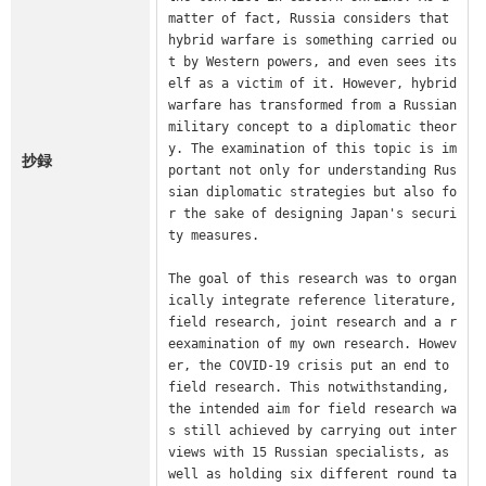
matter of fact, Russia considers that 
hybrid warfare is something carried ou
t by Western powers, and even sees its
elf as a victim of it. However, hybrid 
warfare has transformed from a Russian 
military concept to a diplomatic theor
y. The examination of this topic is im
抄録
portant not only for understanding Rus
sian diplomatic strategies but also fo
r the sake of designing Japan's securi
ty measures.

The goal of this research was to organ
ically integrate reference literature, 
field research, joint research and a r
eexamination of my own research. Howev
er, the COVID-19 crisis put an end to 
field research. This notwithstanding, 
the intended aim for field research wa
s still achieved by carrying out inter
views with 15 Russian specialists, as 
well as holding six different round ta