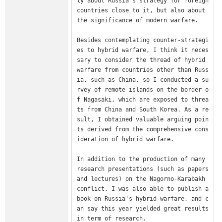
ly about Russia's strategy for foreign 
countries close to it, but also about 
the significance of modern warfare.

Besides contemplating counter-strategi
es to hybrid warfare, I think it neces
sary to consider the thread of hybrid 
warfare from countries other than Russ
ia, such as China, so I conducted a su
rvey of remote islands on the border o
f Nagasaki, which are exposed to threa
ts from China and South Korea. As a re
sult, I obtained valuable arguing poin
ts derived from the comprehensive cons
ideration of hybrid warfare.

In addition to the production of many 
research presentations (such as papers 
and lectures) on the Nagorno-Karabakh 
conflict, I was also able to publish a 
book on Russia's hybrid warfare, and c
an say this year yielded great results 
in term of research.