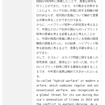
戦闘が2020年に再燃したことで、貴重な研究を
行うことができた。つまり、その動きを分析する
ことにより、ロシアの近い外国に対する戦略の検
討のみならず、現代戦の意義について極めて貴重
な示唆を得ることができたのである。

さらに、ハイブリッド戦争への対抗策を考える上
で、中国などロシア以外の国からのハイブリッド
戦争の脅威を考える必要もあると考えたことか
ら、中国や韓国の脅威に晒されている長崎の国境
離島の調査を行った。その結果、ハイブリッド戦
争を総合的に考える上で、貴重な示唆を得ること
ができた。

そして、ナゴルノ・カラバフ問題に関する多くの
研究発表（論文、講演など）を行った他、ロシア
のハイブリッド戦争に関する書籍を出版すること
もでき、今年度の成果は極めて大きかったといえ
る。

So-called "hybrid warfare" or modern w
arfare, which combines regular and unc
onventional warfare, was recognized as 
a global threat for its use during Rus
sia's annexation of Crimea in 2014 and 
the conflict in eastern Ukraine. As a 