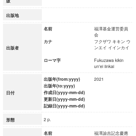
版
出版地
名前
福澤基金運営委員
会
カナ
フクザワ キキン ウ
ンエイ イインカイ
出版者
ローマ字
Fukuzawa kikin
un'ei iinkai
出版年(from:yyyy)
2021
出版年(to:yyyy)
作成日(yyyy-mm-dd)
日付
更新日(yyyy-mm-dd)
記録日(yyyy-mm-dd)
2 p.
形態
名前
福澤諭吉記念慶應