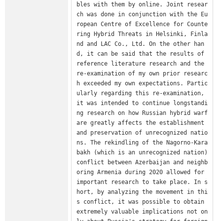
bles with them by online. Joint resear
ch was done in conjunction with the Eu
ropean Centre of Excellence for Counte
ring Hybrid Threats in Helsinki, Finla
nd and LAC Co., Ltd. On the other han
d, it can be said that the results of 
reference literature research and the 
re-examination of my own prior researc
h exceeded my own expectations. Partic
ularly regarding this re-examination, 
it was intended to continue longstandi
ng research on how Russian hybrid warf
are greatly affects the establishment 
and preservation of unrecognized natio
ns. The rekindling of the Nagorno-Kara
bakh (which is an unrecognized nation) 
conflict between Azerbaijan and neighb
oring Armenia during 2020 allowed for 
important research to take place. In s
hort, by analyzing the movement in thi
s conflict, it was possible to obtain 
extremely valuable implications not on