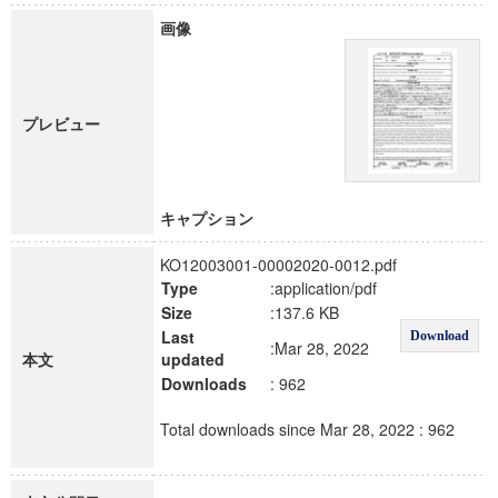
画像
プレビュー
キャプション
KO12003001-00002020-0012.pdf
Type
:application/pdf
Size
:137.6 KB
Last
Download
:Mar 28, 2022
本文
updated
Downloads
: 962
Total downloads since Mar 28, 2022 : 962