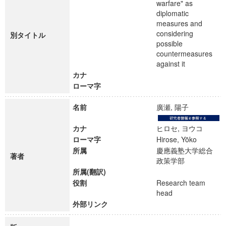
warfare" as
diplomatic
measures and
considering
別タイトル
possible
countermeasures
against it
カナ
ローマ字
名前
廣瀬, 陽子
カナ
ヒロセ, ヨウコ
ローマ字
Hirose, Yōko
所属
慶應義塾大学総合
著者
政策学部
所属(翻訳)
役割
Research team
head
外部リンク