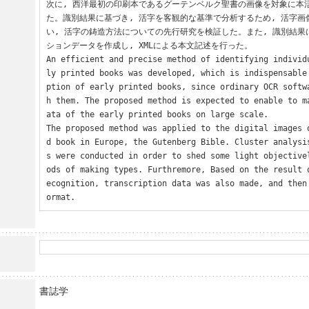
次に, 西洋最初の印刷本であるグーテンベルク聖書の画像を対象に本
た。識別結果に基づき, 活字を客観的な基準で分析するため, 活字
い, 活字の鋳造方法についての先行研究を検証した。また, 識別結
ションデータを作成し, XMLによる本文記述を行った。

An efficient and precise method of identifying individ
ly printed books was developed, which is indispensable
ption of early printed books, since ordinary OCR softw
h them. The proposed method is expected to enable to m
ata of the early printed books on large scale.

The proposed method was applied to the digital images 
d book in Europe, the Gutenberg Bible. Cluster analysi
s were conducted in order to shed some light objective
ods of making types. Furthremore, Based on the result 
ecognition, transcription data was also made, and then
ormat.
書誌学