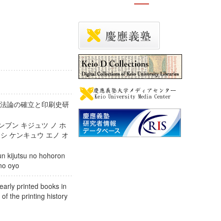
方法論の確立と印刷史研
ホンブン キジュツ ノ ホ
シ ケンキュウ エノ オ
n kijutsu no hohoron
u eno oyo
early printed books in
of the printing history