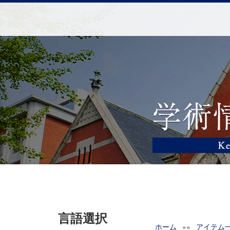
言語選択
ホーム
»»
アイテム