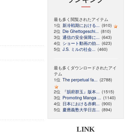
最も多く閲覧されたアイテム
1位
新冷戦期における...
(910)
2位
Die Ghettogeschi...
(810)
3位
通信の安全保障に...
(643)
4位
ショート動画の効...
(623)
5位
J.S. ミルの社会...
(460)
最も多くダウンロードされたアイ
テム
1位
The perpetual fa...
(2788)
2位
『韻府群玉』版本...
(1515)
3位
Promoting Manga ...
(1140)
4位
日本における赤痢...
(900)
5位
慶應義塾大学日吉...
(894)
LINK