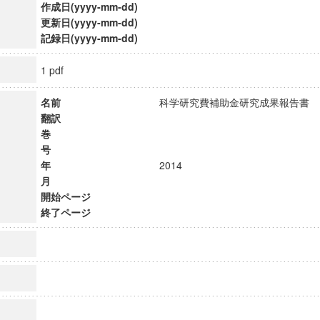
作成日(yyyy-mm-dd)
更新日(yyyy-mm-dd)
記録日(yyyy-mm-dd)
1 pdf
名前
科学研究費補助金研究成果報告
翻訳
巻
号
年
2014
月
開始ページ
終了ページ