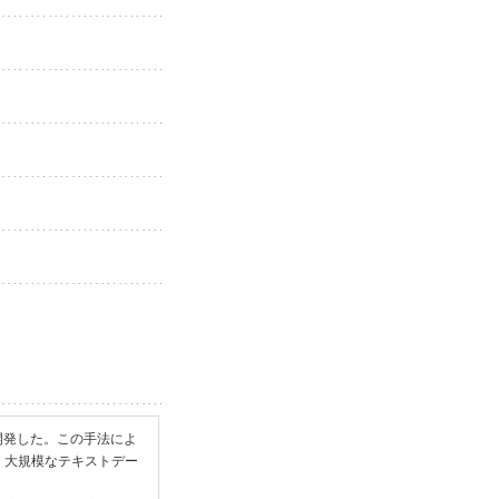
開発した。この手法によ
, 大規模なテキストデー