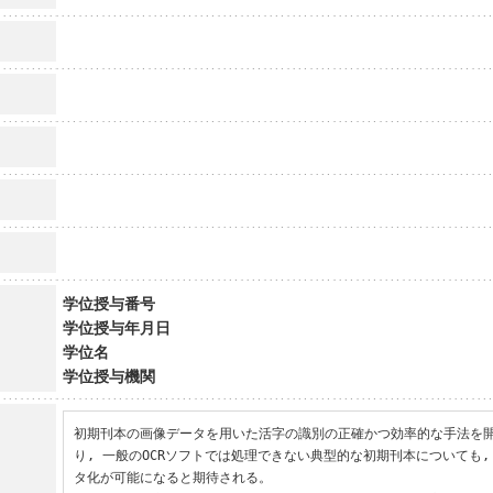
学位授与番号
学位授与年月日
学位名
学位授与機関
初期刊本の画像データを用いた活字の識別の正確かつ効率的な手法を
り, 一般のOCRソフトでは処理できない典型的な初期刊本についても
タ化が可能になると期待される。
