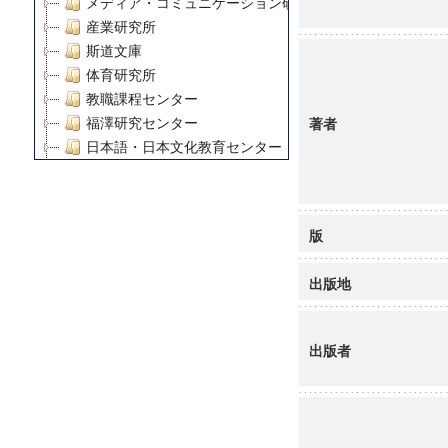
メディア・コミュニケーション研究所
産業研究所
斯道文庫
体育研究所
教職課程センター
著者
福澤研究センター
日本語・日本文化教育センター
アート・センター
外国語教育研究センター
デジタルメディア・コンテンツ統合研究センター
版
グローバルリサーチインスティテュート
塾内助成報告書
出版地
科学研究費補助金研究成果報告書
21世紀COEプログラム
慶應義塾大学グローバルCOEプログラム市民社会ガバナ
出版者
慶應義塾大学グローバルCOEプログラム論理と感性の先
博士課程教育リーディングプログラム「超成熟社会発展
学術雑誌掲載論文等(8)
その他