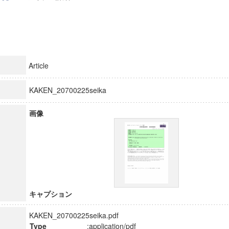
Article
KAKEN_20700225seika
画像
キャプション
KAKEN_20700225seika.pdf
Type
:application/pdf