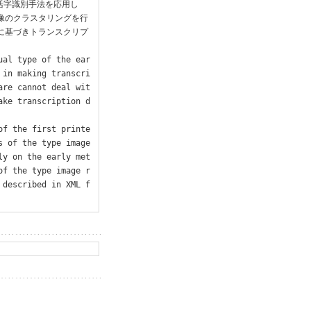
活字識別手法を応用し
画像のクラスタリングを行
果に基づきトランスクリプ
ual type of the ear
 in making transcri
are cannot deal wit
ake transcription d
of the first printe
s of the type image
ly on the early met
of the type image r
 described in XML f