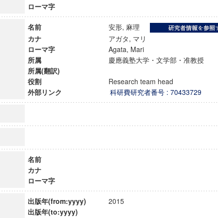
ローマ字
名前
安形, 麻理
カナ
アガタ, マリ
ローマ字
Agata, Mari
所属
慶應義塾大学・文学部・准教授
所属(翻訳)
役割
Research team head
外部リンク
科研費研究者番号 : 70433729
名前
ンス教育研究センター
カナ
端的教育研究拠点
ローマ字
のサイエンス」
出版年(from:yyyy)
2015
出版年(to:yyyy)