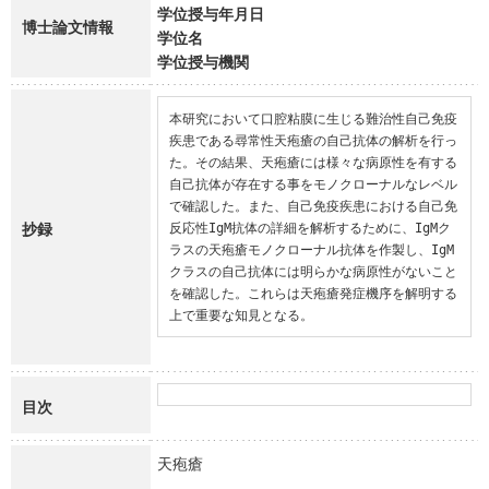
学位授与年月日
博士論文情報
学位名
学位授与機関
本研究において口腔粘膜に生じる難治性自己免疫
疾患である尋常性天疱瘡の自己抗体の解析を行っ
た。その結果、天疱瘡には様々な病原性を有する
自己抗体が存在する事をモノクローナルなレベル
で確認した。また、自己免疫疾患における自己免
抄録
反応性IgM抗体の詳細を解析するために、IgMク
ラスの天疱瘡モノクローナル抗体を作製し、IgM
クラスの自己抗体には明らかな病原性がないこと
を確認した。これらは天疱瘡発症機序を解明する
上で重要な知見となる。
目次
天疱瘡