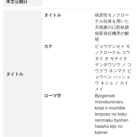
本文公開日
タイトル
病原性モノクロー
ナル抗体を用いた
天疱瘡の口腔粘膜
病変発症機序の解
明
カナ
ビョウゲンセイ モ
ノクローナル コウ
タイ オ モチイタ
テンポウソウ ノ コ
ウクウ ネンマク ビ
タイトル
ョウヘン ハッショ
ウ キジョ ノ カイ
メイ
ローマ字
Byogensei
monokuronaru
kotai o mochiita
tenposo no koku
nenmaku byohen
hassho kijo no
kaimei