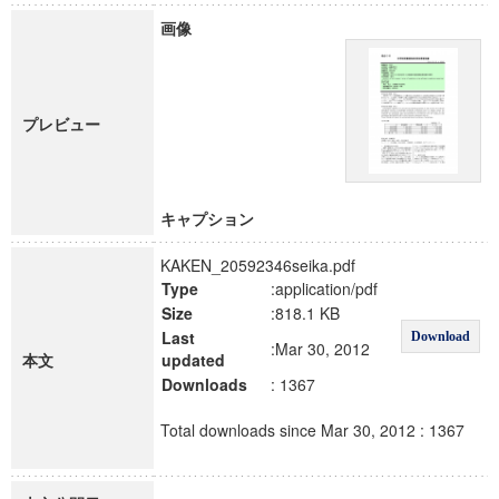
画像
プレビュー
キャプション
KAKEN_20592346seika.pdf
Type
:application/pdf
Size
:818.1 KB
Last
Download
:Mar 30, 2012
本文
updated
Downloads
: 1367
Total downloads since Mar 30, 2012 : 1367