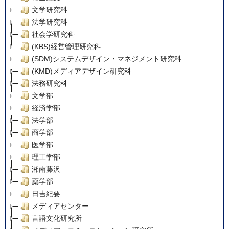
文学研究科
法学研究科
社会学研究科
(KBS)経営管理研究科
(SDM)システムデザイン・マネジメント研究科
(KMD)メディアデザイン研究科
法務研究科
文学部
経済学部
法学部
商学部
医学部
理工学部
湘南藤沢
薬学部
日吉紀要
メディアセンター
言語文化研究所