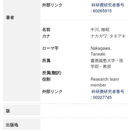
外部リンク
科研費研究者番号
: 60265915
著者
名前
中川, 種昭
カナ
ナカガワ, タネアキ
ローマ字
Nakagawa,
Taneaki
所属
慶應義塾大学・医
学部・教授
所属(翻訳)
役割
Research team
member
外部リンク
科研費研究者番号
: 00227745
版
出版地