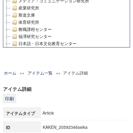
メディア・コミュニケーション研究所
産業研究所
斯道文庫
体育研究所
教職課程センター
福澤研究センター
日本語・日本文化教育センター
アート・センター
外国語教育研究センター
デジタルメディア・コンテンツ統合研究センター
ホーム
»»
グローバルリサーチインスティテュート
アイテム一覧
»» アイテム詳細
塾内助成報告書
科学研究費補助金研究成果報告書
アイテム詳細
21世紀COEプログラム
慶應義塾大学グローバルCOEプログラム市民社会ガバナンス
慶應義塾大学グローバルCOEプログラム論理と感性の先端的
Article
アイテムタイプ
博士課程教育リーディングプログラム「超成熟社会発展のサ
学術雑誌掲載論文等(8)
KAKEN_20592346seika
ID
その他