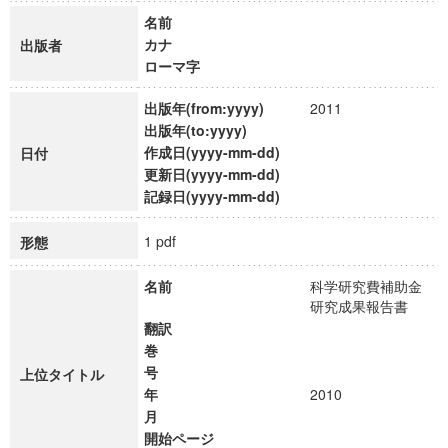
名前
カナ
出版者
ローマ字
出版年(from:yyyy)
2011
出版年(to:yyyy)
作成日(yyyy-mm-dd)
日付
更新日(yyyy-mm-dd)
記録日(yyyy-mm-dd)
1 pdf
形態
名前
科学研究費補助金
研究成果報告書
翻訳
巻
号
上位タイトル
年
2010
月
開始ページ