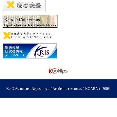
KeiO Associated Repository of Academic resources ( KOARA ) -2008-