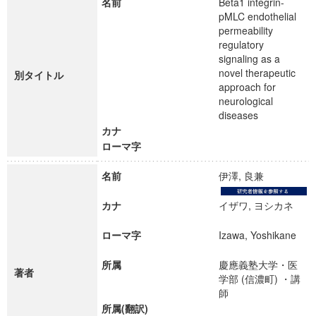
名前
Beta1 integrin-
pMLC endothelial
permeability
regulatory
signaling as a
novel therapeutic
別タイトル
approach for
neurological
diseases
カナ
ローマ字
名前
伊澤, 良兼
カナ
イザワ, ヨシカネ
ローマ字
Izawa, Yoshikane
所属
慶應義塾大学・医
著者
学部 (信濃町) ・講
師
所属(翻訳)