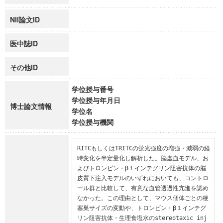
NII論文ID
医中誌ID
その他ID
学位授与番号
学位授与年月日
博士論文情報
学位名
学位授与機関
RITCもしくはTRITCの蛍光強度の増強・減弱の経
時変化を半定量化し解析した。脳虚血モデル、お
よびトロンビン・β１インテグリン阻害抗体の脳
皮質下注入モデルのいずれにおいても、コントロ
ール群と比較して、有意な血管透過性亢進を認め
なかった。この理由として、マウス個体ごとの梗
塞巣サイズの変動や、トロンビン・β１インテグ
リン阻害抗体・生理食塩水のstereotaxic inj