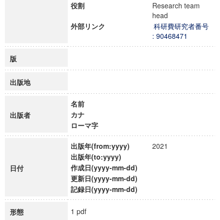
役割
Research team
head
外部リンク
科研費研究者番号
: 90468471
版
出版地
名前
カナ
出版者
ローマ字
出版年(from:yyyy)
2021
出版年(to:yyyy)
作成日(yyyy-mm-dd)
日付
更新日(yyyy-mm-dd)
記録日(yyyy-mm-dd)
1 pdf
形態