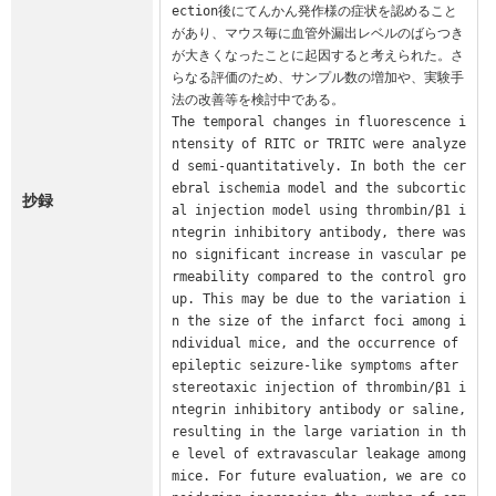
ection後にてんかん発作様の症状を認めること
があり、マウス毎に血管外漏出レベルのばらつき
が大きくなったことに起因すると考えられた。さ
らなる評価のため、サンプル数の増加や、実験手
法の改善等を検討中である。

The temporal changes in fluorescence i
ntensity of RITC or TRITC were analyze
d semi-quantitatively. In both the cer
ebral ischemia model and the subcortic
抄録
al injection model using thrombin/β1 i
ntegrin inhibitory antibody, there was 
no significant increase in vascular pe
rmeability compared to the control gro
up. This may be due to the variation i
n the size of the infarct foci among i
ndividual mice, and the occurrence of 
epileptic seizure-like symptoms after 
stereotaxic injection of thrombin/β1 i
ntegrin inhibitory antibody or saline, 
resulting in the large variation in th
e level of extravascular leakage among 
mice. For future evaluation, we are co