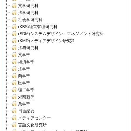
文学研究科
法学研究科
社会学研究科
(KBS)経営管理研究科
(SDM)システムデザイン・マネジメント研究科
(KMD)メディアデザイン研究科
法務研究科
文学部
経済学部
法学部
商学部
医学部
理工学部
湘南藤沢
薬学部
日吉紀要
メディアセンター
言語文化研究所