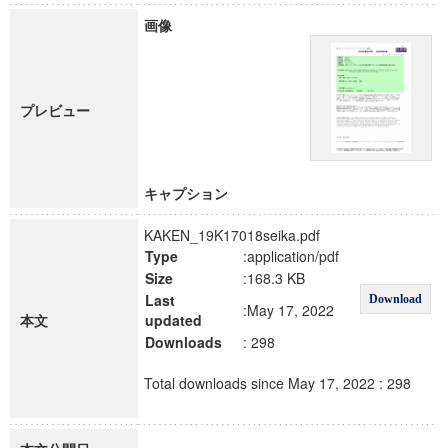
画像
プレビュー
キャプション
KAKEN_19K17018seika.pdf
Type
:application/pdf
Size
:168.3 KB
Last
Download
:May 17, 2022
本文
updated
Downloads
: 298
Total downloads since May 17, 2022 : 298